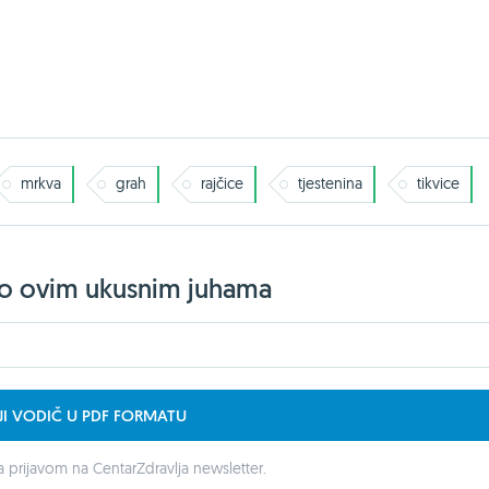
mrkva
grah
rajčice
tjestenina
tikvice
jelo ovim ukusnim juhama
JI VODIČ U PDF FORMATU
 prijavom na CentarZdravlja newsletter.