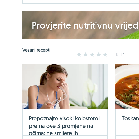
Provjerite nutritivnu vrij
Vezani recepti
1
2
3
4
5
JUHE
Prepoznajte visoki kolesterol
Toskan
prema ove 3 promjene na
očima: ne smijete ih