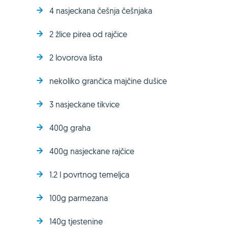
4 nasjeckana češnja češnjaka
2 žlice pirea od rajčice
2 lovorova lista
nekoliko grančica majčine dušice
3 nasjeckane tikvice
400g graha
400g nasjeckane rajčice
1.2 l povrtnog temeljca
100g parmezana
140g tjestenine