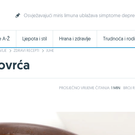
Osvježavajući miris limuna ublažava simptome depresi
e A-Ž
Ljepota i stil
Hrana i zdravlje
Trudnoća i rodi
VLJE
ZDRAVI RECEPTI
JUHE
povrća
PROSJEČNO
VRIJEME ČITANJA:
1 MIN
BROJ R