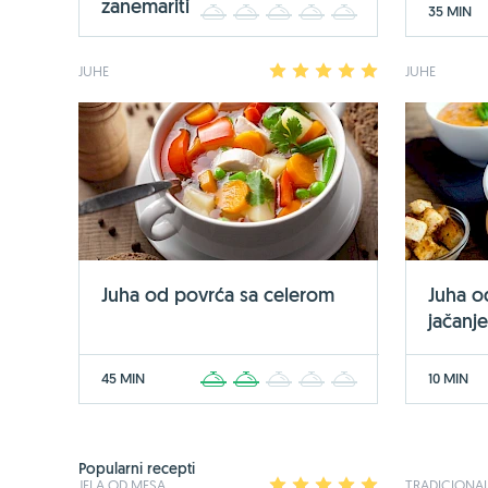
zanemariti
35 MIN
1
2
3
4
5
JUHE
1
2
3
4
5
JUHE
Juha od povrća sa celerom
Juha o
jačanj
45 MIN
10 MIN
1
2
3
4
5
Popularni recepti
JELA OD MESA
1
2
3
4
5
TRADICIONAL