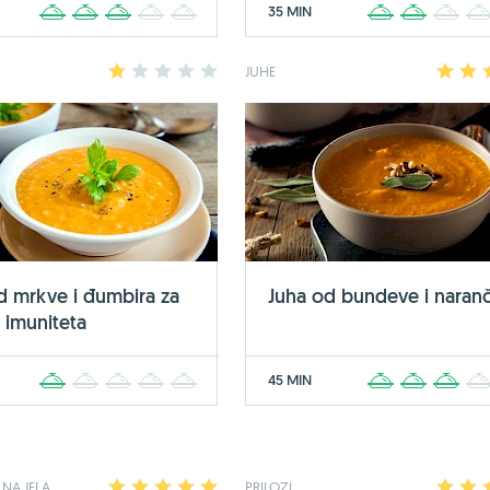
35 MIN
1
2
3
4
5
1
2
3
1
2
3
4
5
JUHE
1
2
d mrkve i đumbira za
Juha od bundeve i naran
e imuniteta
45 MIN
1
2
3
4
5
1
2
3
NA JELA
1
2
3
4
5
PRILOZI
1
2