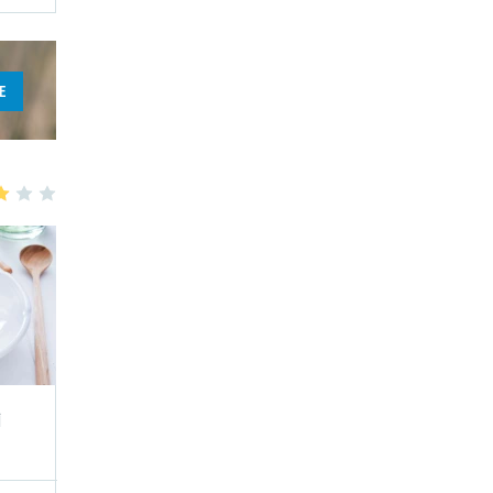
E
3
4
5
i