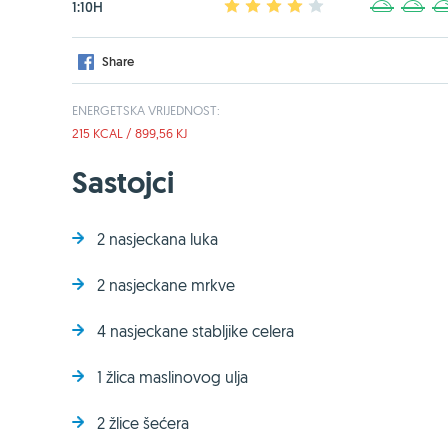
1:10H
1
2
3
4
5
1
2
Share
ENERGETSKA VRIJEDNOST:
215 KCAL / 899,56 KJ
Sastojci
2 nasjeckana luka
2 nasjeckane mrkve
4 nasjeckane stabljike celera
1 žlica maslinovog ulja
2 žlice šećera