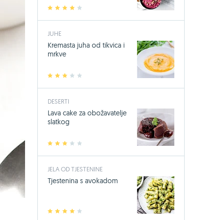
1
2
3
4
5
JUHE
Kremasta juha od tikvica i
mrkve
1
2
3
4
5
DESERTI
Lava cake za obožavatelje
slatkog
1
2
3
4
5
JELA OD TJESTENINE
Tjestenina s avokadom
1
2
3
4
5