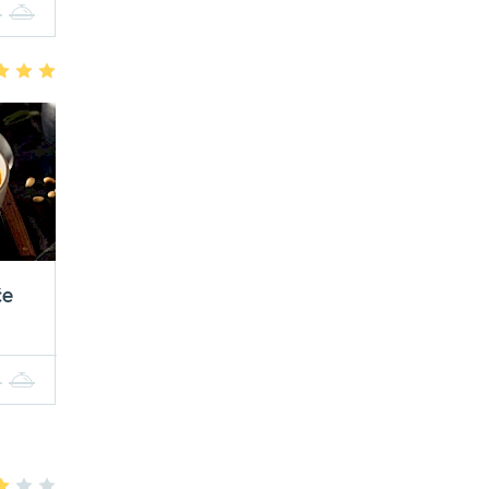
4
5
3
4
5
če
4
5
3
4
5