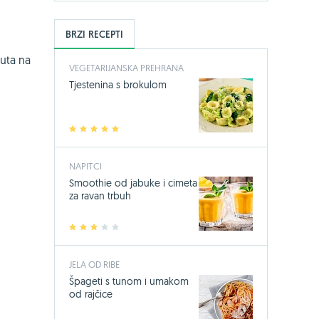
BRZI RECEPTI
nuta na
VEGETARIJANSKA PREHRANA
Tjestenina s brokulom
1
2
3
4
5
NAPITCI
Smoothie od jabuke i cimeta
za ravan trbuh
1
2
3
4
5
JELA OD RIBE
Špageti s tunom i umakom
od rajčice