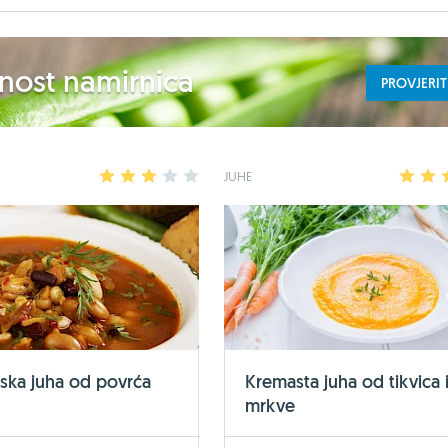
ednost namirnica
PROVJERIT
1
2
3
4
5
JUHE
1
2
ska juha od povrća
Kremasta juha od tikvica 
mrkve