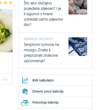
Što ako slučajno
3
4
5
pojedete plijesan? I je
li sigurno s hrane
odrezati samo pljesnivi
dio?
ZDRAVLJE OPĆENITO
Simptomi tumora na
mozgu: Znate li
prepoznati znakove
upozorenja?
4
5
BMI kalkulator
Dnevni unos kalorija
Potrošnja kalorija