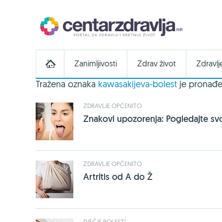
Zanimljivosti
Zdrav život
Zdravlj
Tražena oznaka
kawasakijeva-bolest
je pronađe
ZDRAVLJE OPĆENITO
Znakovi upozorenja: Pogledajte svoj
ZDRAVLJE OPĆENITO
Artritis od A do Ž
DJEČJE BOLESTI