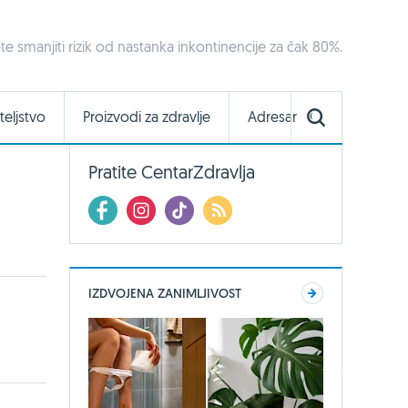
e smanjiti rizik od nastanka inkontinencije za čak 80%.
teljstvo
Proizvodi za zdravlje
Adresar
Pratite CentarZdravlja
IZDVOJENA ZANIMLJIVOST