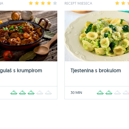
NA
1
2
3
4
5
RECEPT MJESECA
1
2
 gulaš s krumpirom
Tjestenina s brokulom
30 MIN
1
2
3
4
5
1
2
3