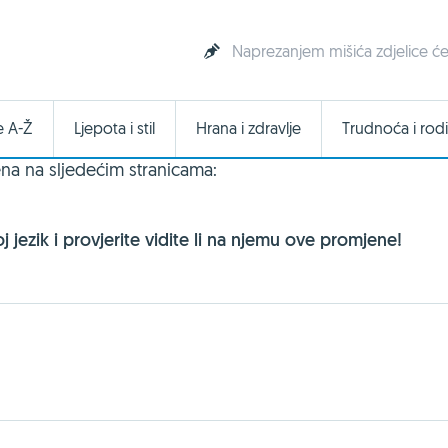
Naprezanjem mišića zdjelice ćet
e A-Ž
Ljepota i stil
Hrana i zdravlje
Trudnoća i rodi
na na sljedećim stranicama:
 jezik i provjerite vidite li na njemu ove promjene!