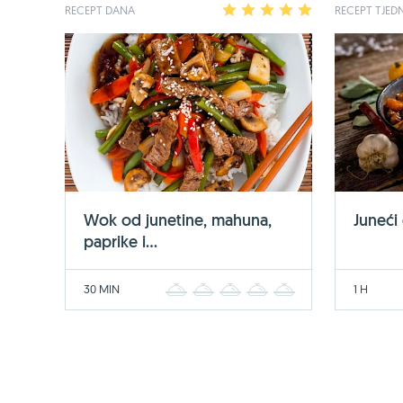
RECEPT DANA
1
2
3
4
5
RECEPT TJED
Wok od junetine, mahuna,
Juneći
paprike i...
30 MIN
1 H
1
2
3
4
5