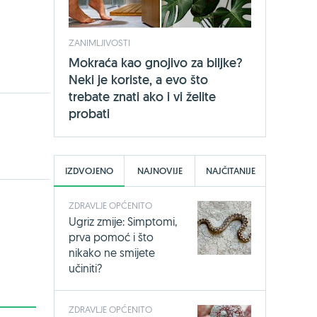
ZANIMLJIVOSTI
Mokraća kao gnojivo za biljke?
Neki je koriste, a evo što
trebate znati ako i vi želite
probati
IZDVOJENO
NAJNOVIJE
NAJČITANIJE
ZDRAVLJE OPĆENITO
Ugriz zmije: Simptomi,
prva pomoć i što
nikako ne smijete
učiniti?
ZDRAVLJE OPĆENITO