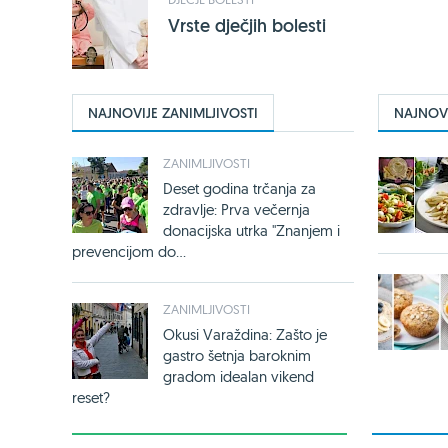
Vrste dječjih bolesti
NAJNOVIJE ZANIMLJIVOSTI
NAJNOVI
ZANIMLJIVOSTI
Deset godina trčanja za
zdravlje: Prva večernja
donacijska utrka "Znanjem i
prevencijom do...
ZANIMLJIVOSTI
Okusi Varaždina: Zašto je
gastro šetnja baroknim
gradom idealan vikend
reset?