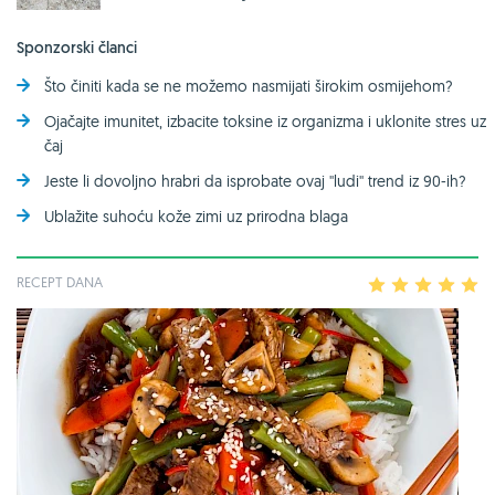
Sponzorski članci
Što činiti kada se ne možemo nasmijati širokim osmijehom?
Ojačajte imunitet, izbacite toksine iz organizma i uklonite stres uz
čaj
Jeste li dovoljno hrabri da isprobate ovaj ''ludi'' trend iz 90-ih?
Ublažite suhoću kože zimi uz prirodna blaga
RECEPT DANA
1
2
3
4
5