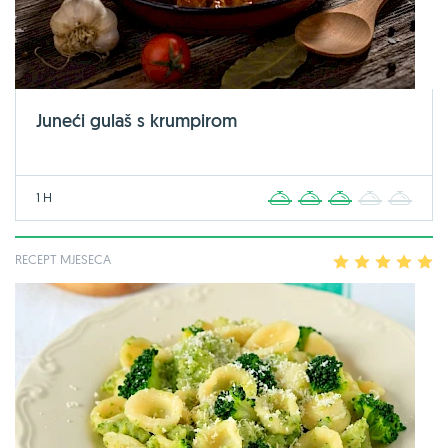
Juneći gulaš s krumpirom
1 H
1
2
3
4
5
RECEPT MJESECA
1
2
3
4
5