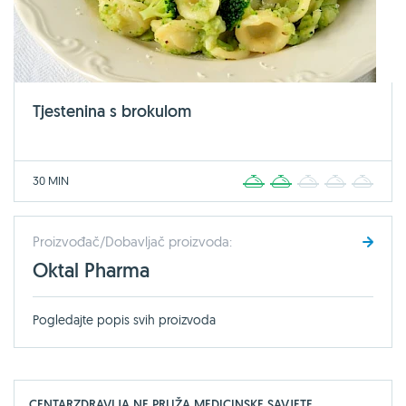
Tjestenina s brokulom
30 MIN
1
2
3
4
5
Proizvođač/Dobavljač proizvoda:
Oktal Pharma
Pogledajte popis svih proizvoda
CENTARZDRAVLJA NE PRUŽA MEDICINSKE SAVJETE,