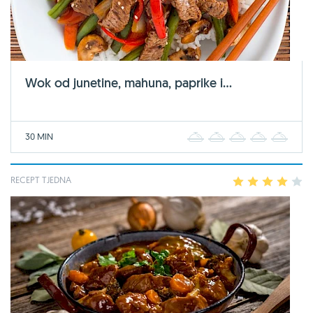
Wok od junetine, mahuna, paprike i...
30 MIN
1
2
3
4
5
RECEPT TJEDNA
1
2
3
4
5