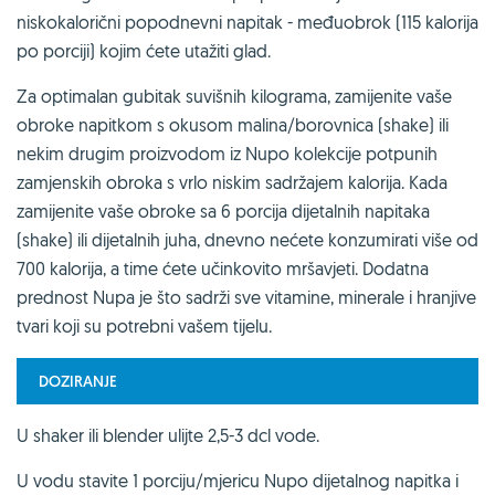
niskokalorični popodnevni napitak - međuobrok (115 kalorija
po porciji) kojim ćete utažiti glad.
Za optimalan gubitak suvišnih kilograma, zamijenite vaše
obroke napitkom s okusom malina/borovnica (shake) ili
nekim drugim proizvodom iz Nupo kolekcije potpunih
zamjenskih obroka s vrlo niskim sadržajem kalorija. Kada
zamijenite vaše obroke sa 6 porcija dijetalnih napitaka
(shake) ili dijetalnih juha, dnevno nećete konzumirati više od
700 kalorija, a time ćete učinkovito mršavjeti. Dodatna
prednost Nupa je što sadrži sve vitamine, minerale i hranjive
tvari koji su potrebni vašem tijelu.
DOZIRANJE
U shaker ili blender ulijte 2,5-3 dcl vode.
U vodu stavite 1 porciju/mjericu Nupo dijetalnog napitka i