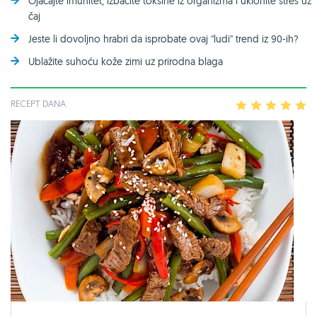
Ojačajte imunitet, izbacite toksine iz organizma i uklonite stres uz
čaj
Jeste li dovoljno hrabri da isprobate ovaj ''ludi'' trend iz 90-ih?
Ublažite suhoću kože zimi uz prirodna blaga
RECEPT DANA
1
2
3
4
5