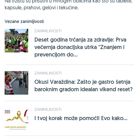
Na tržištu su prisutni u mnogim oblicima kao što su tablete,
kapsule, prahovi, gelovi i tekućine.
Vezane zanimljivosti
ZANIMLJIVOSTI
Deset godina trčanja za zdravlje: Prva
večernja donacijska utrka "Znanjem i
prevencijom do...
ZANIMLJIVOSTI
Okusi Varaždina: Zašto je gastro šetnja
baroknim gradom idealan vikend reset?
ZANIMLJIVOSTI
I tvoj korak može pomoći! Evo kako...