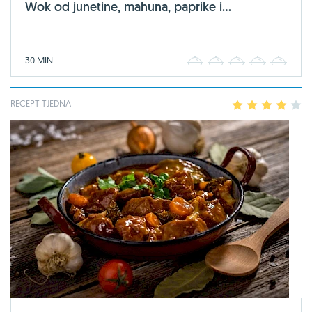
Wok od junetine, mahuna, paprike i...
30 MIN
1
2
3
4
5
RECEPT TJEDNA
1
2
3
4
5