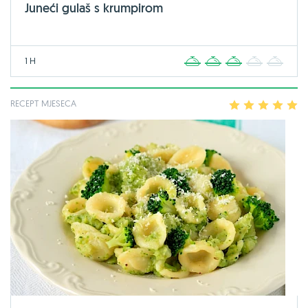
Juneći gulaš s krumpirom
1 H
1
2
3
4
5
RECEPT MJESECA
1
2
3
4
5