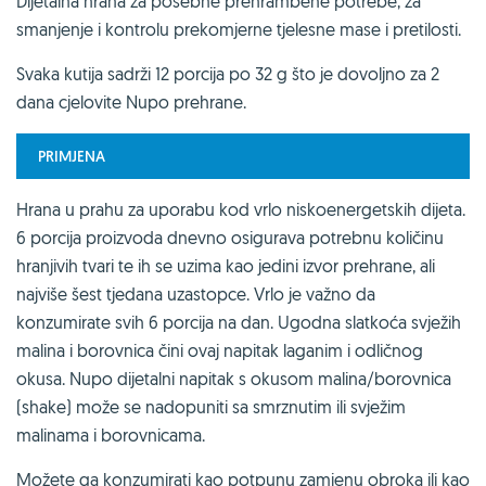
Dijetalna hrana za posebne prehrambene potrebe, za
smanjenje i kontrolu prekomjerne tjelesne mase i pretilosti.
Svaka kutija sadrži 12 porcija po 32 g što je dovoljno za 2
dana cjelovite Nupo prehrane.
PRIMJENA
Hrana u prahu za uporabu kod vrlo niskoenergetskih dijeta.
6 porcija proizvoda dnevno osigurava potrebnu količinu
hranjivih tvari te ih se uzima kao jedini izvor prehrane, ali
najviše šest tjedana uzastopce. Vrlo je važno da
konzumirate svih 6 porcija na dan. Ugodna slatkoća svježih
malina i borovnica čini ovaj napitak laganim i odličnog
okusa. Nupo dijetalni napitak s okusom malina/borovnica
(shake) može se nadopuniti sa smrznutim ili svježim
malinama i borovnicama.
Možete ga konzumirati kao potpunu zamjenu obroka ili kao