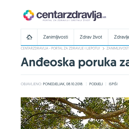
Zanimljivosti
Zdrav život
Zdravlj
CENTARZDRAVLJA - PORTAL ZA ZDRAVLJE I LJEPOTU!
ZANIMLJIVOST
Anđeoska poruka za 
OBJAVLJENO:
PONEDJELJAK, 08.10.2018.
PODIJELI
ISPIŠI