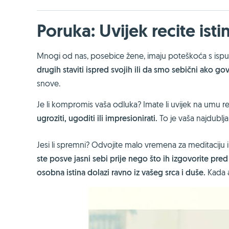
Poruka: Uvijek recite ist
Mnogi od nas, posebice žene, imaju poteškoća s ispunj
drugih staviti ispred svojih ili da smo sebični ako g
snove.
Je li kompromis vaša odluka? Imate li uvijek na umu r
ugroziti, ugoditi ili impresionirati.
To je vaša najdublja 
Jesi li spremni? Odvojite malo vremena za meditaciju 
ste posve jasni sebi prije nego što ih izgovorite pre
osobna istina dolazi ravno iz vašeg srca i duše.
Kada a