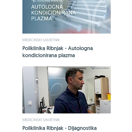
MEDICINSKI SAVJETNIK
Poliklinika Ribnjak - Autologna
-24%
kondicionirana plazma
Bio-Kult, 60
17,49 €
23
Jedini sa 14 s
mikroorgani
KUPI OVDJE
MEDICINSKI SAVJETNIK
Poliklinika Ribnjak - Dijagnostika