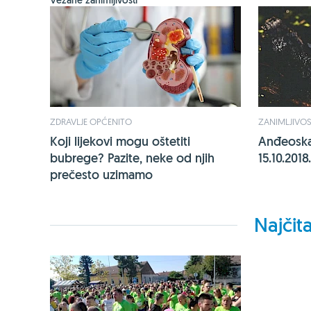
Vezane zanimljivosti
ZDRAVLJE OPĆENITO
ZANIMLJIVOS
Koji lijekovi mogu oštetiti
Anđeoska
bubrege? Pazite, neke od njih
15.10.2018.
prečesto uzimamo
Najčita