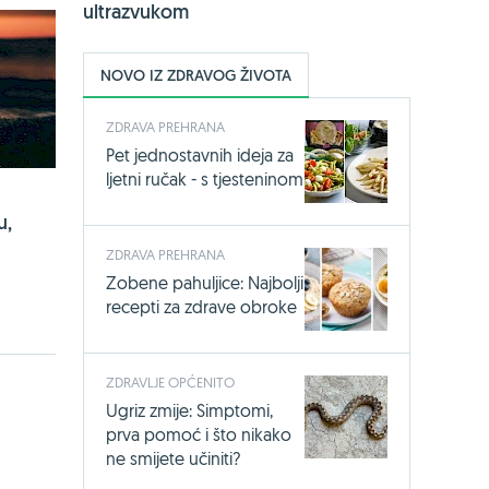
ultrazvukom
NOVO IZ ZDRAVOG ŽIVOTA
ZDRAVA PREHRANA
Pet jednostavnih ideja za
ljetni ručak - s tjesteninom
u,
ZDRAVA PREHRANA
Zobene pahuljice: Najbolji
recepti za zdrave obroke
ZDRAVLJE OPĆENITO
Ugriz zmije: Simptomi,
prva pomoć i što nikako
ne smijete učiniti?