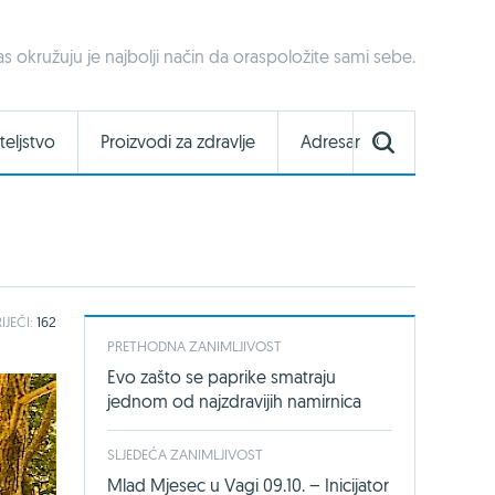
vas okružuju je najbolji način da oraspoložite sami sebe.
teljstvo
Proizvodi za zdravlje
Adresar
IJEČI:
162
PRETHODNA ZANIMLJIVOST
Evo zašto se paprike smatraju
jednom od najzdravijih namirnica
SLJEDEĆA ZANIMLJIVOST
Mlad Mjesec u Vagi 09.10. – Inicijator