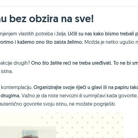
inu bez obzira na sve!
enjem vlastitih potreba i želja.
Učili su nas kako bismo trebali 
ovorimo i kažemo ono što zaista želimo.
Možda je netko ugušio 
eakcije drugih?
Ono što želite reći ne treba uređivati. To ne bi s
istina.
i kontemplaciju.
Organizirajte svoje riječi u glavi ili na papiru ta
d drugima.
Važno je da niste nervozni ili sumnjičavi kada govorite
utentično govorite svoju istinu, ne možete pogriješiti.