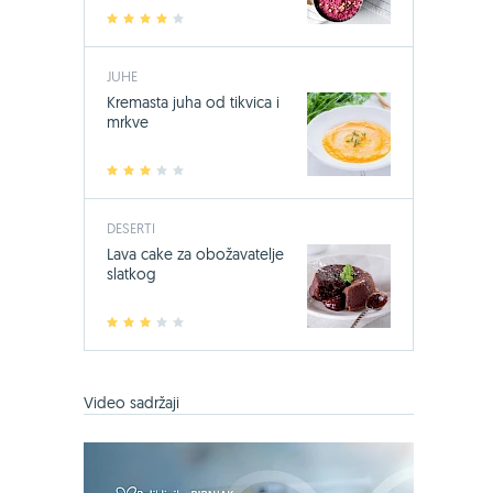
1
2
3
4
5
JUHE
Kremasta juha od tikvica i
mrkve
1
2
3
4
5
DESERTI
Lava cake za obožavatelje
slatkog
1
2
3
4
5
Video sadržaji