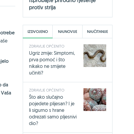
Isprobajte prirodno rješenje
protiv strija
IZDVOJENO
NAJNOVIJE
NAJČITANIJE
potrebe
naše
ZDRAVLJE OPĆENITO
Ugriz zmije: Simptomi,
prva pomoć i što
mjelo
nikako ne smijete
učiniti?
ko da
ZDRAVLJE OPĆENITO
.
Vaša
Što ako slučajno
pojedete plijesan? I je
li sigurno s hrane
odrezati samo pljesnivi
dio?