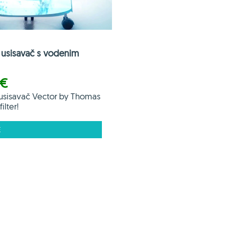
usisavač s vodenim
 €
usisavač Vector by Thomas
ilter!
E