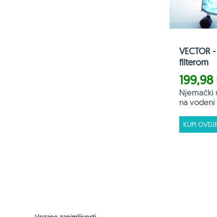
VECTOR - 
filterom
199,98
Njemački 
na vodeni f
KUPI OVDJ