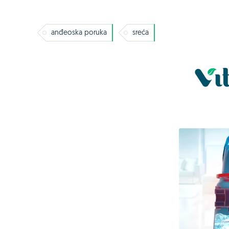
anđeoska poruka
sreća