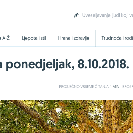
Uveseljavanje ljudi koji 
e A-Ž
Ljepota i stil
Hrana i zdravlje
Trudnoća i rodi
I
ponedjeljak, 8.10.2018.
PROSJEČNO
VRIJEME ČITANJA:
1 MIN
BROJ R