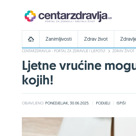
Zanimljivosti
Zdrav život
Zdravlj
CENTARZDRAVLJA - PORTAL ZA ZDRAVLJE I LJEPOTU!
ZDRAV ŽIVOT
Ljetne vrućine mogu 
kojih!
OBJAVLJENO:
PONEDJELJAK, 30.06.2025.
PODIJELI
ISPIŠI