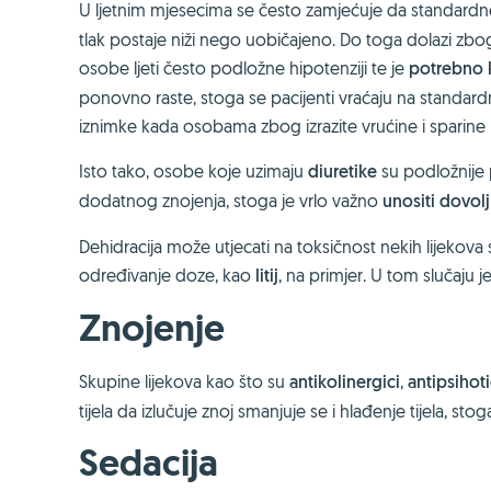
U ljetnim mjesecima se često zamjećuje da standard
tlak postaje niži nego uobičajeno. Do toga dolazi zbog 
osobe ljeti često podložne hipotenziji te je
potrebno k
ponovno raste, stoga se pacijenti vraćaju na standardni
iznimke kada osobama zbog izrazite vrućine i sparine k
Isto tako, osobe koje uzimaju
diuretike
su podložnije
dodatnog znojenja, stoga je vrlo važno
unositi dovol
Dehidracija može utjecati na toksičnost nekih lijekova s
određivanje doze, kao
litij
, na primjer. U tom slučaju
Znojenje
Skupine lijekova kao što su
antikolinergici
,
antipsihoti
tijela da izlučuje znoj smanjuje se i hlađenje tijela, st
Sedacija