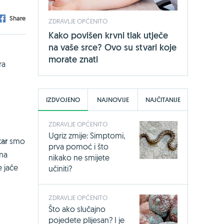
Share
ZDRAVLJE OPĆENITO
Kako povišen krvni tlak utječe
na vaše srce? Ovo su stvari koje
morate znati
ra
IZDVOJENO
NAJNOVIJE
NAJČITANIJE
ZDRAVLJE OPĆENITO
Ugriz zmije: Simptomi,
tar
smo
prva pomoć i što
 na
nikako ne smijete
e jače
učiniti?
ZDRAVLJE OPĆENITO
Što ako slučajno
pojedete plijesan? I je