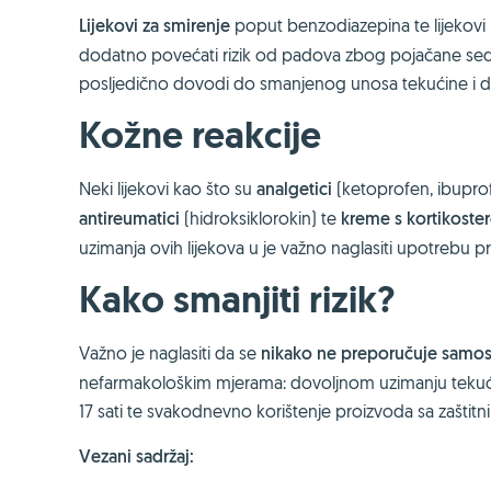
Lijekovi za smirenje
poput benzodiazepina te lijekovi k
dodatno povećati rizik od padova zbog pojačane sedac
posljedično dovodi do smanjenog unosa tekućine i de
Kožne reakcije
Neki lijekovi kao što su
analgetici
(ketoprofen, ibuprof
antireumatici
(hidroksiklorokin) te
kreme s kortikoste
uzimanja ovih lijekova u je važno naglasiti upotrebu p
Kako smanjiti rizik?
Važno je naglasiti da se
nikako ne preporučuje samosta
nefarmakološkim mjerama: dovoljnom uzimanju tekućine i
17 sati te svakodnevno korištenje proizvoda sa zaštit
Vezani sadržaj: