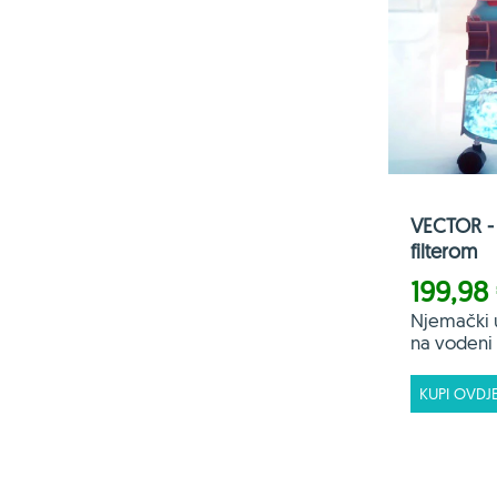
VECTOR - 
filterom
199,98
Njemački 
na vodeni f
KUPI OVDJ