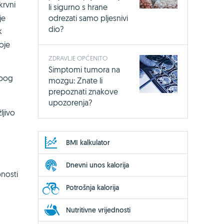
krvni
li sigurno s hrane
odrezati samo pljesnivi
je
dio?
k
oje
ZDRAVLJE OPĆENITO
Simptomi tumora na
zbog
mozgu: Znate li
prepoznati znakove
upozorenja?
ljivo
BMI kalkulator
Dnevni unos kalorija
nosti
Potrošnja kalorija
Nutritivne vrijednosti