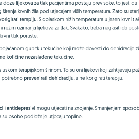
ne doze
lijekova za tlak
pacijentima postaju previsoke, to jest, da 
širenja krvnih žila pod utjecajem viših temperatura. Zato su stari
origirati terapiju
. S dolaskom nižih temperatura u jesen krvni tla
 režim uzimanja lijekova za tlak. Svakako, treba naglasiti da post
rvni tlak poraste.
 pojačanom gubitku tekućine koji može dovesti do dehidracije 
jne količine nezaslađene tekućine
.
 uskom terapijskom širinom. To su oni lijekovi koji zahtijevaju paž
 je potrebno
prevenirati dehidraciju
, a ne korigirati terapiju.
ci
i
antidepresivi
mogu utjecati na znojenje. Smanjenjem sposob
oga su osobe podložnije utjecaju topline.