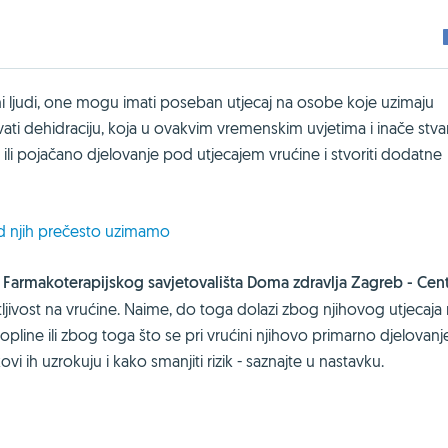
ni ljudi, one mogu imati poseban utjecaj na osobe koje uzimaju
ti dehidraciju, koja u ovakvim vremenskim uvjetima i inače stva
 ili pojačano djelovanje pod utjecajem vrućine i stvoriti dodatne
od njih prečesto uzimam
o
z
Farmakoterapijskog savjetovališta Doma zdravlja Zagreb - Cen
ljivost na vrućine. Naime, do toga dolazi zbog njihovog utjecaja
topline ili zbog toga što se pri vrućini njihovo primarno djelovanj
vi ih uzrokuju i kako smanjiti rizik - saznajte u nastavku.