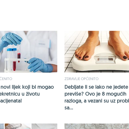
PĆENITO
ZDRAVLJE OPĆENITO
ovi lijek koji bi mogao
Debljate li se iako ne jedete
rekretnicu u životu
previše? Ovo je 8 mogućih
cijenata!
razloga, a vezani su uz pro
sa...