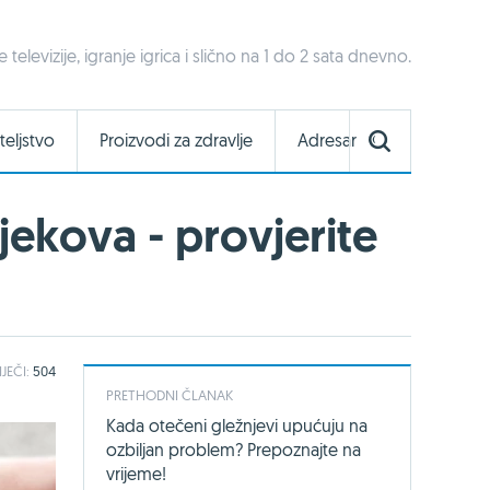
televizije, igranje igrica i slično na 1 do 2 sata dnevno.
teljstvo
Proizvodi za zdravlje
Adresar
jekova - provjerite
IJEČI:
504
PRETHODNI ČLANAK
Kada otečeni gležnjevi upućuju na
ozbiljan problem? Prepoznajte na
vrijeme!