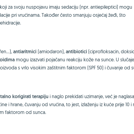
oji za svoju nuspojavu imaju sedaciju (npr. antiepileptici) mogu
ije pri vrućinama. Također često smanjuju osjećaj žeđi, što
hidracije.
en...),
antiaritmici
(amiodaron),
antibiotici
(ciprofloksacin, doksici
roidima
mogu izazvati pojačanu reakciju kože na sunce. U slučaj
roizvoda s vrlo visokim zaštitnim faktorom (SPF 50) i čuvanje od 
lno korigirati terapiju
i naglo prekidati uzimanje, već je naglas
 hrane, čuvanju od vrućina, to jest, izlaženju iz kuće prije 10 i
nim faktorom od sunca.