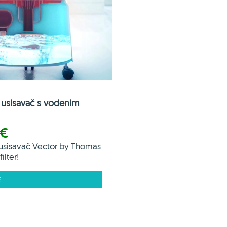
usisavač s vodenim
 €
usisavač Vector by Thomas
ilter!
E