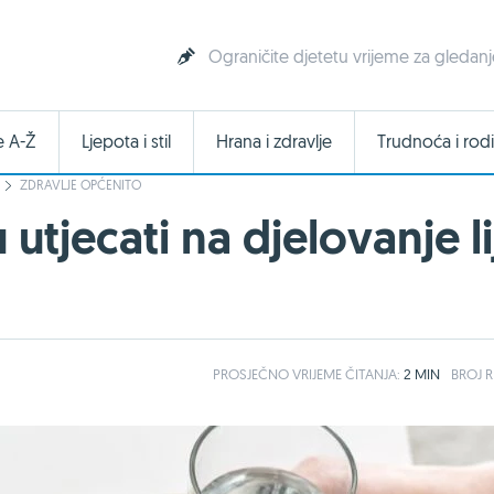
Ograničite djetetu vrijeme za gledanje 
e A-Ž
Ljepota i stil
Hrana i zdravlje
Trudnoća i rodi
ZDRAVLJE OPĆENITO
utjecati na djelovanje li
PROSJEČNO
VRIJEME ČITANJA:
2 MIN
BROJ R