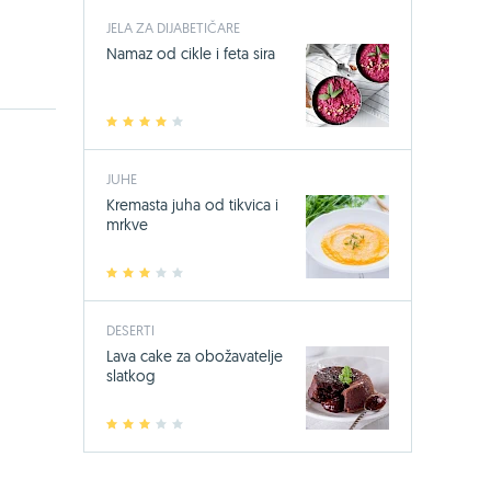
JELA ZA DIJABETIČARE
Namaz od cikle i feta sira
1
2
3
4
5
JUHE
Kremasta juha od tikvica i
mrkve
1
2
3
4
5
DESERTI
Lava cake za obožavatelje
slatkog
1
2
3
4
5