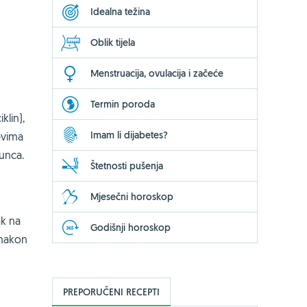
Idealna težina
Oblik tijela
Menstruacija, ovulacija i začeće
Termin poroda
klin),
Imam li dijabetes?
evima
sunca.
Štetnosti pušenja
Mjesečni horoskop
ak na
Godišnji horoskop
 nakon
PREPORUČENI RECEPTI