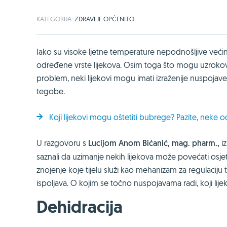
KATEGORIJA:
ZDRAVLJE OPĆENITO
Iako su visoke ljetne temperature nepodnošljive veći
određene vrste lijekova. Osim toga što mogu uzrokova
problem, neki lijekovi mogu imati izraženije nuspojave
tegobe.
Koji lijekovi mogu oštetiti bubrege? Pazite, neke 
U razgovoru s
Lucijom Anom Bićanić, mag. pharm.,
i
saznali da uzimanje nekih lijekova može povećati osjet
znojenje koje tijelu služi kao mehanizam za regulaciju 
ispoljava. O kojim se točno nuspojavama radi, koji lijeko
Dehidracija