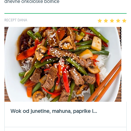
dnevne onkološke bolnice
RECEPT DANA
1
2
3
4
5
Wok od junetine, mahuna, paprike i...