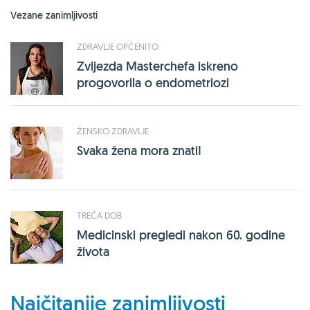
Vezane zanimljivosti
ZDRAVLJE OPĆENITO
Zvijezda Masterchefa iskreno
progovorila o endometriozi
ŽENSKO ZDRAVLJE
Svaka žena mora znati!
TREĆA DOB
Medicinski pregledi nakon 60. godine
života
Najčitanije zanimljivosti