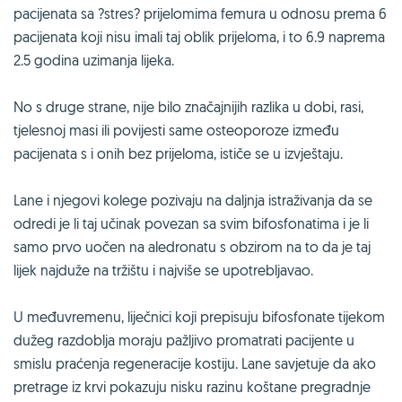
pacijenata sa ?stres? prijelomima femura u odnosu prema 6
pacijenata koji nisu imali taj oblik prijeloma, i to 6.9 naprema
2.5 godina uzimanja lijeka.
No s druge strane, nije bilo značajnijih razlika u dobi, rasi,
tjelesnoj masi ili povijesti same osteoporoze između
pacijenata s i onih bez prijeloma, ističe se u izvještaju.
Lane i njegovi kolege pozivaju na daljnja istraživanja da se
odredi je li taj učinak povezan sa svim bifosfonatima i je li
samo prvo uočen na aledronatu s obzirom na to da je taj
lijek najduže na tržištu i najviše se upotrebljavao.
U međuvremenu, liječnici koji prepisuju bifosfonate tijekom
dužeg razdoblja moraju pažljivo promatrati pacijente u
smislu praćenja regeneracije kostiju. Lane savjetuje da ako
pretrage iz krvi pokazuju nisku razinu koštane pregradnje