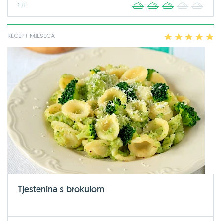
1 H
1
2
3
4
5
RECEPT MJESECA
1
2
3
4
5
Tjestenina s brokulom