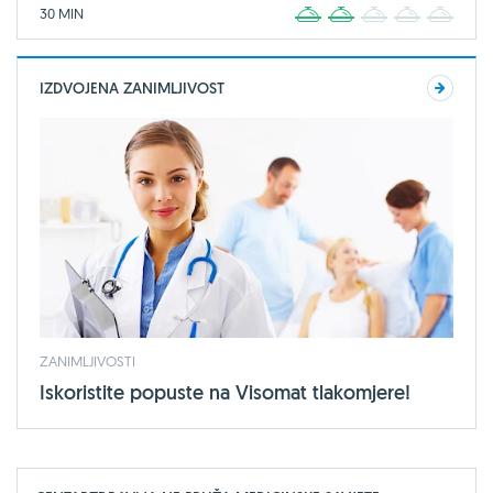
30 MIN
1
2
3
4
5
IZDVOJENA ZANIMLJIVOST
ZANIMLJIVOSTI
Iskoristite popuste na Visomat tlakomjere!