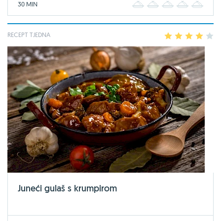
30 MIN
1
2
3
4
5
RECEPT TJEDNA
1
2
3
4
5
Juneći gulaš s krumpirom