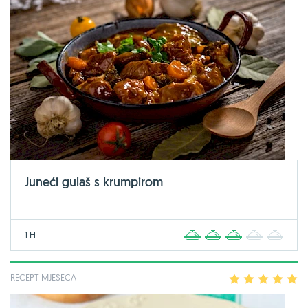
Juneći gulaš s krumpirom
1 H
1
2
3
4
5
RECEPT MJESECA
1
2
3
4
5