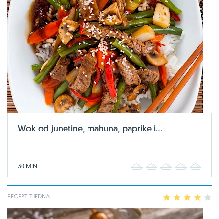
Wok od junetine, mahuna, paprike i...
30 MIN
1
2
3
4
5
RECEPT TJEDNA
1
2
3
4
5