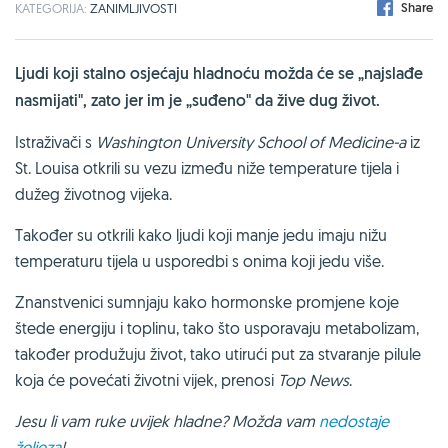
Share
KATEGORIJA:
ZANIMLJIVOSTI
Ljudi koji stalno osjećaju hladnoću možda će se „najslađe
nasmijati", zato jer im je „suđeno" da žive dug život.
Istraživači s
Washington University School of Medicine-a
iz
St. Louisa otkrili su vezu između niže temperature tijela i
dužeg životnog vijeka.
Također su otkrili kako ljudi koji manje jedu imaju nižu
temperaturu tijela u usporedbi s onima koji jedu više.
Znanstvenici sumnjaju kako hormonske promjene koje
štede energiju i toplinu, tako što usporavaju metabolizam,
također produžuju život, tako utirući put za stvaranje pilule
koja će povećati životni vijek, prenosi
Top News
.
Jesu li vam ruke uvijek hladne? Možda vam
nedostaje
željeza
!