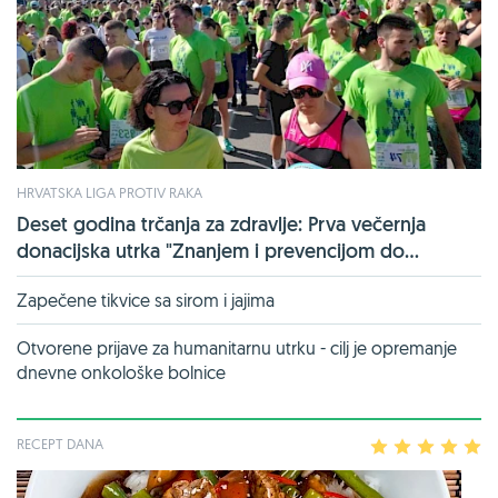
HRVATSKA LIGA PROTIV RAKA
Deset godina trčanja za zdravlje: Prva večernja
donacijska utrka "Znanjem i prevencijom do...
Zapečene tikvice sa sirom i jajima
Otvorene prijave za humanitarnu utrku - cilj je opremanje
dnevne onkološke bolnice
RECEPT DANA
1
2
3
4
5