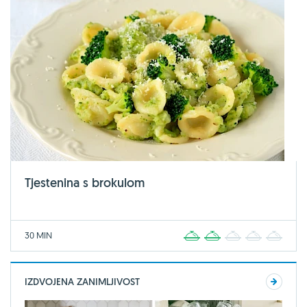
Tjestenina s brokulom
30 MIN
1
2
3
4
5
IZDVOJENA ZANIMLJIVOST