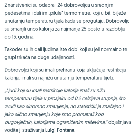
Znanstvenici su odabrali 24 dobrovoljca u srednjim
pedesetima i dali im „pilule" termometre, koji u biti bilježe
unutarnju temperaturu tijela kada se progutaju. Dobrovoljci
su smanjili unos kalorija za najmanje 25 posto u razdoblju
do 15. godina.
Također su ih dali ljudima iste dobi koji su jeli normalno te
grupi trkača na duge udaljenosti.
Dobrovoljci koji su imali prehranu koja uključuje restrikciju
kalorija, imali su najnižu unutarnju temperaturu tijela.
„Ljudi koji su imali restrikcije kalorija imali su nižu
temperaturu tijela u prosjeku od 0.2 celzijeva stupnja, što
zvuči kao skromno smanjenje, no statistički je značajno i
jako slično smanjenju koje smo promatrali kod
dugovječnih, kalorijama ograničenim miševima,"
objašnjava
voditelj istraživanja
Luigi Fontana
.