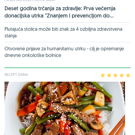
Deset godina trčanja za zdravlje: Prva večernja
donacijska utrka "Znanjem i prevencijom do...
Plutajuća stolica može biti znak za 4 ozbiljna zdravstvena
stanja
Otvorene prijave za humanitarnu utrku - cilj je opremanje
dnevne onkološke bolnice
RECEPT DANA
1
2
3
4
5