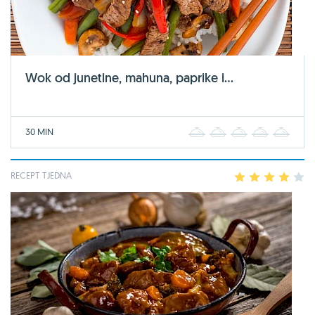
Wok od junetine, mahuna, paprike i...
30 MIN
1
2
3
4
5
RECEPT TJEDNA
1
2
3
4
5