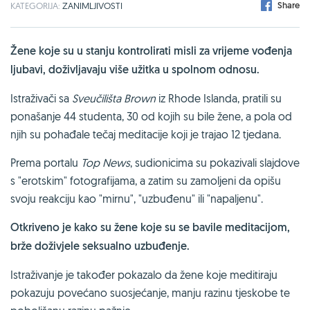
Share
KATEGORIJA:
ZANIMLJIVOSTI
Žene koje su u stanju kontrolirati misli za vrijeme vođenja
ljubavi, doživljavaju više užitka u spolnom odnosu.
Istraživači sa
Sveučilišta Brown
iz Rhode Islanda, pratili su
ponašanje 44 studenta, 30 od kojih su bile žene, a pola od
njih su pohađale tečaj meditacije koji je trajao 12 tjedana.
Prema portalu
Top News
, sudionicima su pokazivali slajdove
s "erotskim" fotografijama, a zatim su zamoljeni da opišu
svoju reakciju kao "mirnu", "uzbuđenu" ili "napaljenu".
Otkriveno je kako su žene koje su se bavile meditacijom,
brže doživjele seksualno uzbuđenje.
Istraživanje je također pokazalo da žene koje meditiraju
pokazuju povećano suosjećanje, manju razinu tjeskobe te