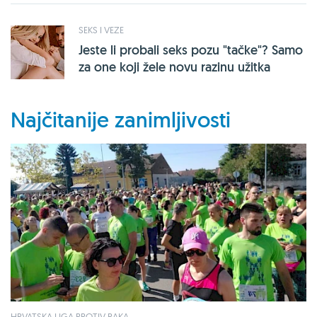
SEKS I VEZE
Jeste li probali seks pozu "tačke"? Samo
za one koji žele novu razinu užitka
Najčitanije zanimljivosti
HRVATSKA LIGA PROTIV RAKA