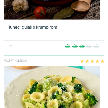
Juneći gulaš s krumpirom
1 H
1
2
3
4
5
RECEPT MJESECA
1
2
3
4
5