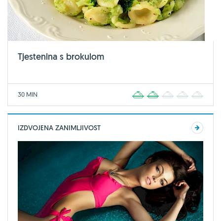
Tjestenina s brokulom
30 MIN
1
2
3
4
5
IZDVOJENA ZANIMLJIVOST