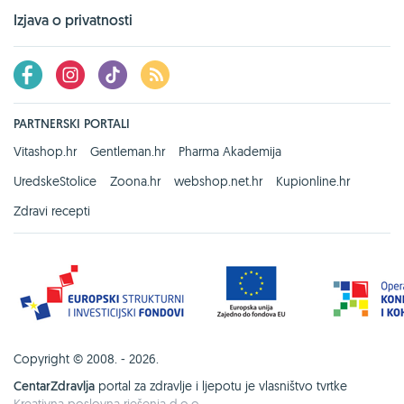
Izjava o privatnosti
PARTNERSKI PORTALI
Vitashop.hr
Gentleman.hr
Pharma Akademija
UredskeStolice
Zoona.hr
webshop.net.hr
Kupionline.hr
Zdravi recepti
Copyright © 2008. - 2026.
CentarZdravlja
portal za zdravlje i ljepotu je vlasništvo tvrtke
Kreativna poslovna rješenja d.o.o.