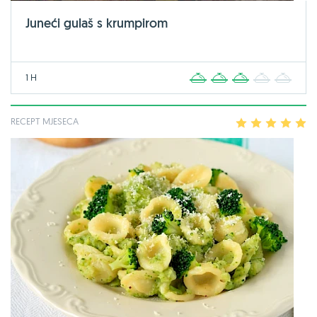
Juneći gulaš s krumpirom
1 H
1
2
3
4
5
RECEPT MJESECA
1
2
3
4
5