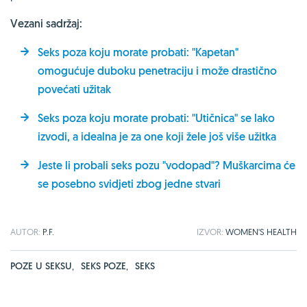
Vezani sadržaj:
Seks poza koju morate probati: "Kapetan"
omogućuje duboku penetraciju i može drastično
povećati užitak
Seks poza koju morate probati: "Utičnica" se lako
izvodi, a idealna je za one koji žele još više užitka
Jeste li probali seks pozu "vodopad"? Muškarcima će
se posebno svidjeti zbog jedne stvari
AUTOR:
P.F.
IZVOR:
WOMEN'S
HEALTH
POZE U SEKSU
,
SEKS POZE
,
SEKS