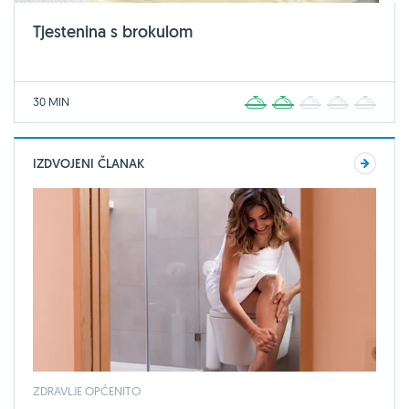
Tjestenina s brokulom
30 MIN
1
2
3
4
5
IZDVOJENI ČLANAK
ZDRAVLJE OPĆENITO