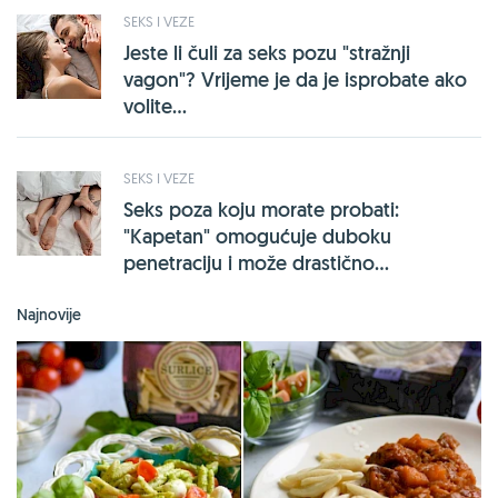
SEKS I VEZE
Jeste li čuli za seks pozu "stražnji
vagon"? Vrijeme je da je isprobate ako
volite...
SEKS I VEZE
Seks poza koju morate probati:
"Kapetan" omogućuje duboku
penetraciju i može drastično...
Najnovije