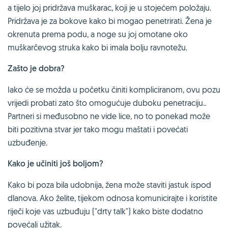
a tijelo joj pridržava muškarac, koji je u stojećem položaju.
Pridržava je za bokove kako bi mogao penetrirati. Žena je
okrenuta prema podu, a noge su joj omotane oko
muškarčevog struka kako bi imala bolju ravnotežu.
Zašto je dobra?
Iako će se možda u početku činiti kompliciranom, ovu pozu
vrijedi probati zato što omogućuje duboku penetraciju..
Partneri si međusobno ne vide lice, no to ponekad može
biti pozitivna stvar jer tako mogu maštati i povećati
uzbuđenje.
Kako je učiniti još boljom?
Kako bi poza bila udobnija, žena može staviti jastuk ispod
dlanova. Ako želite, tijekom odnosa komunicirajte i koristite
riječi koje vas uzbuđuju ("drty talk") kako biste dodatno
povećali užitak.