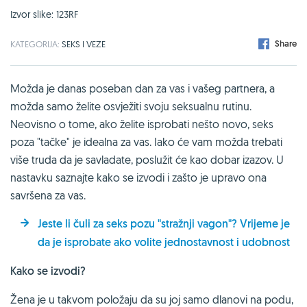
Izvor slike: 123RF
Share
KATEGORIJA:
SEKS I VEZE
Možda je danas poseban dan za vas i vašeg partnera, a
možda samo želite osvježiti svoju seksualnu rutinu.
Neovisno o tome, ako želite isprobati nešto novo, seks
poza "tačke" je idealna za vas. Iako će vam možda trebati
više truda da je savladate, poslužit će kao dobar izazov. U
nastavku saznajte kako se izvodi i zašto je upravo ona
savršena za vas.
Jeste li čuli za seks pozu "stražnji vagon"? Vrijeme je
da je isprobate ako volite jednostavnost i udobnost
Kako se izvodi?
Žena je u takvom položaju da su joj samo dlanovi na podu,