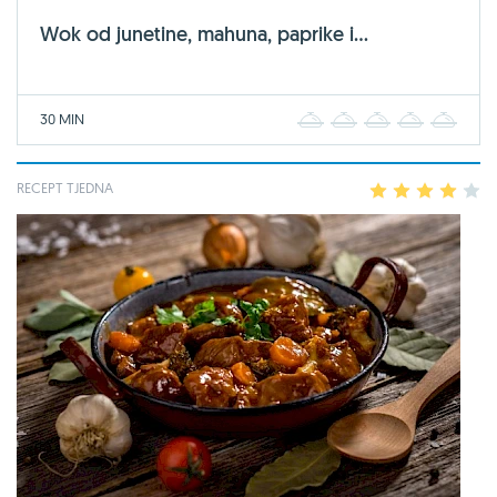
Wok od junetine, mahuna, paprike i...
30 MIN
1
2
3
4
5
RECEPT TJEDNA
1
2
3
4
5