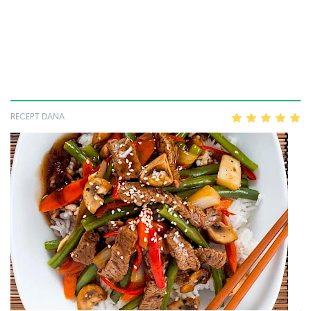
RECEPT DANA
1
2
3
4
5