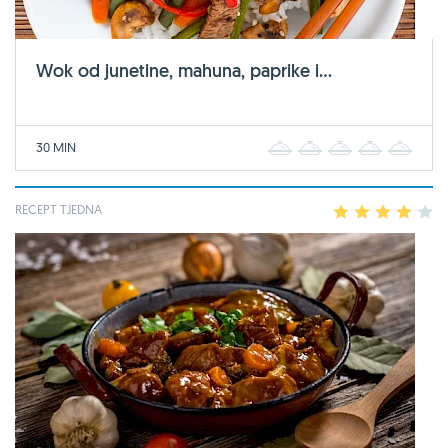
Wok od junetine, mahuna, paprike i...
30 MIN
1
2
3
4
5
RECEPT TJEDNA
1
2
3
4
5