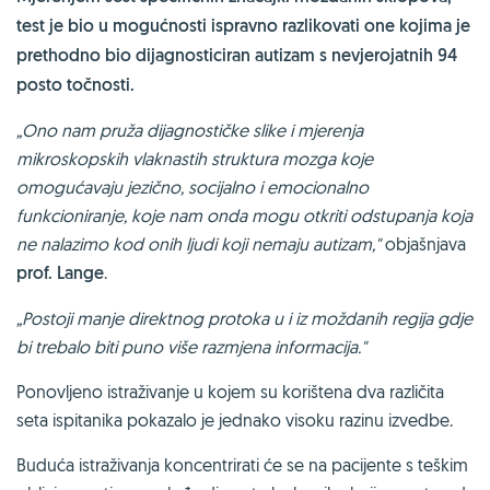
test je bio u mogućnosti ispravno razlikovati one kojima je
prethodno bio dijagnosticiran autizam s nevjerojatnih 94
posto točnosti.
„Ono nam pruža dijagnostičke slike i mjerenja
mikroskopskih vlaknastih struktura mozga koje
omogućavaju jezično, socijalno i emocionalno
funkcioniranje, koje nam onda mogu otkriti odstupanja koja
ne nalazimo kod onih ljudi koji nemaju autizam,"
objašnjava
prof. Lange
.
„Postoji manje direktnog protoka u i iz moždanih regija gdje
bi trebalo biti puno više razmjena informacija."
Ponovljeno istraživanje u kojem su korištena dva različita
seta ispitanika pokazalo je jednako visoku razinu izvedbe.
Buduća istraživanja koncentrirati će se na pacijente s teškim