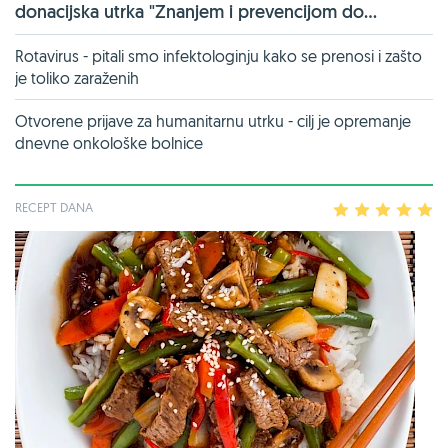
donacijska utrka "Znanjem i prevencijom do...
Rotavirus - pitali smo infektologinju kako se prenosi i zašto
je toliko zaraženih
Otvorene prijave za humanitarnu utrku - cilj je opremanje
dnevne onkološke bolnice
RECEPT DANA
1
2
3
4
5