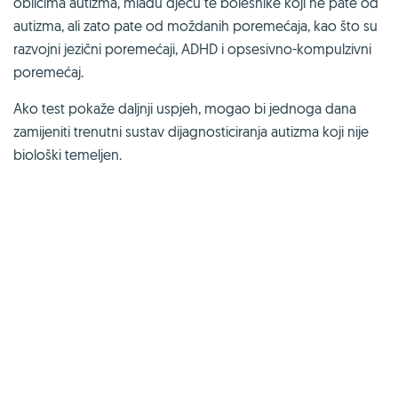
oblicima autizma, mlađu djecu te bolesnike koji ne pate od
autizma, ali zato pate od moždanih poremećaja, kao što su
razvojni jezični poremećaji, ADHD i opsesivno-kompulzivni
poremećaj.
Ako test pokaže daljnji uspjeh, mogao bi jednoga dana
zamijeniti trenutni sustav dijagnosticiranja autizma koji nije
biološki temeljen.