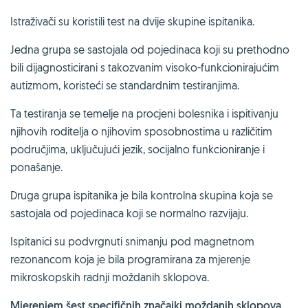
Istraživači su koristili test na dvije skupine ispitanika.
Jedna grupa se sastojala od pojedinaca koji su prethodno
bili dijagnosticirani s takozvanim visoko-funkcionirajućim
autizmom, koristeći se standardnim testiranjima.
Ta testiranja se temelje na procjeni bolesnika i ispitivanju
njihovih roditelja o njihovim sposobnostima u različitim
područjima, uključujući jezik, socijalno funkcioniranje i
ponašanje.
Druga grupa ispitanika je bila kontrolna skupina koja se
sastojala od pojedinaca koji se normalno razvijaju.
Ispitanici su podvrgnuti snimanju pod magnetnom
rezonancom koja je bila programirana za mjerenje
mikroskopskih radnji moždanih sklopova.
Mjerenjem šest specifičnih značajki moždanih sklopova,