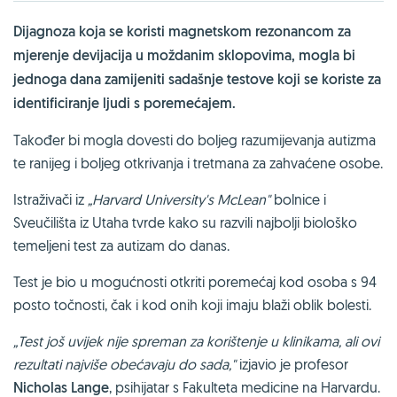
Dijagnoza koja se koristi magnetskom rezonancom za
mjerenje devijacija u moždanim sklopovima, mogla bi
jednoga dana zamijeniti sadašnje testove koji se koriste za
identificiranje ljudi s poremećajem.
Također bi mogla dovesti do boljeg razumijevanja autizma
te ranijeg i boljeg otkrivanja i tretmana za zahvaćene osobe.
Istraživači iz
„Harvard University's McLean"
bolnice i
Sveučilišta iz Utaha tvrde kako su razvili najbolji biološko
temeljeni test za autizam do danas.
Test je bio u mogućnosti otkriti poremećaj kod osoba s 94
posto točnosti, čak i kod onih koji imaju blaži oblik bolesti.
„Test još uvijek nije spreman za korištenje u klinikama, ali ovi
rezultati najviše obećavaju do sada,"
izjavio je profesor
Nicholas Lange
, psihijatar s Fakulteta medicine na Harvardu.