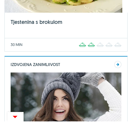
Tjestenina s brokulom
30 MIN
1
2
3
4
5
IZDVOJENA ZANIMLJIVOST