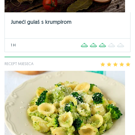
Juneći gulaš s krumpirom
1 H
1
2
3
4
5
RECEPT MJESECA
1
2
3
4
5