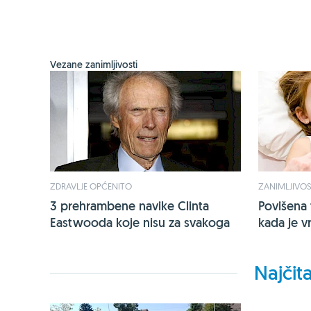
Vezane zanimljivosti
ZDRAVLJE OPĆENITO
ZANIMLJIVOS
3 prehrambene navike Clinta
Povišena 
Eastwooda koje nisu za svakoga
kada je v
Najčita