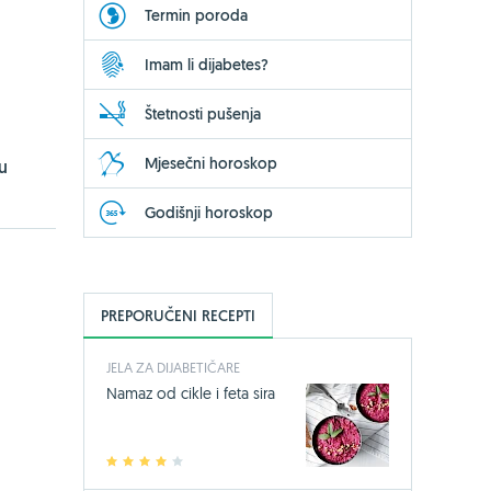
Termin poroda
Imam li dijabetes?
Štetnosti pušenja
Mjesečni horoskop
u
Godišnji horoskop
PREPORUČENI RECEPTI
JELA ZA DIJABETIČARE
Namaz od cikle i feta sira
1
2
3
4
5