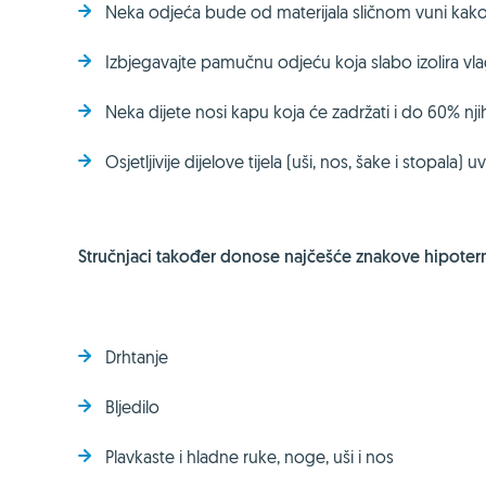
Neka odjeća bude od materijala sličnom vuni kako
Izbjegavajte pamučnu odjeću koja slabo izolira vl
Neka dijete nosi kapu koja će zadržati i do 60% nji
Osjetljivije dijelove tijela (uši, nos, šake i stopala) u
Stručnjaci također donose najčešće znakove hipotermi
Drhtanje
Bljedilo
Plavkaste i hladne ruke, noge, uši i nos