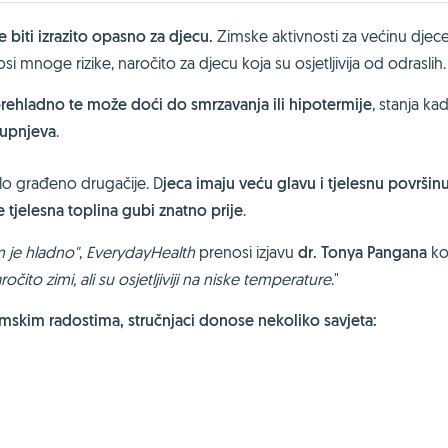
 biti izrazito opasno za djecu.
Zimske aktivnosti za većinu djec
si mnoge rizike, naročito za djecu koja su osjetljivija od odraslih.
 prehladno te može doći do smrzavanja ili hipotermije
, stanja kad
tupnjeva
.
jelo građeno drugačije. D
jeca imaju veću glavu i tjelesnu površin
tjelesna toplina gubi znatno prije
.
m je hladno"
,
EverydayHealth
prenosi izjavu
dr. Tonya Pangana
koj
očito zimi, ali su osjetljiviji na niske temperature
."
imskim radostima, stručnjaci donose nekoliko savjeta: