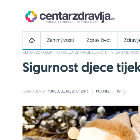
Zanimljivosti
Zdrav život
Zdravlj
CENTARZDRAVLJA - PORTAL ZA ZDRAVLJE I LJEPOTU!
ZANIMLJIVOST
Sigurnost djece tij
OBJAVLJENO:
PONEDJELJAK, 21.01.2013.
PODIJELI
ISPIŠI