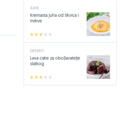
JUHE
Kremasta juha od tikvica i
mrkve
1
2
3
4
5
DESERTI
Lava cake za obožavatelje
slatkog
1
2
3
4
5