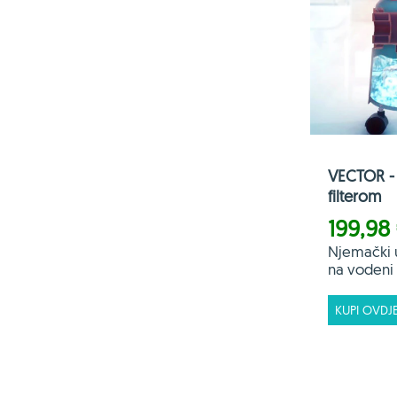
VECTOR - 
filterom
199,98
Njemački 
na vodeni f
KUPI OVDJ