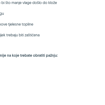
 bi što manje vlage došlo do klože
agu
hove tjelesne topline
vijek trebaju biti zaštićena
je na koje trebate obratiti pažnju: