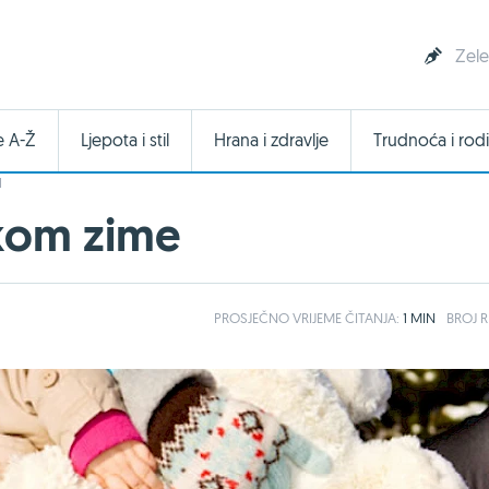
Zele
e A-Ž
Ljepota i stil
Hrana i zdravlje
Trudnoća i rodi
I
ekom zime
PROSJEČNO
VRIJEME ČITANJA:
1 MIN
BROJ R