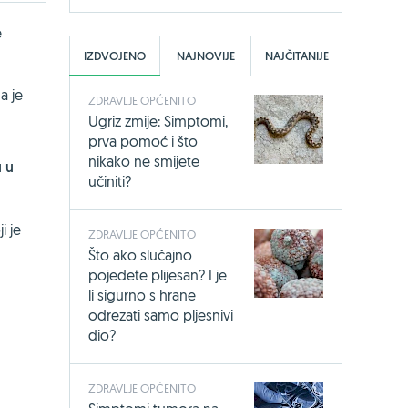
e
IZDVOJENO
NAJNOVIJE
NAJČITANIJE
a je
ZDRAVLJE OPĆENITO
Ugriz zmije: Simptomi,
prva pomoć i što
nikako ne smijete
u u
učiniti?
i je
ZDRAVLJE OPĆENITO
Što ako slučajno
pojedete plijesan? I je
li sigurno s hrane
odrezati samo pljesnivi
dio?
ZDRAVLJE OPĆENITO