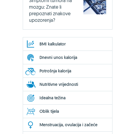
Simptomi tumora na
mozgu: Znate li
prepoznati znakove
upozorenja?
BMI kalkulator
Dnevni unos kalorija
Potrošnja kalorija
Nutritivne vrijednosti
Idealna težina
Oblik tijela
Menstruacija, ovulacija i začeće