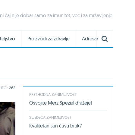
ni čaj nije dobar samo za imunitet, već i za mršavljenje.
teljstvo
Proizvodi za zdravlje
Adresar
IJEČI:
262
PRETHODNA ZANIMLJIVOST
Osvojite Merz Spezial dražeje!
SLJEDEĆA ZANIMLJIVOST
Kvalitetan san čuva brak?