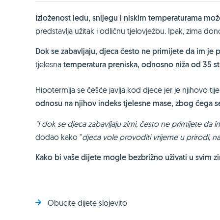
Izloženost ledu, snijegu i niskim temperaturama može
predstavlja užitak i odličnu tjelovježbu. Ipak, zima dono
Dok se zabavljaju, djeca često ne primijete da im je
tjelesna
temperatura preniska, odnosno niža od 35 s
Hipotermija se češće javlja kod djece jer je njihovo ti
odnosu na njihov indeks tjelesne mase, zbog čega se 
"I dok se djeca zabavljaju zimi, često ne primijete da i
dodao kako "
djeca vole provoditi vrijeme u prirodi, nar
Kako bi vaše dijete mogle bezbrižno uživati u svim z
Obucite dijete slojevito