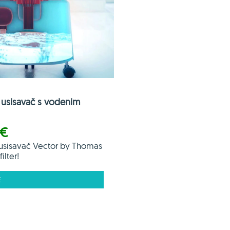
usisavač s vodenim
 €
usisavač Vector by Thomas
ilter!
E