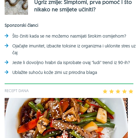
Ugriz zmije: Simptomi, prva pomoć i što
nikako ne smijete učiniti?
Sponzorski članci
Što činiti kada se ne možemo nasmijati širokim osmijehom?
Ojačajte imunitet, izbacite toksine iz organizma i uklonite stres uz
čaj
Jeste li dovoljno hrabri da isprobate ovaj ''ludi'' trend iz 90-ih?
Ublažite suhoću kože zimi uz prirodna blaga
RECEPT DANA
1
2
3
4
5