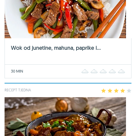
Wok od junetine, mahuna, paprike i...
30 MIN
1
2
3
4
5
RECEPT TJEDNA
1
2
3
4
5