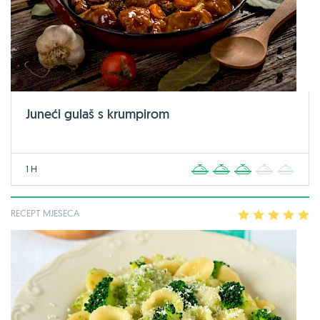
Juneći gulaš s krumpirom
1 H
1
2
3
4
5
RECEPT MJESECA
1
2
3
4
5