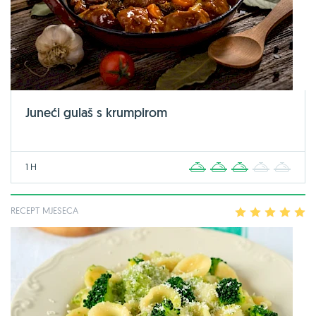
Juneći gulaš s krumpirom
1 H
1
2
3
4
5
RECEPT MJESECA
1
2
3
4
5