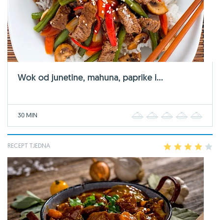
Wok od junetine, mahuna, paprike i...
30 MIN
1
2
3
4
5
RECEPT TJEDNA
1
2
3
4
5