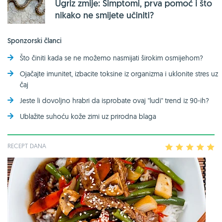
Ugriz zmije: Simptomi, prva pomoć i što
nikako ne smijete učiniti?
Sponzorski članci
Što činiti kada se ne možemo nasmijati širokim osmijehom?
Ojačajte imunitet, izbacite toksine iz organizma i uklonite stres uz
čaj
Jeste li dovoljno hrabri da isprobate ovaj ''ludi'' trend iz 90-ih?
Ublažite suhoću kože zimi uz prirodna blaga
RECEPT DANA
1
2
3
4
5