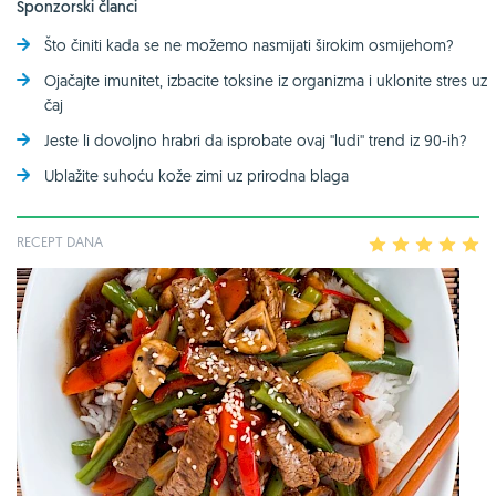
Sponzorski članci
Što činiti kada se ne možemo nasmijati širokim osmijehom?
Ojačajte imunitet, izbacite toksine iz organizma i uklonite stres uz
čaj
Jeste li dovoljno hrabri da isprobate ovaj ''ludi'' trend iz 90-ih?
Ublažite suhoću kože zimi uz prirodna blaga
RECEPT DANA
1
2
3
4
5