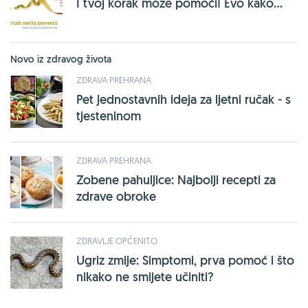
I tvoj korak može pomoći! Evo kako...
Novo iz zdravog života
ZDRAVA PREHRANA
Pet jednostavnih ideja za ljetni ručak - s
tjesteninom
ZDRAVA PREHRANA
Zobene pahuljice: Najbolji recepti za
zdrave obroke
ZDRAVLJE OPĆENITO
Ugriz zmije: Simptomi, prva pomoć i što
nikako ne smijete učiniti?