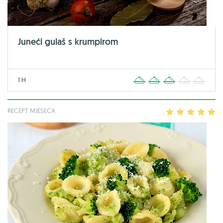
Juneći gulaš s krumpirom
1 H
1
2
3
4
5
RECEPT MJESECA
1
2
3
4
5