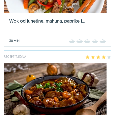
Wok od junetine, mahuna, paprike i...
30 MIN
1
2
3
4
5
RECEPT TJEDNA
1
2
3
4
5