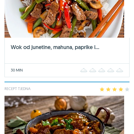
Wok od junetine, mahuna, paprike i...
30 MIN
1
2
3
4
5
RECEPT TJEDNA
1
2
3
4
5