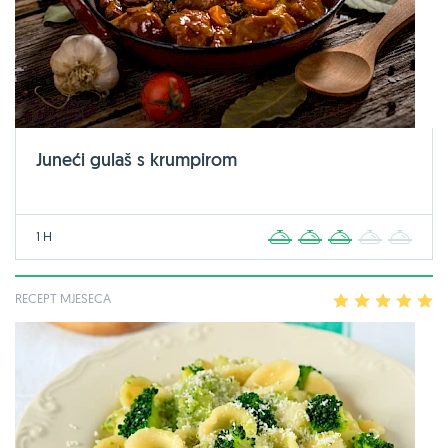
Juneći gulaš s krumpirom
1 H
1
2
3
4
5
RECEPT MJESECA
1
2
3
4
5