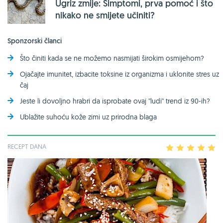
Ugriz zmije: Simptomi, prva pomoć i što
nikako ne smijete učiniti?
Sponzorski članci
Što činiti kada se ne možemo nasmijati širokim osmijehom?
Ojačajte imunitet, izbacite toksine iz organizma i uklonite stres uz
čaj
Jeste li dovoljno hrabri da isprobate ovaj ''ludi'' trend iz 90-ih?
Ublažite suhoću kože zimi uz prirodna blaga
RECEPT DANA
1
2
3
4
5