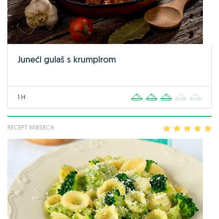
Juneći gulaš s krumpirom
1 H
1
2
3
4
5
RECEPT MJESECA
1
2
3
4
5