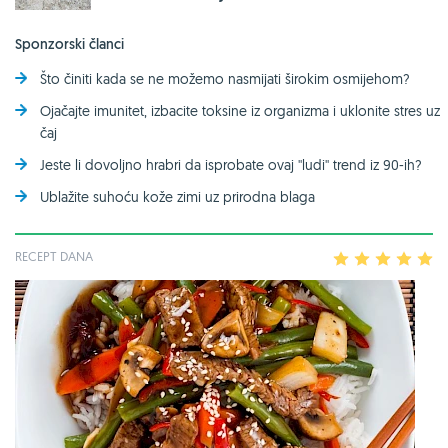
Sponzorski članci
Što činiti kada se ne možemo nasmijati širokim osmijehom?
Ojačajte imunitet, izbacite toksine iz organizma i uklonite stres uz
čaj
Jeste li dovoljno hrabri da isprobate ovaj ''ludi'' trend iz 90-ih?
Ublažite suhoću kože zimi uz prirodna blaga
RECEPT DANA
1
2
3
4
5