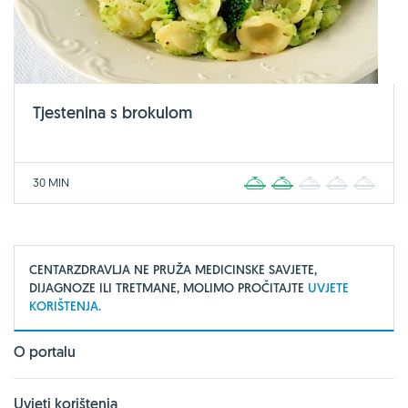
Tjestenina s brokulom
30 MIN
1
2
3
4
5
CENTARZDRAVLJA NE PRUŽA MEDICINSKE SAVJETE,
DIJAGNOZE ILI TRETMANE, MOLIMO PROČITAJTE
UVJETE
KORIŠTENJA.
O portalu
Uvjeti korištenja