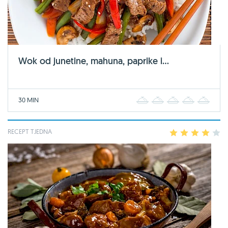
Wok od junetine, mahuna, paprike i...
30 MIN
1
2
3
4
5
RECEPT TJEDNA
1
2
3
4
5