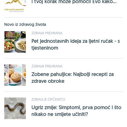
I tvoj korak može pomoći! Evo kako...
Novo iz zdravog života
ZDRAVA PREHRANA
Pet jednostavnih ideja za ljetni ručak - s
tjesteninom
ZDRAVA PREHRANA
Zobene pahuljice: Najbolji recepti za
zdrave obroke
ZDRAVLJE OPĆENITO
Ugriz zmije: Simptomi, prva pomoć i što
nikako ne smijete učiniti?