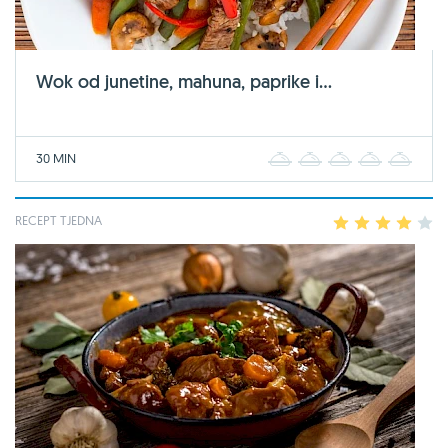
Wok od junetine, mahuna, paprike i...
30 MIN
1
2
3
4
5
RECEPT TJEDNA
1
2
3
4
5