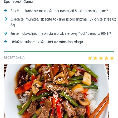
Sponzorski članci
Što činiti kada se ne možemo nasmijati širokim osmijehom?
Ojačajte imunitet, izbacite toksine iz organizma i uklonite stres uz
čaj
Jeste li dovoljno hrabri da isprobate ovaj ''ludi'' trend iz 90-ih?
Ublažite suhoću kože zimi uz prirodna blaga
RECEPT DANA
1
2
3
4
5