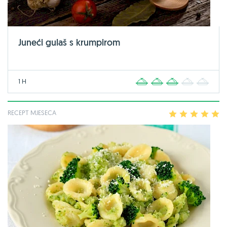
Juneći gulaš s krumpirom
1 H
1
2
3
4
5
RECEPT MJESECA
1
2
3
4
5