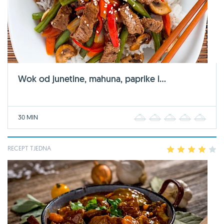
Wok od junetine, mahuna, paprike i...
30 MIN
1
2
3
4
5
RECEPT TJEDNA
1
2
3
4
5