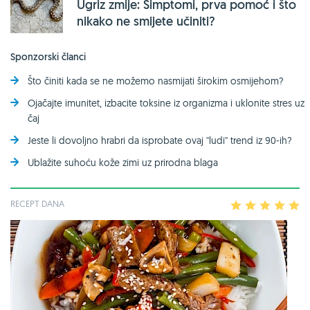
Ugriz zmije: Simptomi, prva pomoć i što
nikako ne smijete učiniti?
Sponzorski članci
Što činiti kada se ne možemo nasmijati širokim osmijehom?
Ojačajte imunitet, izbacite toksine iz organizma i uklonite stres uz
čaj
Jeste li dovoljno hrabri da isprobate ovaj ''ludi'' trend iz 90-ih?
Ublažite suhoću kože zimi uz prirodna blaga
RECEPT DANA
1
2
3
4
5