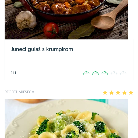
Juneći gulaš s krumpirom
1 H
1
2
3
4
5
RECEPT MJESECA
1
2
3
4
5