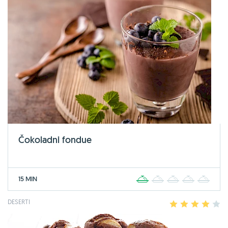
Čokoladni fondue
15 MIN
1
2
3
4
5
DESERTI
1
2
3
4
5