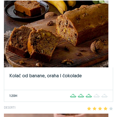
Kolač od banane, oraha i čokolade
1:20H
1
2
3
4
5
DESERTI
1
2
3
4
5