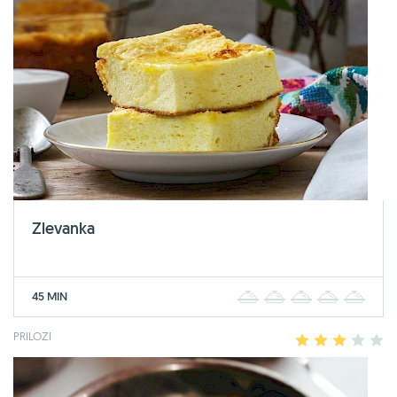
Zlevanka
45 MIN
1
2
3
4
5
PRILOZI
1
2
3
4
5