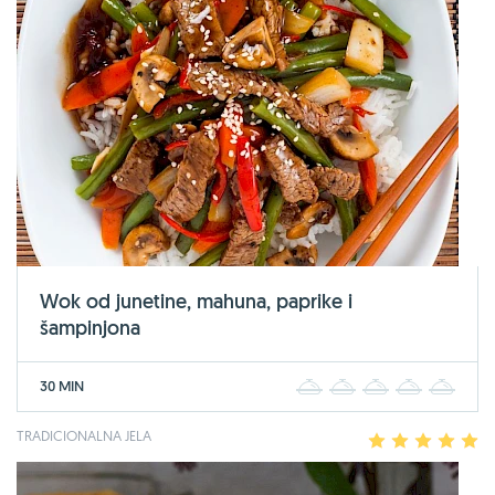
Wok od junetine, mahuna, paprike i
šampinjona
30 MIN
1
2
3
4
5
TRADICIONALNA JELA
1
2
3
4
5