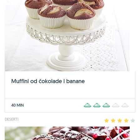
Muffini od čokolade i banane
40 MIN
1
2
3
4
5
DESERTI
1
2
3
4
5