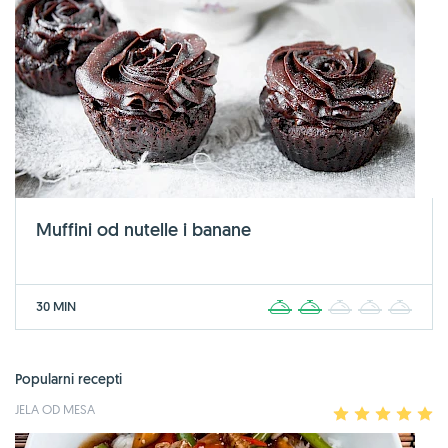
Muffini od nutelle i banane
30 MIN
1
2
3
4
5
Popularni recepti
JELA OD MESA
1
2
3
4
5