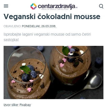
Veganski čokoladni mousse
OBJAVLJENO:
PONEDJELJAK, 26.03.2018.
Isprobajte lagani veganski mousse od samo četiri
sastojka!
Izvor slike: Pixabay