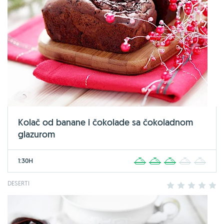
Kolač od banane i čokolade sa čokoladnom
glazurom
1:30H
1
2
3
4
5
DESERTI
1
2
3
4
5