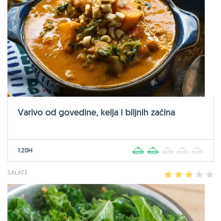
Varivo od govedine, kelja i biljnih začina
1:20H
1
2
3
4
5
SALATE
1
2
3
4
5