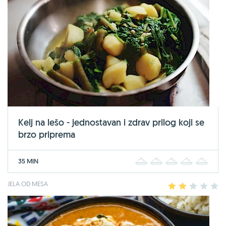
Kelj na lešo - jednostavan i zdrav prilog koji se
brzo priprema
35 MIN
1
2
3
4
5
JELA OD MESA
1
2
3
4
5