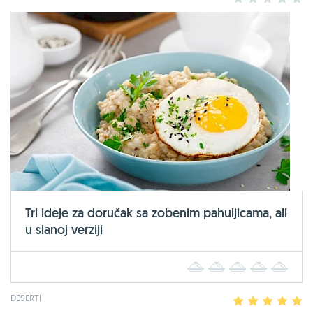
Tri ideje za doručak sa zobenim pahuljicama, ali
u slanoj verziji
1
2
3
4
5
DESERTI
1
2
3
4
5