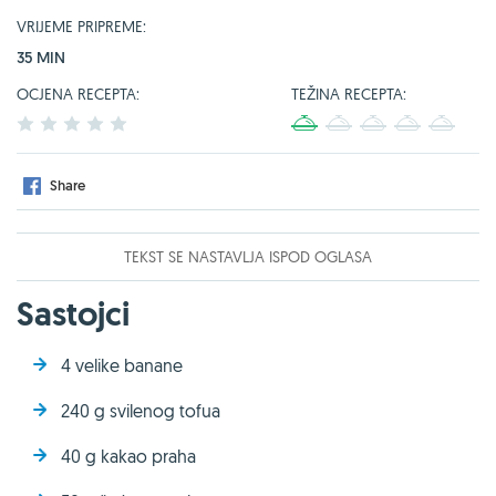
VRIJEME PRIPREME:
35 MIN
OCJENA RECEPTA:
TEŽINA RECEPTA:
1
2
3
4
5
1
2
3
4
5
Share
TEKST SE NASTAVLJA ISPOD OGLASA
Sastojci
4 velike banane
240 g svilenog tofua
40 g kakao praha