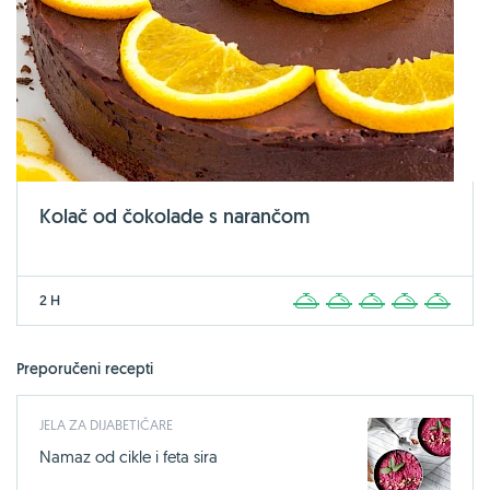
Kolač od čokolade s narančom
2 H
1
2
3
4
5
Preporučeni recepti
JELA ZA DIJABETIČARE
Namaz od cikle i feta sira