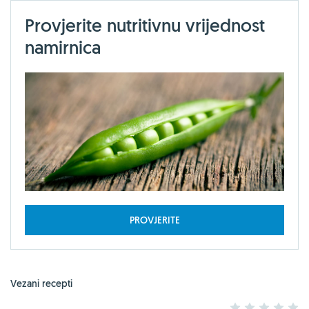
Provjerite nutritivnu vrijednost
namirnica
PROVJERITE
Vezani recepti
1
2
3
4
5