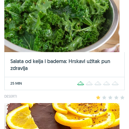
Salata od kelja i badema: Hrskavi užitak pun
zdravlja
25 MIN
1
2
3
4
5
DESERTI
1
2
3
4
5