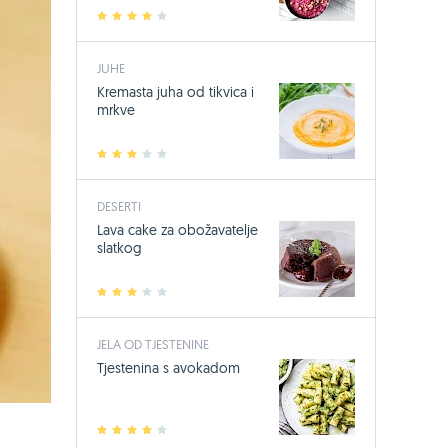
1
2
3
4
5
JUHE
Kremasta juha od tikvica i
mrkve
1
2
3
4
5
DESERTI
Lava cake za obožavatelje
slatkog
1
2
3
4
5
JELA OD TJESTENINE
Tjestenina s avokadom
1
2
3
4
5