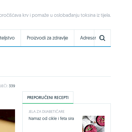
 pročišćava krv i pomaže u oslobađanju toksina iz tijela.
teljstvo
Proizvodi za zdravlje
Adresar
IJEČI:
339
PREPORUČENI RECEPTI
JELA ZA DIJABETIČARE
Namaz od cikle i feta sira