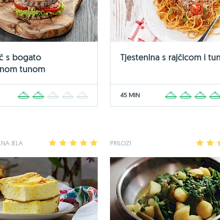
č s bogato
Tjestenina s rajčicom i t
jenom tunom
45 MIN
1
2
3
4
5
1
2
3
NA JELA
1
2
3
4
5
PRILOZI
1
2