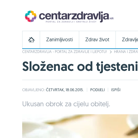
Zanimljivosti
Zdrav život
Zdravlj
CENTARZDRAVLJA - PORTAL ZA ZDRAVLJE I LJEPOTU!
HRANA I ZDRA
Složenac od tjesteni
OBJAVLJENO:
ČETVRTAK, 18.06.2015.
PODIJELI
ISPIŠI
Ukusan obrok za cijelu obitelj.