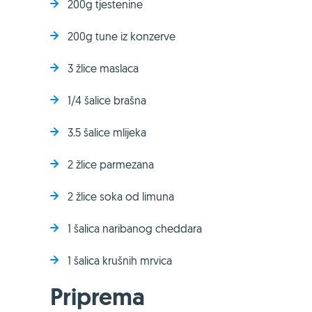
200g tjestenine
200g tune iz konzerve
3 žlice maslaca
1/4 šalice brašna
3.5 šalice mlijeka
2 žlice parmezana
2 žlice soka od limuna
1 šalica naribanog cheddara
1 šalica krušnih mrvica
Priprema