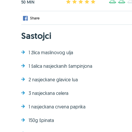
50 MIN
1
2
3
4
5
1
2
Share
Sastojci
1 žlica maslinovog ulja
1 šalica nasjeckanih šampinjona
2 nasjeckane glavice lua
3 nasjeckana celera
1 nasjeckana crvena paprika
150g špinata