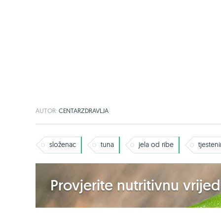
AUTOR:
CENTARZDRAVLJA
složenac
tuna
jela od ribe
tjesten
Provjerite nutritivnu vrij