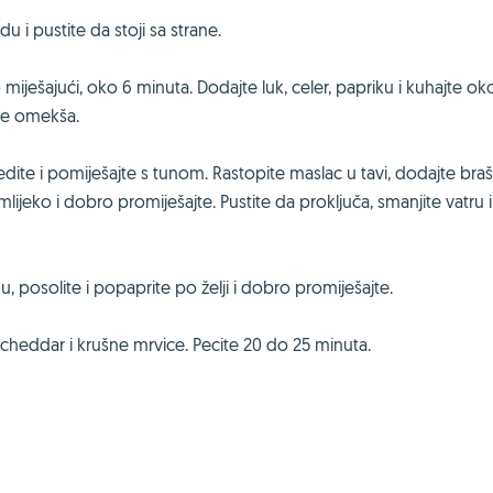
 i pustite da stoji sa strane.
o miješajući, oko 6 minuta. Dodajte luk, celer, papriku i kuhajte ok
ne omekša.
dite i pomiješajte s tunom. Rastopite maslac u tavi, dodajte braš
ijeko i dobro promiješajte. Pustite da proključa, smanjite vatru i
, posolite i popaprite po želji i dobro promiješajte.
e cheddar i krušne mrvice. Pecite 20 do 25 minuta.