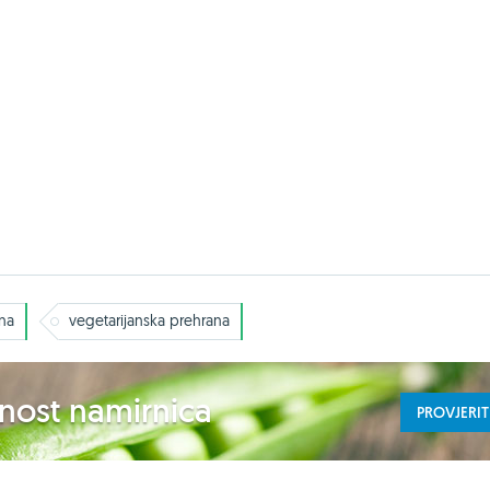
ina
vegetarijanska prehrana
ednost namirnica
PROVJERIT