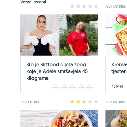
Vezani recepti
1
2
3
4
5
JELA OD RIBE
Što je Sirtfood dijeta zbog
Kremas
koje je Adele smršavjela 45
tjesten
kilograma
45 MIN
1
2
3
4
5
JELA OD RIBE
1
2
3
4
5
JELA OD RIBE