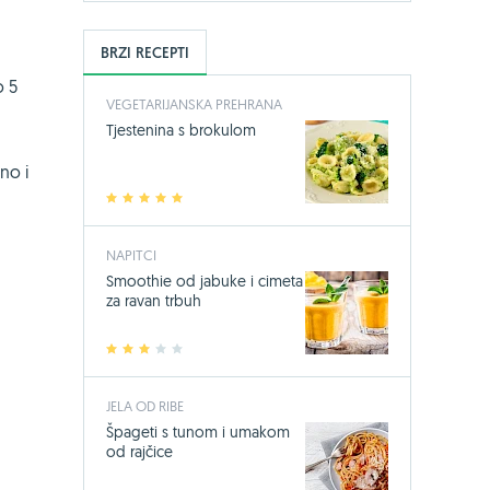
BRZI RECEPTI
o 5
VEGETARIJANSKA PREHRANA
Tjestenina s brokulom
no i
1
2
3
4
5
NAPITCI
Smoothie od jabuke i cimeta
za ravan trbuh
1
2
3
4
5
JELA OD RIBE
Špageti s tunom i umakom
od rajčice