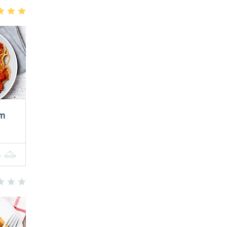
3
4
5
om
4
5
3
4
5