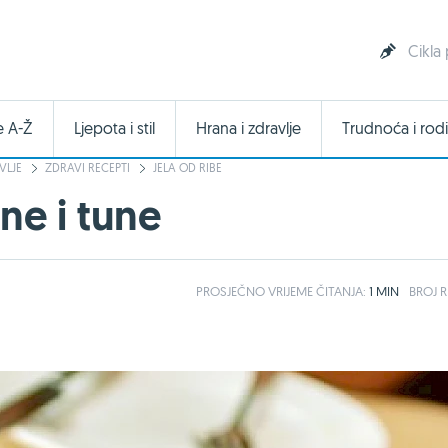
Cikla
e A-Ž
Ljepota i stil
Hrana i zdravlje
Trudnoća i rodi
VLJE
ZDRAVI RECEPTI
JELA OD RIBE
ne i tune
PROSJEČNO
VRIJEME ČITANJA:
1 MIN
BROJ R