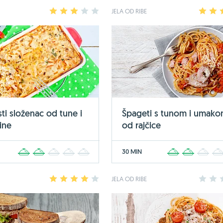
1
2
3
4
5
JELA OD RIBE
1
2
ti složenac od tune i
Špageti s tunom i umak
ine
od rajčice
30 MIN
1
2
3
4
5
1
2
3
1
2
3
4
5
JELA OD RIBE
1
2