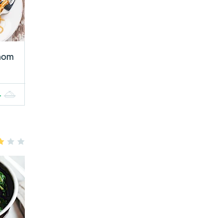
unom
4
5
3
4
5