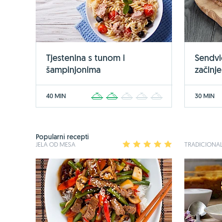
Tjestenina s tunom i
Sendvi
šampinjonima
začin
40 MIN
30 MIN
1
2
3
4
5
Popularni recepti
JELA OD MESA
1
2
3
4
5
TRADICIONAL