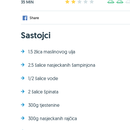
35 MIN
1
2
3
4
5
1
2
Share
Sastojci
1.5 žlica maslinovog ulja
2.5 šalice nasjeckanih šampinjona
1/2 šalice vode
2 šalice špinata
300g tjestenine
300g nasjeckanih rajčica