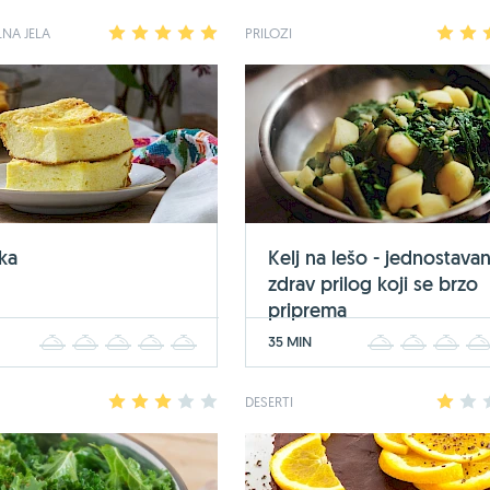
NA JELA
1
2
3
4
5
PRILOZI
1
2
ka
Kelj na lešo - jednostavan
zdrav prilog koji se brzo
priprema
35 MIN
1
2
3
4
5
1
2
3
1
2
3
4
5
DESERTI
1
2