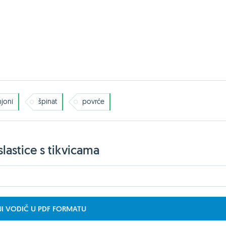
joni
špinat
povrće
lastice s tikvicama
JI VODIČ U PDF FORMATU