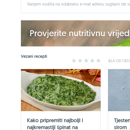
Slanjem vodiča na odabranu e-mail adresu suglasni ste sa
Provjerite nutritivnu vrij
Vezani recepti
1
2
3
4
5
JELA OD TJES
Kako pripremiti najbolji i
Tjesten
najkremastiji špinat na
sirom