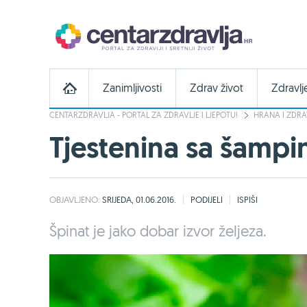
Zanimljivosti
Zdrav život
Zdravlj
CENTARZDRAVLJA - PORTAL ZA ZDRAVLJE I LJEPOTU!
HRANA I ZDRA
Tjestenina sa šampi
OBJAVLJENO:
SRIJEDA, 01.06.2016.
PODIJELI
ISPIŠI
Špinat je jako dobar izvor željeza.