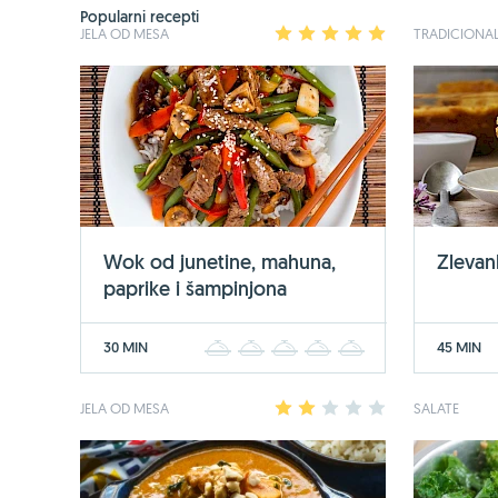
Popularni recepti
JELA OD MESA
1
2
3
4
5
TRADICIONAL
Wok od junetine, mahuna,
Zlevan
paprike i šampinjona
30 MIN
45 MIN
1
2
3
4
5
JELA OD MESA
1
2
3
4
5
SALATE