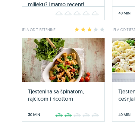
mlijeku? Imamo recept!
40 MIN
1
2
3
4
5
JELA OD TJESTENINE
1
2
3
4
5
JELA OD TJES
Tjestenina sa špinatom,
Tjeste
rajčicom i ricottom
češnja
30 MIN
40 MIN
1
2
3
4
5