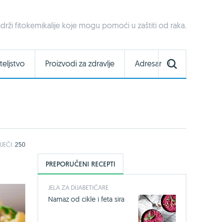
drži fitokemikalije koje mogu pomoći u zaštiti od raka.
teljstvo
Proizvodi za zdravlje
Adresar
IJEČI:
250
PREPORUČENI RECEPTI
JELA ZA DIJABETIČARE
Namaz od cikle i feta sira