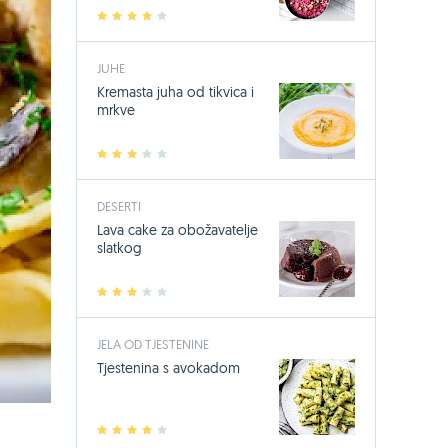
1
2
3
4
5
JUHE
Kremasta juha od tikvica i
mrkve
1
2
3
4
5
DESERTI
Lava cake za obožavatelje
slatkog
1
2
3
4
5
JELA OD TJESTENINE
Tjestenina s avokadom
1
2
3
4
5