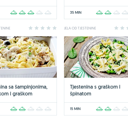
35 MIN
1
2
3
4
5
1
2
3
TENINE
1
2
3
4
5
JELA OD TJESTENINE
1
2
nina sa šampinjonima,
Tjestenina s graškom i
kom i graškom
špinatom
15 MIN
1
2
3
4
5
1
2
3