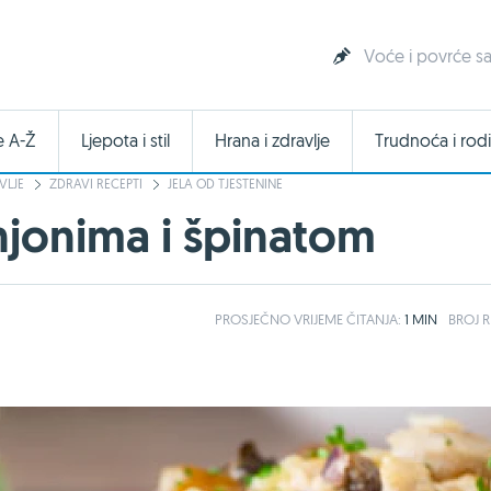
Voće i povrće sa
e A-Ž
Ljepota i stil
Hrana i zdravlje
Trudnoća i rodi
VLJE
ZDRAVI RECEPTI
JELA OD TJESTENINE
njonima i špinatom
PROSJEČNO
VRIJEME ČITANJA:
1 MIN
BROJ R