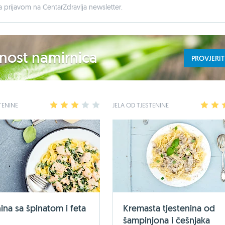
 prijavom na CentarZdravlja newsletter.
ednost namirnica
PROVJERIT
TENINE
1
2
3
4
5
JELA OD TJESTENINE
1
2
ina sa špinatom i feta
Kremasta tjestenina od
šampinjona i češnjaka