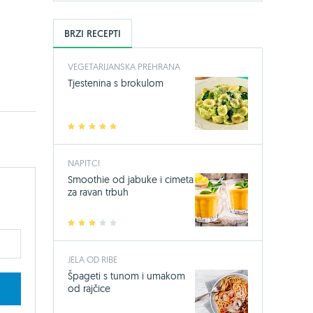
BRZI RECEPTI
VEGETARIJANSKA PREHRANA
Tjestenina s brokulom
1
2
3
4
5
NAPITCI
Smoothie od jabuke i cimeta
za ravan trbuh
1
2
3
4
5
JELA OD RIBE
Špageti s tunom i umakom
od rajčice