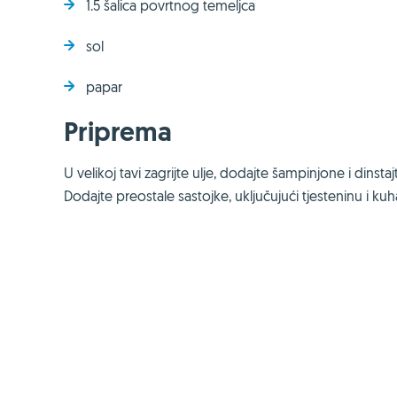
1.5 šalica povrtnog temeljca
sol
papar
Priprema
U velikoj tavi zagrijte ulje, dodajte šampinjone i dinst
Dodajte preostale sastojke, uključujući tjesteninu i kuh