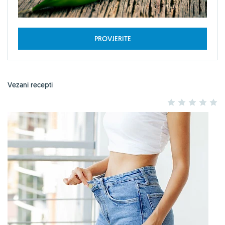
PROVJERITE
Vezani recepti
1
2
3
4
5