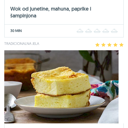
Wok od junetine, mahuna, paprike i
šampinjona
30 MIN
1
2
3
4
5
TRADICIONALNA JELA
1
2
3
4
5