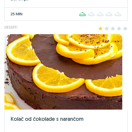
25 MIN
1
2
3
4
5
DESERTI
1
2
3
4
5
Kolač od čokolade s narančom