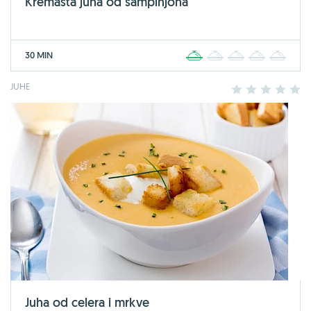
Kremasta juha od šampinjona
30 MIN
1
2
3
4
5
JUHE
1
2
3
4
5
Juha od celera i mrkve