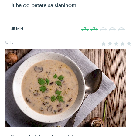
Juha od batata sa slaninom
45 MIN
1
2
3
4
5
JUHE
1
2
3
4
5