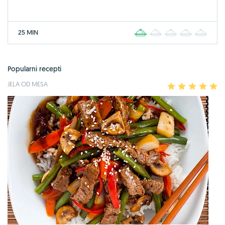
25 MIN
1
2
3
4
5
Popularni recepti
JELA OD MESA
1
2
3
4
5