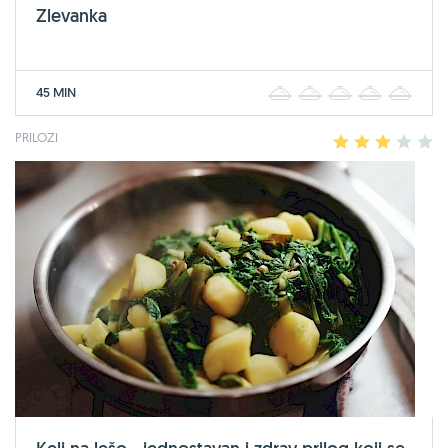
Zlevanka
45 MIN
1
2
3
4
5
PRILOZI
1
2
3
4
5