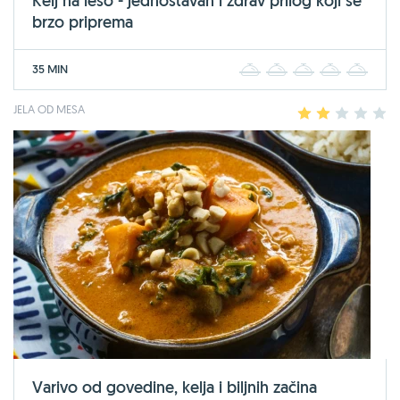
Kelj na lešo - jednostavan i zdrav prilog koji se
brzo priprema
35 MIN
1
2
3
4
5
JELA OD MESA
1
2
3
4
5
Varivo od govedine, kelja i biljnih začina