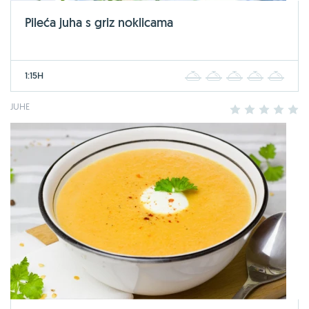
Pileća juha s griz noklicama
1:15H
1
2
3
4
5
JUHE
1
2
3
4
5