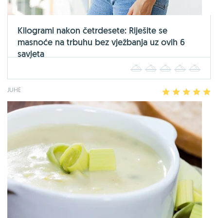
Kilogrami nakon četrdesete: Riješite se
masnoće na trbuhu bez vježbanja uz ovih 6
savjeta
1
2
3
4
5
JUHE
1
2
3
4
5