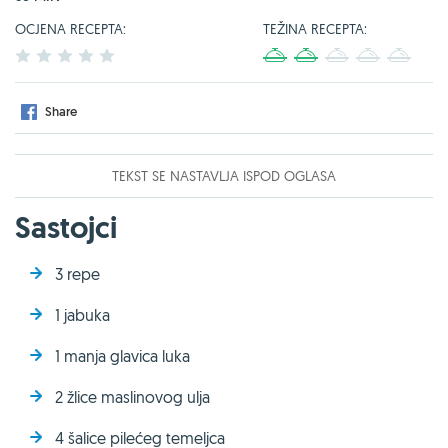
OCJENA RECEPTA:
TEŽINA RECEPTA:
1
2
3
4
5
1
2
3
4
5
Share
TEKST SE NASTAVLJA ISPOD OGLASA
Sastojci
3 repe
1 jabuka
1 manja glavica luka
2 žlice maslinovog ulja
4 šalice pilećeg temeljca