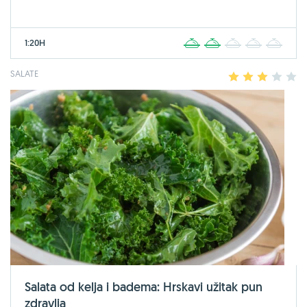
1:20H
1
2
3
4
5
SALATE
1
2
3
4
5
Salata od kelja i badema: Hrskavi užitak pun
zdravlja