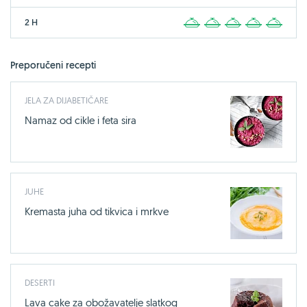
2 H
1
2
3
4
5
Preporučeni recepti
JELA ZA DIJABETIČARE
Namaz od cikle i feta sira
JUHE
Kremasta juha od tikvica i mrkve
DESERTI
Lava cake za obožavatelje slatkog