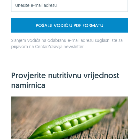
POŠALJI VODIČ U PDF FORMATU
Slanjem vodiča na odabranu e-mail adresu suglasni ste sa
prijavom na CentarZdravlja newsletter.
Provjerite nutritivnu vrijednost
namirnica