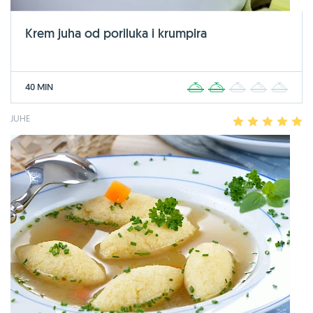
Krem juha od poriluka i krumpira
40 MIN
1
2
3
4
5
JUHE
1
2
3
4
5