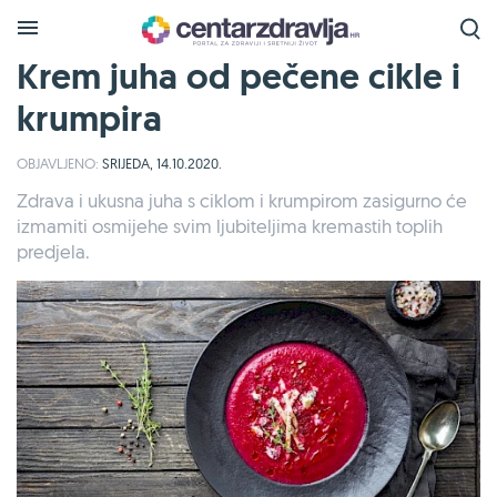
Krem juha od pečene cikle i
krumpira
OBJAVLJENO:
SRIJEDA, 14.10.2020.
Zdrava i ukusna juha s ciklom i krumpirom zasigurno će
izmamiti osmijehe svim ljubiteljima kremastih toplih
predjela.