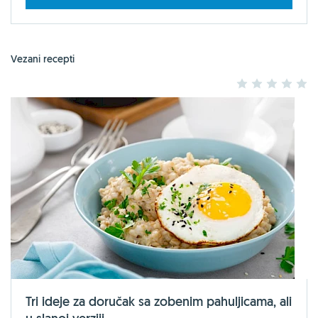
Vezani recepti
1
2
3
4
5
Tri ideje za doručak sa zobenim pahuljicama, ali