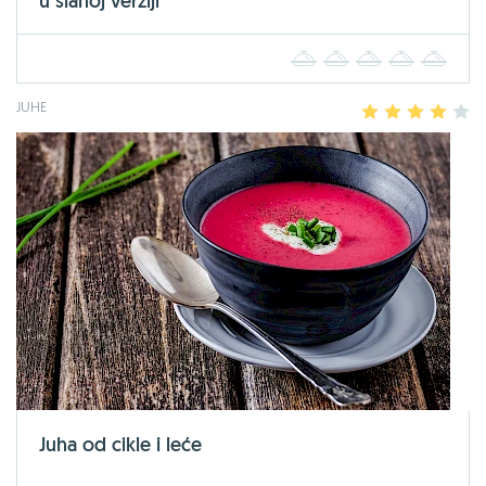
u slanoj verziji
1
2
3
4
5
JUHE
1
2
3
4
5
Juha od cikle i leće