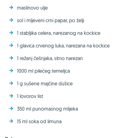
maslinovo ulje
sol i mljeveni crni papar, po želji
1 stabljika celera, narezanog na kockice
1 glavica crvenog luka, narezana na kockice
1 režanj češnjaka, sitno narezan
1000 ml pilećeg temeljca
1 g sušene majčine dušice
1 lovorov list
350 ml punomasnog mlijeka
15 ml soka od limuna