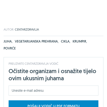
AUTOR:
CENTARZDRAVLJA
JUHA
,
VEGETARIJANSKA PREHRANA
,
CIKLA
,
KRUMPIR
,
POVRĆE
PREUZMITE CENTARZDRAVLJA VODIČ
Očistite organizam i osnažite tijelo
ovim ukusnim juhama
POŠALJI VODIČ U PDF FORMATU