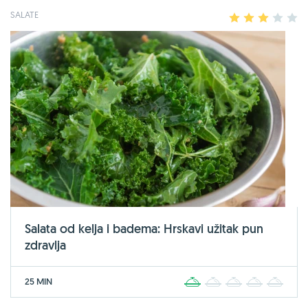
SALATE
1
2
3
4
5
Salata od kelja i badema: Hrskavi užitak pun
zdravlja
25 MIN
1
2
3
4
5