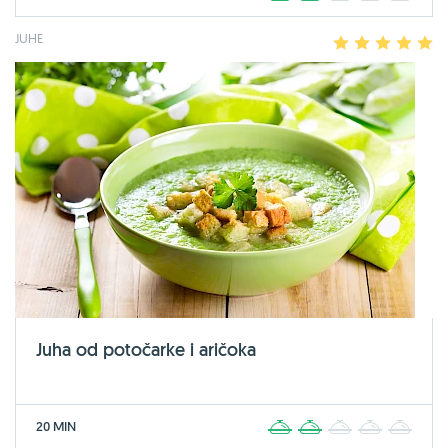
JUHE
1
2
3
4
5
Juha od potočarke i aričoka
20 MIN
1
2
3
4
5