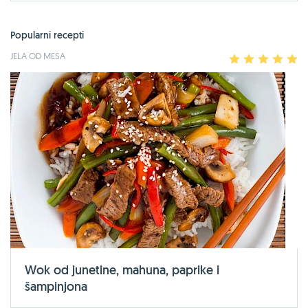
Popularni recepti
JELA OD MESA
1
2
3
4
5
Wok od junetine, mahuna, paprike i
šampinjona