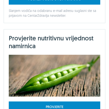
Slanjem vodiča na odabranu e-mail adresu suglasni ste sa
prijavom na CentarZdravlja newsletter.
Provjerite nutritivnu vrijednost
namirnica
PROVJERITE