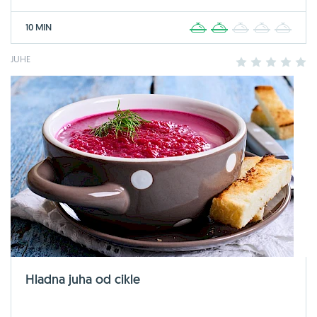
10 MIN
1
2
3
4
5
JUHE
1
2
3
4
5
Hladna juha od cikle