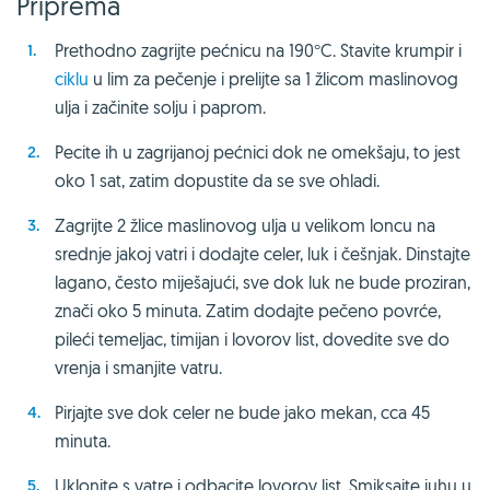
Priprema
Prethodno zagrijte pećnicu na 190°C. Stavite krumpir i
ciklu
u lim za pečenje i prelijte sa 1 žlicom maslinovog
ulja i začinite solju i paprom.
Pecite ih u zagrijanoj pećnici dok ne omekšaju, to jest
oko 1 sat, zatim dopustite da se sve ohladi.
Zagrijte 2 žlice maslinovog ulja u velikom loncu na
srednje jakoj vatri i dodajte celer, luk i češnjak. Dinstajte
lagano, često miješajući, sve dok luk ne bude proziran,
znači oko 5 minuta. Zatim dodajte pečeno povrće,
pileći temeljac, timijan i lovorov list, dovedite sve do
vrenja i smanjite vatru.
Pirjajte sve dok celer ne bude jako mekan, cca 45
minuta.
Uklonite s vatre i odbacite lovorov list. Smiksajte juhu u