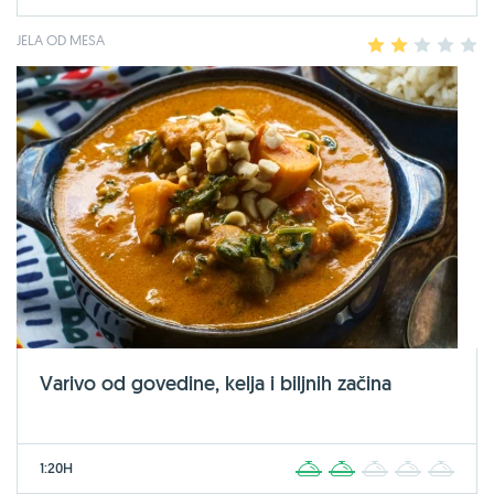
JELA OD MESA
1
2
3
4
5
Varivo od govedine, kelja i biljnih začina
1:20H
1
2
3
4
5