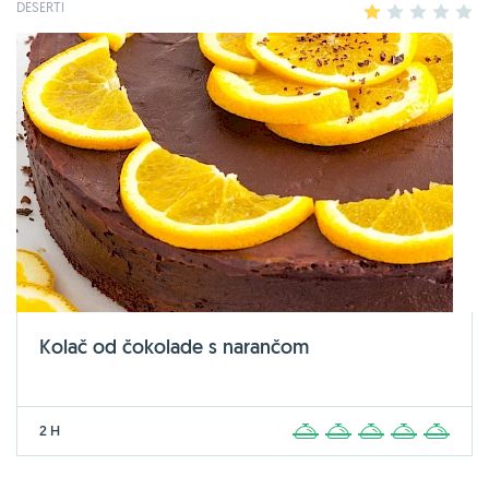
DESERTI
1
2
3
4
5
Kolač od čokolade s narančom
2 H
1
2
3
4
5