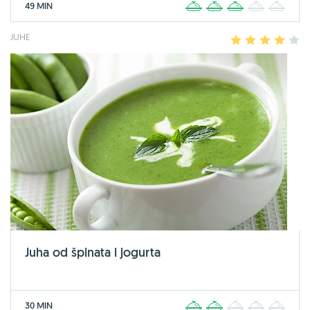
49 MIN
1
2
3
4
5
JUHE
1
2
3
4
5
Juha od špinata i jogurta
30 MIN
1
2
3
4
5