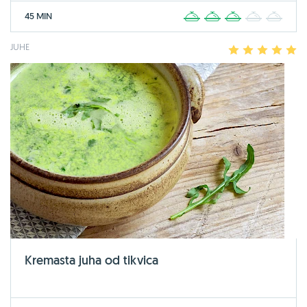
45 MIN
1
2
3
4
5
JUHE
1
2
3
4
5
Kremasta juha od tikvica