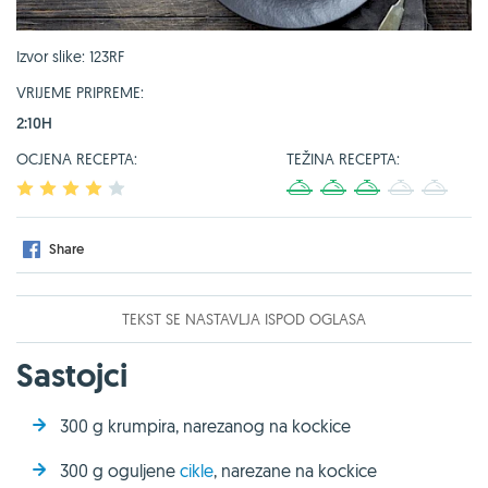
Izvor slike: 123RF
VRIJEME PRIPREME:
2:10H
OCJENA RECEPTA:
TEŽINA RECEPTA:
1
2
3
4
5
1
2
3
4
5
Share
TEKST SE NASTAVLJA ISPOD OGLASA
Sastojci
300 g krumpira, narezanog na kockice
300 g oguljene
cikle
, narezane na kockice