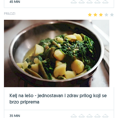
45 MIN
1
2
3
4
5
PRILOZI
1
2
3
4
5
Kelj na lešo - jednostavan i zdrav prilog koji se
brzo priprema
35 MIN
1
2
3
4
5