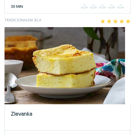
30 MIN
1
2
3
4
5
TRADICIONALNA JELA
1
2
3
4
5
Zlevanka