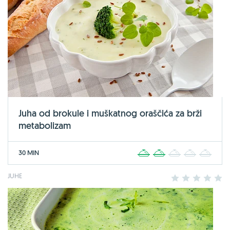
Juha od brokule i muškatnog oraščića za brži
metabolizam
30 MIN
1
2
3
4
5
JUHE
1
2
3
4
5