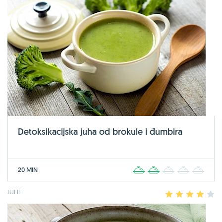
Detoksikacijska juha od brokule i đumbira
20 MIN
1
2
3
4
5
JUHE
1
2
3
4
5