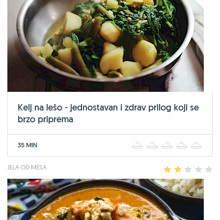
Kelj na lešo - jednostavan i zdrav prilog koji se
brzo priprema
35 MIN
1
2
3
4
5
JELA OD MESA
1
2
3
4
5