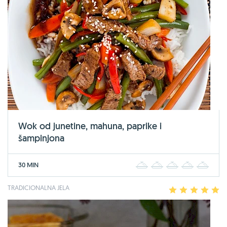
Wok od junetine, mahuna, paprike i
šampinjona
30 MIN
1
2
3
4
5
TRADICIONALNA JELA
1
2
3
4
5