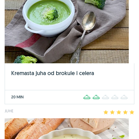
Kremasta juha od brokule i celera
20 MIN
1
2
3
4
5
JUHE
1
2
3
4
5