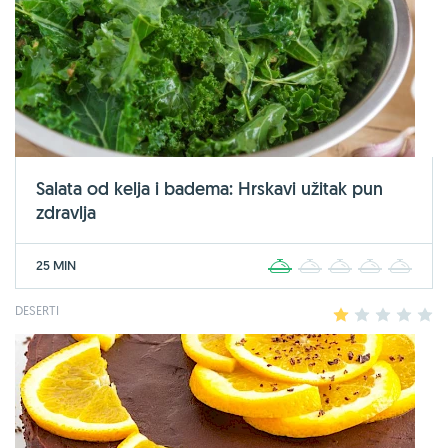
Salata od kelja i badema: Hrskavi užitak pun
zdravlja
25 MIN
1
2
3
4
5
DESERTI
1
2
3
4
5