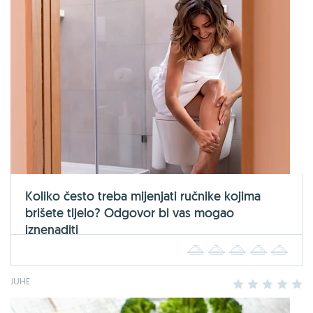
Koliko često treba mijenjati ručnike kojima
brišete tijelo? Odgovor bi vas mogao
iznenaditi
1
2
3
4
5
JUHE
1
2
3
4
5