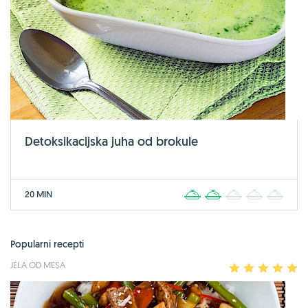
Detoksikacijska juha od brokule
20 MIN
1
2
3
4
5
Popularni recepti
JELA OD MESA
1
2
3
4
5