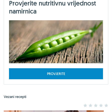
Provjerite nutritivnu vrijednost
namirnica
PROVJERITE
Vezani recepti
1
2
3
4
5