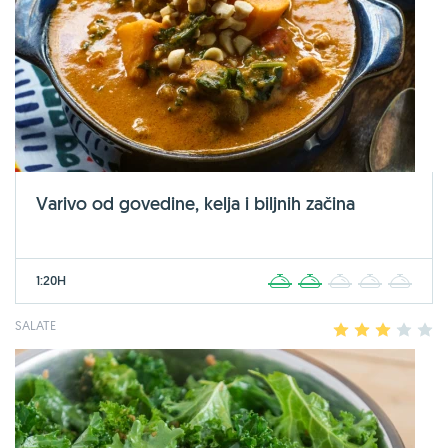
Varivo od govedine, kelja i biljnih začina
1:20H
1
2
3
4
5
SALATE
1
2
3
4
5