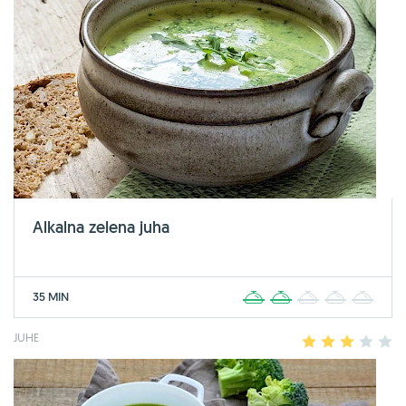
Alkalna zelena juha
35 MIN
1
2
3
4
5
JUHE
1
2
3
4
5