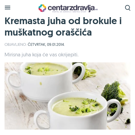
Kremasta juha od brokule i
muškatnog oraščića
OBJAVLJENO:
ČETVRTAK, 09.01.2014.
Mirisna juha koja će vas okrijepiti.