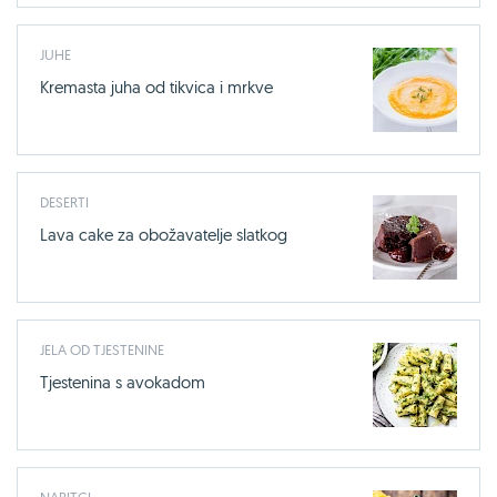
JUHE
Kremasta juha od tikvica i mrkve
DESERTI
Lava cake za obožavatelje slatkog
JELA OD TJESTENINE
Tjestenina s avokadom
NAPITCI