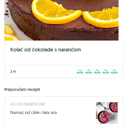
Kolač od čokolade s narančom
2 H
1
2
3
4
5
Preporučeni recepti
JELA ZA DIJABETIČARE
Namaz od cikle i feta sira