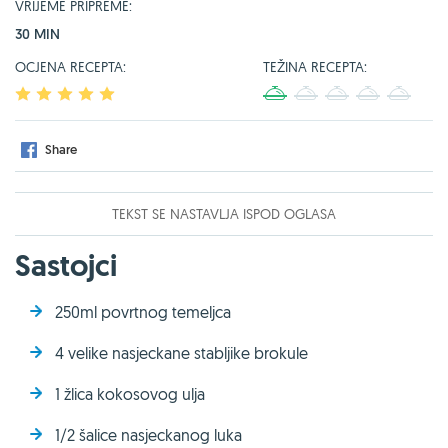
VRIJEME PRIPREME:
30 MIN
OCJENA RECEPTA:
TEŽINA RECEPTA:
1
2
3
4
5
1
2
3
4
5
Share
TEKST SE NASTAVLJA ISPOD OGLASA
Sastojci
250ml povrtnog temeljca
4 velike nasjeckane stabljike brokule
1 žlica kokosovog ulja
1/2 šalice nasjeckanog luka