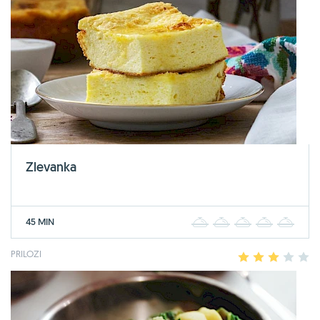
Zlevanka
45 MIN
1
2
3
4
5
PRILOZI
1
2
3
4
5