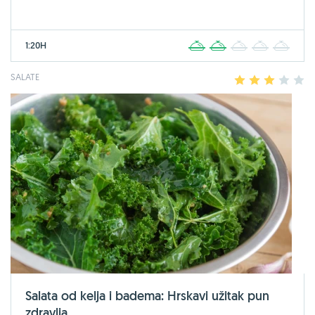
1:20H
1
2
3
4
5
SALATE
1
2
3
4
5
Salata od kelja i badema: Hrskavi užitak pun
zdravlja