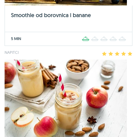
Smoothie od borovnica i banane
5 MIN
1
2
3
4
5
NAPITCI
1
2
3
4
5