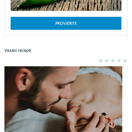
PROVJERITE
Vezani recepti
1
2
3
4
5