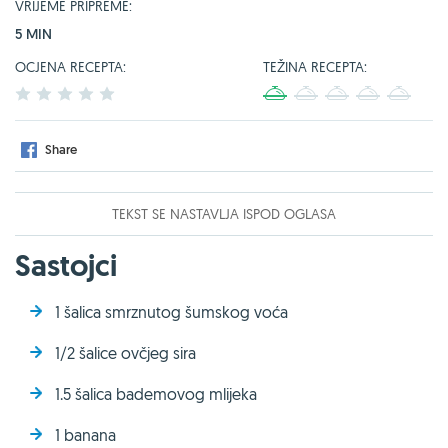
VRIJEME PRIPREME:
5 MIN
OCJENA RECEPTA:
TEŽINA RECEPTA:
1
2
3
4
5
1
2
3
4
5
Share
TEKST SE NASTAVLJA ISPOD OGLASA
Sastojci
1 šalica smrznutog šumskog voća
1/2 šalice ovčjeg sira
1.5 šalica bademovog mlijeka
1 banana