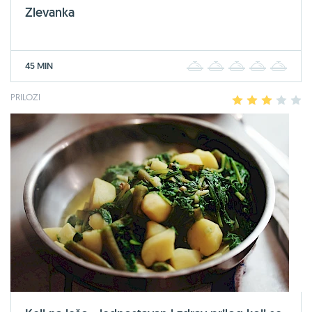
Zlevanka
45 MIN
1
2
3
4
5
PRILOZI
1
2
3
4
5