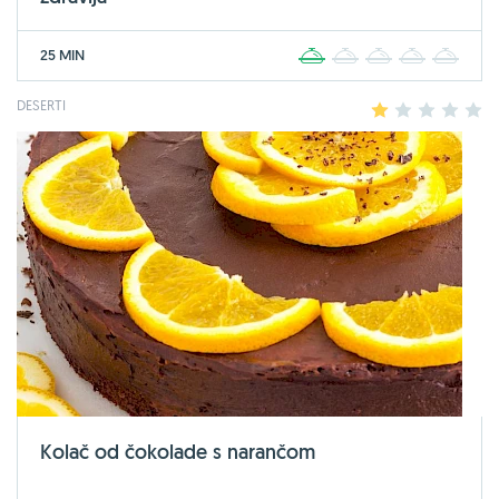
25 MIN
1
2
3
4
5
DESERTI
1
2
3
4
5
Kolač od čokolade s narančom