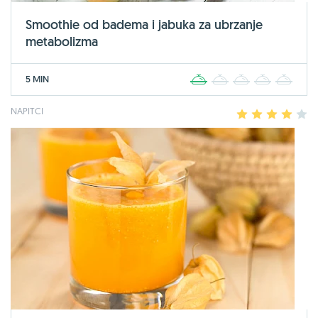
Smoothie od badema i jabuka za ubrzanje
metabolizma
5 MIN
1
2
3
4
5
NAPITCI
1
2
3
4
5