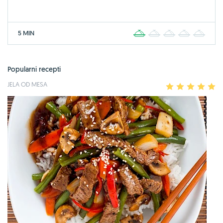
5 MIN
1
2
3
4
5
Popularni recepti
JELA OD MESA
1
2
3
4
5