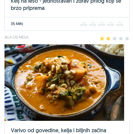
Kelj na lešo - jednostavan i zdrav prilog koji se
brzo priprema
35 MIN
1
2
3
4
5
JELA OD MESA
1
2
3
4
5
Varivo od govedine, kelja i biljnih začina