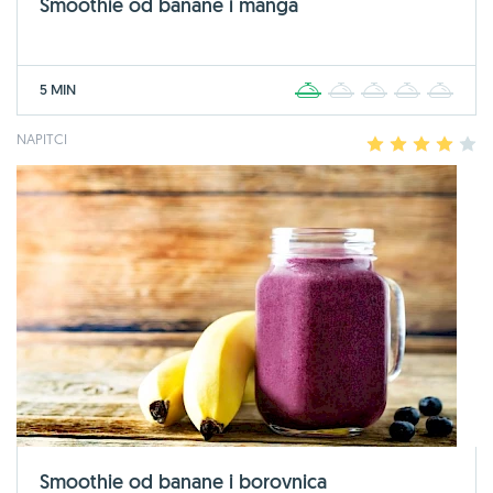
Smoothie od banane i manga
5 MIN
1
2
3
4
5
NAPITCI
1
2
3
4
5
Smoothie od banane i borovnica