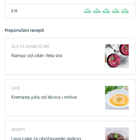
2 H
1
2
3
4
5
Preporučeni recepti
JELA ZA DIJABETIČARE
Namaz od cikle i feta sira
JUHE
Kremasta juha od tikvica i mrkve
DESERTI
Lava cake za obožavatelje slatkog