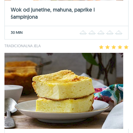
Wok od junetine, mahuna, paprike i
šampinjona
30 MIN
1
2
3
4
5
TRADICIONALNA JELA
1
2
3
4
5