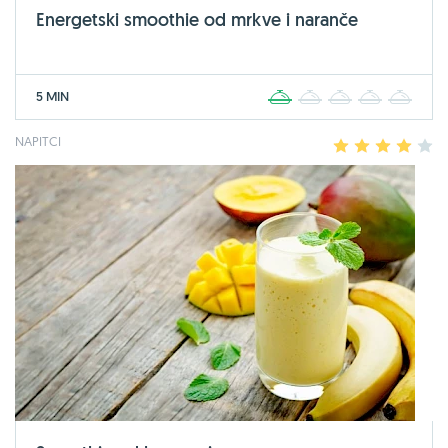
Energetski smoothie od mrkve i naranče
5 MIN
1
2
3
4
5
NAPITCI
1
2
3
4
5