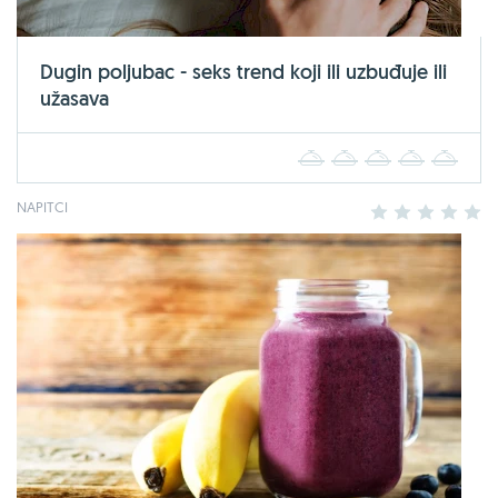
Dugin poljubac - seks trend koji ili uzbuđuje ili
užasava
1
2
3
4
5
NAPITCI
1
2
3
4
5