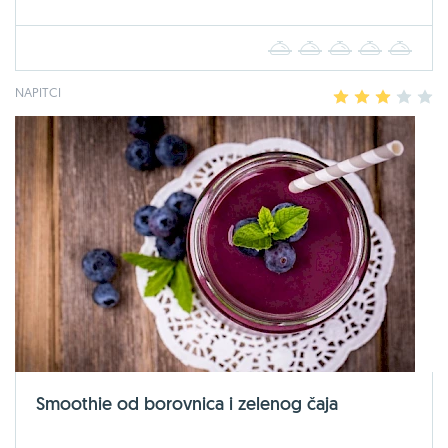
1
2
3
4
5
NAPITCI
1
2
3
4
5
Smoothie od borovnica i zelenog čaja