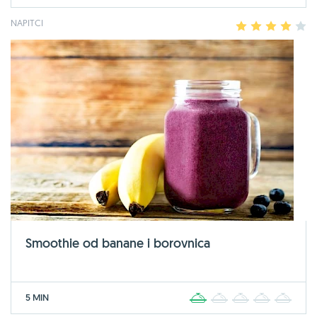
NAPITCI
1
2
3
4
5
Smoothie od banane i borovnica
5 MIN
1
2
3
4
5