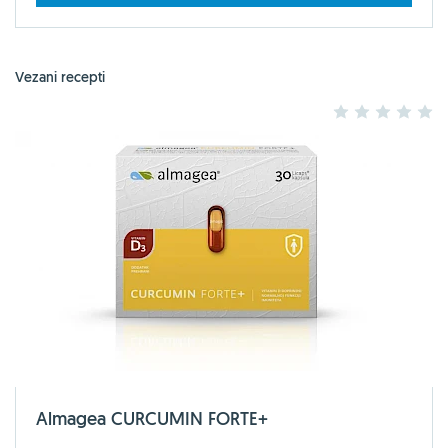
Vezani recepti
1
2
3
4
5
Almagea CURCUMIN FORTE+