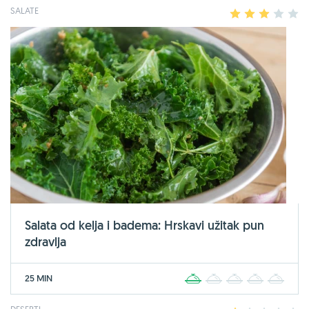
SALATE
1
2
3
4
5
Salata od kelja i badema: Hrskavi užitak pun
zdravlja
25 MIN
1
2
3
4
5
DESERTI