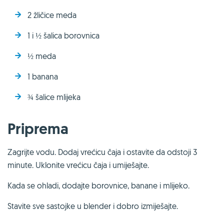
2 žličice meda
1 i ½ šalica borovnica
½ meda
1 banana
¾ šalice mlijeka
Priprema
Zagrijte vodu. Dodaj vrećicu čaja i ostavite da odstoji 3
minute. Uklonite vrećicu čaja i umiješajte.
Kada se ohladi, dodajte borovnice, banane i mlijeko.
Stavite sve sastojke u blender i dobro izmiješajte.