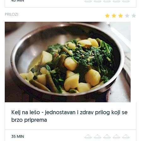
45 MIN
1
2
3
4
5
PRILOZI
1
2
3
4
5
Kelj na lešo - jednostavan i zdrav prilog koji se
brzo priprema
35 MIN
1
2
3
4
5