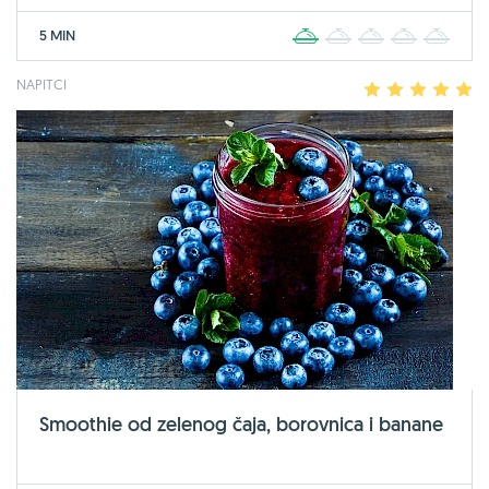
5 MIN
1
2
3
4
5
NAPITCI
1
2
3
4
5
Smoothie od zelenog čaja, borovnica i banane