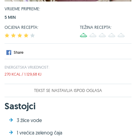
VRIJEME PRIPREME:
5 MIN
OCJENA RECEPTA:
TEŽINA RECEPTA:
1
2
3
4
5
1
2
3
4
5
Share
ENERGETSKA VRIJEDNOST:
270 KCAL / 1.129,68 KJ
TEKST SE NASTAVLJA ISPOD OGLASA
Sastojci
3 žlice vode
1 vrećica zelenog čaja