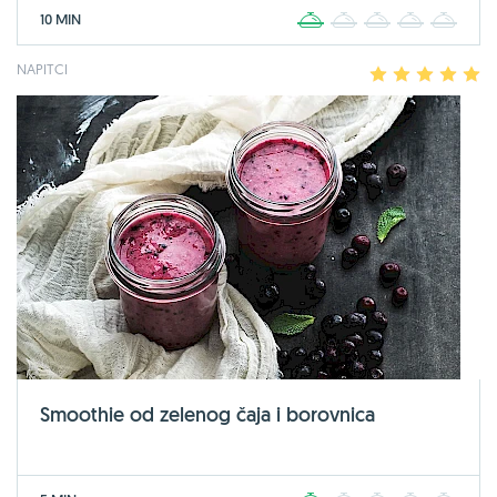
10 MIN
1
2
3
4
5
NAPITCI
1
2
3
4
5
Smoothie od zelenog čaja i borovnica