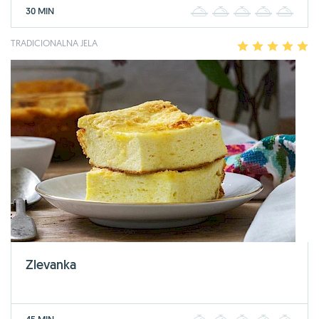
30 MIN
1
2
3
4
5
TRADICIONALNA JELA
1
2
3
4
5
Zlevanka