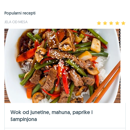
Popularni recepti
JELA OD MESA
1
2
3
4
5
Wok od junetine, mahuna, paprike i
šampinjona