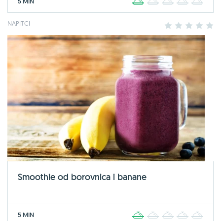
5 MIN
1
2
3
4
5
NAPITCI
1
2
3
4
5
Smoothie od borovnica i banane
5 MIN
1
2
3
4
5