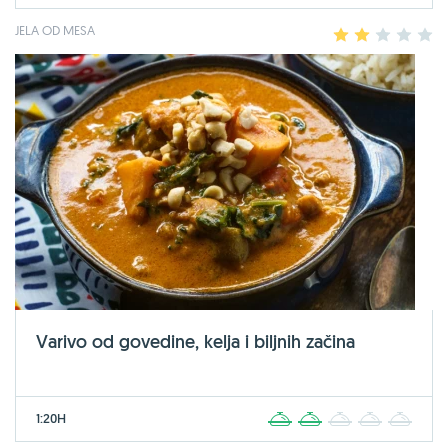
JELA OD MESA
1
2
3
4
5
Varivo od govedine, kelja i biljnih začina
1:20H
1
2
3
4
5