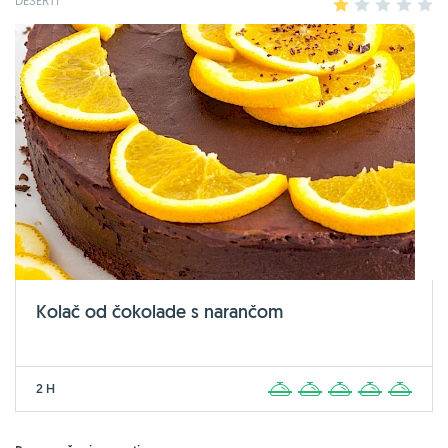
1
2
3
4
5
Kolač od čokolade s narančom
2 H
1
2
3
4
5