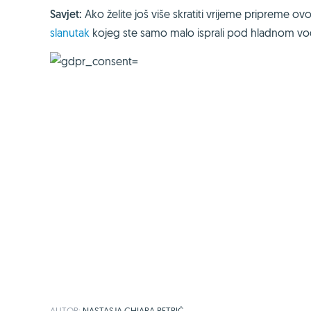
Savjet:
Ako želite još više skratiti vrijeme pripreme o
slanutak
kojeg ste samo malo isprali pod hladnom v
AUTOR:
NASTASJA CHIARA PETRIĆ