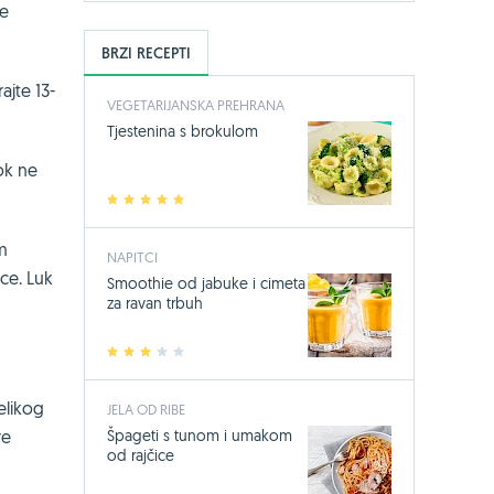
te
BRZI RECEPTI
ajte 13-
VEGETARIJANSKA PREHRANA
Tjestenina s brokulom
dok ne
1
2
3
4
5
im
NAPITCI
ce. Luk
Smoothie od jabuke i cimeta
za ravan trbuh
1
2
3
4
5
elikog
JELA OD RIBE
Špageti s tunom i umakom
ve
od rajčice