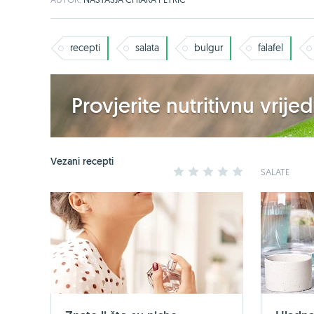
recepti
salata
bulgur
falafel
Provjerite nutritivnu vrij
Vezani recepti
1
2
3
4
5
SALATE