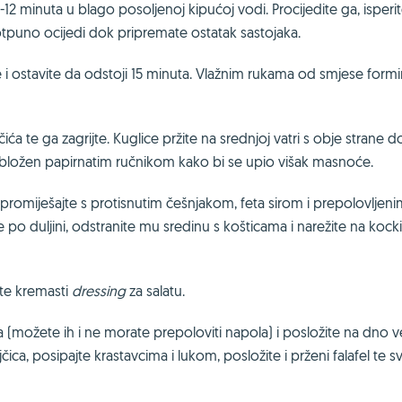
-12 minuta u blago posoljenoj kipućoj vodi. Procijedite ga, isperi
tpuno ocijedi dok pripremate ostatak sastojaka.
 i ostavite da odstoji 15 minuta. Vlažnim rukama od smjese formir
ća te ga zagrijte. Kuglice pržite na srednjoj vatri s obje strane 
 obložen papirnatim ručnikom kako bi se upio višak masnoće.
te promiješajte s protisnutim češnjakom, feta sirom i prepolovljen
 po duljini, odstranite mu sredinu s košticama i narežite na kocki
te kremasti
dressing
za salatu.
 (možete ih i ne morate prepoloviti napola) i posložite na dno v
ca, posipajte krastavcima i lukom, posložite i prženi falafel te s