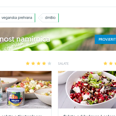
veganska prehrana
dmBio
ednost namirnica
PROVJERIT
1
2
3
4
5
SALATE
1
2