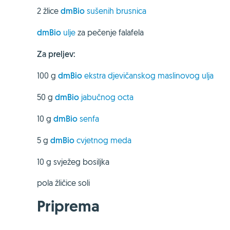
2 žlice
dmBio
sušenih brusnica
dmBio
ulje
za pečenje falafela
Za preljev:
100 g
dmBio
ekstra djevičanskog maslinovog ulja
50 g
dmBio
jabučnog octa
10 g
dmBio
senfa
5 g
dmBio
cvjetnog meda
10 g svježeg bosiljka
pola žličice soli
Priprema