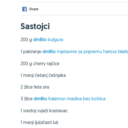
Share
Sastojci
200 g
dmBio
bulgura
1 pakiranje
dmBio
mješavine za pripremu harissa falafe
200 g cherry rajčice
1 manji češanj češnjaka
2 žlice feta sira
3 žlice
dmBio
Kalamon maslina bez koštica
1 srednji svježi krastavac
1 manji ljubičasti luk