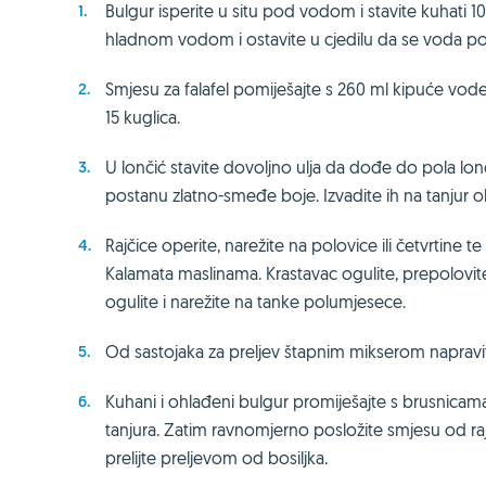
Bulgur isperite u situ pod vodom i stavite kuhati 10
hladnom vodom i ostavite u cjedilu da se voda po
Smjesu za falafel pomiješajte s 260 ml kipuće vode
15 kuglica.
U lončić stavite dovoljno ulja da dođe do pola lonči
postanu zlatno-smeđe boje. Izvadite ih na tanjur
Rajčice operite, narežite na polovice ili četvrtine 
Kalamata maslinama. Krastavac ogulite, prepolovite
ogulite i narežite na tanke polumjesece.
Od sastojaka za preljev štapnim mikserom napravi
Kuhani i ohlađeni bulgur promiješajte s brusnicama
tanjura. Zatim ravnomjerno posložite smjesu od rajči
prelijte preljevom od bosiljka.