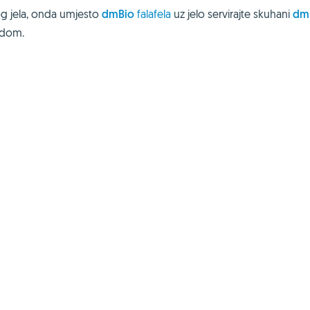
vog jela, onda umjesto
dmBio
falafela
uz jelo servirajte skuhani
dm
odom.