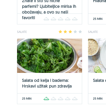
Znate li što su niche
Hladna
parfemi? Ljubiteljice mirisa ih
obožavaju, a ovo su naši
favoriti
25 MIN
1
2
3
4
5
SALATE
1
2
3
4
5
SALATE
Salata od kelja i badema:
Salata 
Hrskavi užitak pun zdravlja
25 MIN
25 MIN
1
2
3
4
5