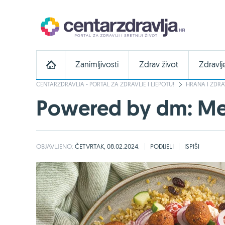
Zanimljivosti
Zdrav život
Zdravlj
CENTARZDRAVLJA - PORTAL ZA ZDRAVLJE I LJEPOTU!
HRANA I ZDRA
Powered by dm: Medi
OBJAVLJENO:
ČETVRTAK, 08.02.2024.
PODIJELI
ISPIŠI