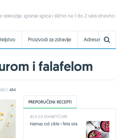
televizije, igranje igrica i slično na 1 do 2 sata dnevno.
teljstvo
Proizvodi za zdravlje
Adresar
urom i falafelom
IJEČI:
484
PREPORUČENI RECEPTI
JELA ZA DIJABETIČARE
Namaz od cikle i feta sira