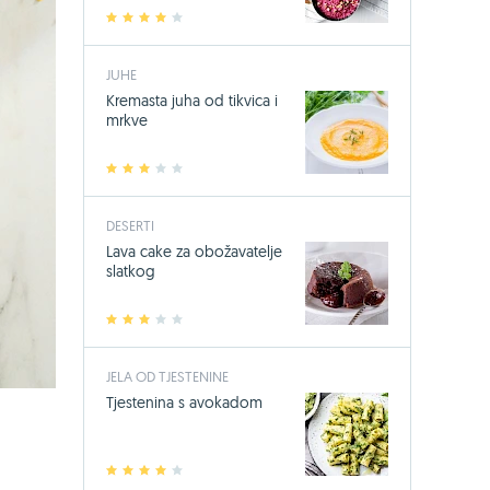
1
2
3
4
5
JUHE
Kremasta juha od tikvica i
mrkve
1
2
3
4
5
DESERTI
Lava cake za obožavatelje
slatkog
1
2
3
4
5
JELA OD TJESTENINE
Tjestenina s avokadom
1
2
3
4
5