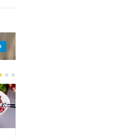
E
3
4
5