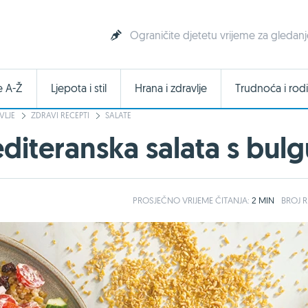
Ograničite djetetu vrijeme za gledanje 
e A-Ž
Ljepota i stil
Hrana i zdravlje
Trudnoća i rodi
VLJE
ZDRAVI RECEPTI
SALATE
teranska salata s bulg
PROSJEČNO
VRIJEME ČITANJA:
2 MIN
BROJ R