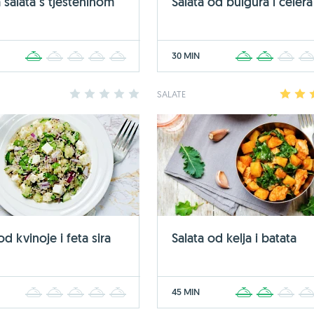
 salata s tjesteninom
Salata od bulgura i celera
30 MIN
1
2
3
4
5
1
2
3
1
2
3
4
5
SALATE
1
2
od kvinoje i feta sira
Salata od kelja i batata
45 MIN
1
2
3
4
5
1
2
3