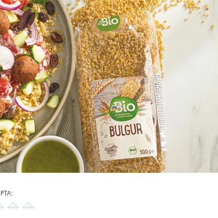
PTA:
3
4
5