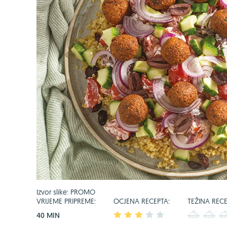
Izvor slike: PROMO
VRIJEME PRIPREME:
OCJENA RECEPTA:
TEŽINA RECE
40 MIN
1
2
3
4
5
1
2