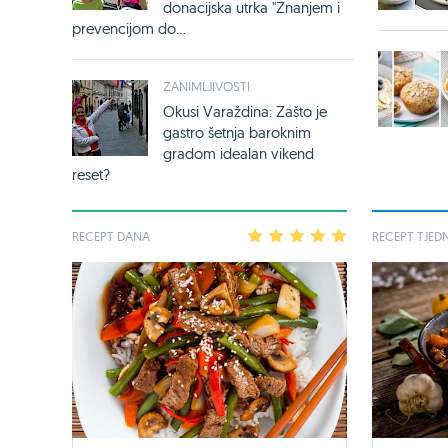
donacijska utrka "Znanjem i
prevencijom do...
ZANIMLJIVOSTI
Okusi Varaždina: Zašto je
gastro šetnja baroknim
gradom idealan vikend
reset?
RECEPT DANA
1
2
3
4
5
RECEPT TJED