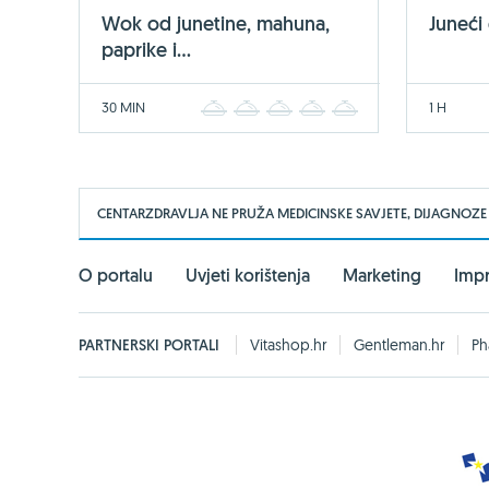
Wok od junetine, mahuna,
Juneći
paprike i...
30 MIN
1 H
1
2
3
4
5
CENTARZDRAVLJA NE PRUŽA MEDICINSKE SAVJETE, DIJAGNOZE
O portalu
Uvjeti korištenja
Marketing
Imp
PARTNERSKI PORTALI
Vitashop.hr
Gentleman.hr
Ph