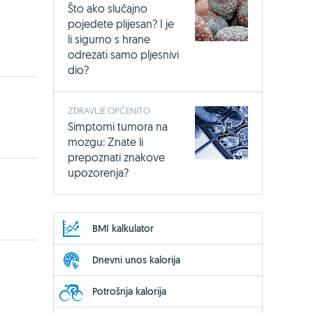
Što ako slučajno
pojedete plijesan? I je
li sigurno s hrane
odrezati samo pljesnivi
dio?
ZDRAVLJE OPĆENITO
Simptomi tumora na
mozgu: Znate li
prepoznati znakove
upozorenja?
BMI kalkulator
Dnevni unos kalorija
Potrošnja kalorija