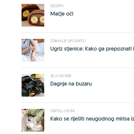
DESERTI
Mačje oči
ZDRAVLJE OPĆENITO
Ugriz stjenice: Kako ga prepoznati i
JELA OD RIBE
Dagnje na buzaru
OBITELJ I DOM
Kako se riješiti neugodnog mirisa 