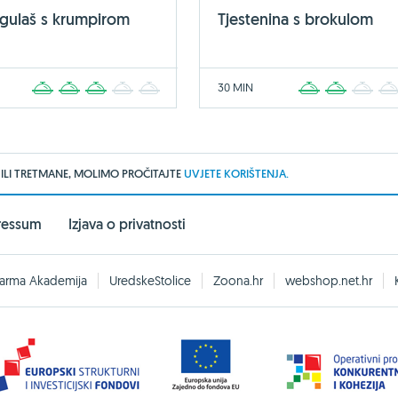
 gulaš s krumpirom
Tjestenina s brokulom
30 MIN
1
2
3
4
5
1
2
3
 ILI TRETMANE, MOLIMO PROČITAJTE
UVJETE KORIŠTENJA.
ressum
Izjava o privatnosti
arma Akademija
UredskeStolice
Zoona.hr
webshop.net.hr