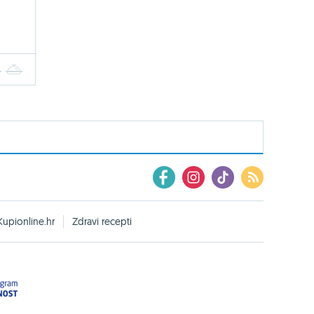
4
5
Kupionline.hr
Zdravi recepti