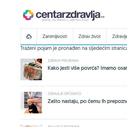
Zanimljivosti
Zdrav život
Zdravlj
Traženi pojam
je pronađen na sljedećim strani
ZDRAVA PREHRANA
Kako jesti više povrća? Imamo osa
ZDRAVLJE OPĆENITO
Zašto nastaju, po čemu ih prepozna
JELA OD TJESTENINE