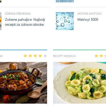
ZDRAVA PREHRANA
AKTIVNI SASTOJCI
Zobene pahuljice: Najbolji
Matrixyl 3000
recepti za zdrave obroke
NA
1
2
3
4
5
RECEPT MJESECA
1
2