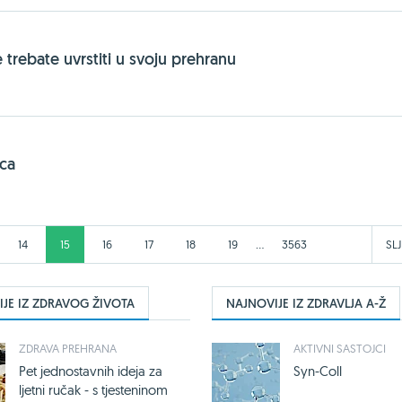
e trebate uvrstiti u svoju prehranu
ica
...
14
15
16
17
18
19
3563
SL
JE IZ ZDRAVOG ŽIVOTA
NAJNOVIJE IZ ZDRAVLJA A-Ž
ZDRAVA PREHRANA
AKTIVNI SASTOJCI
Pet jednostavnih ideja za
Syn-Coll
ljetni ručak - s tjesteninom