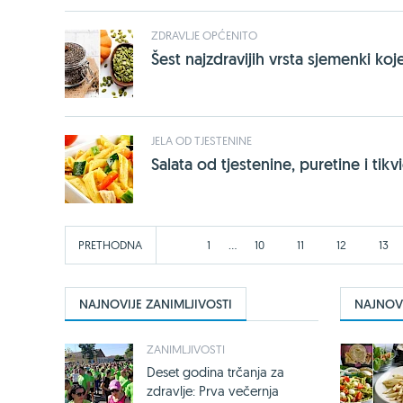
ZDRAVLJE OPĆENITO
Šest najzdravijih vrsta sjemenki koj
JELA OD TJESTENINE
Salata od tjestenine, puretine i tikv
...
PRETHODNA
1
10
11
12
13
NAJNOVIJE ZANIMLJIVOSTI
NAJNOVI
ZANIMLJIVOSTI
Deset godina trčanja za
zdravlje: Prva večernja