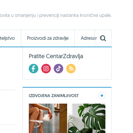
ovita u smanjenju i prevenciji nastanka kronične upale.
teljstvo
Proizvodi za zdravlje
Adresar
Pratite CentarZdravlja
IZDVOJENA ZANIMLJIVOST