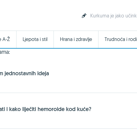
Kurkuma je jako učink
e A-Ž
Ljepota i stil
Hrana i zdravlje
Trudnoća i rodi
cama:
m jednostavnih ideja
ti i kako liječiti hemoroide kod kuće?