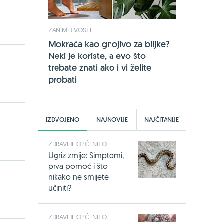
ZANIMLJIVOSTI
Mokraća kao gnojivo za biljke?
Neki je koriste, a evo što
trebate znati ako i vi želite
probati
IZDVOJENO
NAJNOVIJE
NAJČITANIJE
ZDRAVLJE OPĆENITO
Ugriz zmije: Simptomi,
prva pomoć i što
nikako ne smijete
učiniti?
ZDRAVLJE OPĆENITO