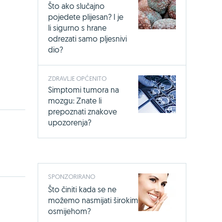
Što ako slučajno
pojedete plijesan? I je
li sigurno s hrane
odrezati samo pljesnivi
dio?
ZDRAVLJE OPĆENITO
Simptomi tumora na
mozgu: Znate li
prepoznati znakove
upozorenja?
SPONZORIRANO
Što činiti kada se ne
možemo nasmijati širokim
osmijehom?