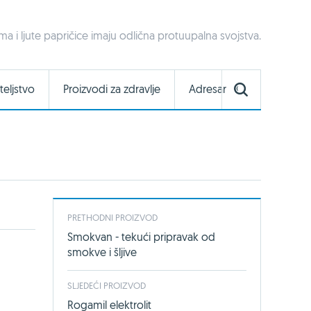
a i ljute papričice imaju odlična protuupalna svojstva.
teljstvo
Proizvodi za zdravlje
Adresar
PRETHODNI PROIZVOD
Smokvan - tekući pripravak od
smokve i šljive
SLJEDEĆI PROIZVOD
Rogamil elektrolit