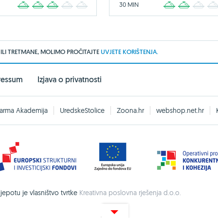
30 MIN
1
2
3
4
5
1
2
3
 ILI TRETMANE, MOLIMO PROČITAJTE
UVJETE KORIŠTENJA.
ressum
Izjava o privatnosti
arma Akademija
UredskeStolice
Zoona.hr
webshop.net.hr
 ljepotu je vlasništvo tvrtke
Kreativna poslovna rješenja d.o.o.