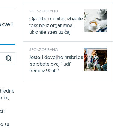
SPONZORIRANO
Ojačajte imunitet, izbacite
kve i
toksine iz organizma i
uklonite stres uz čaj
SPONZORIRANO
Jeste li dovoljno hrabri da
isprobate ovaj ''ludi''
trend iz 90-ih?
d jedne
mini,
i i
to su