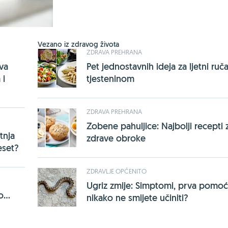
Vezano iz zdravog života
ZDRAVA PREHRANA
rva
Pet jednostavnih ideja za ljetni ruča
 i
tjesteninom
ZDRAVA PREHRANA
Zobene pahuljice: Najbolji recepti 
tnja
zdrave obroke
eset?
ZDRAVLJE OPĆENITO
Ugriz zmije: Simptomi, prva pomoć 
...
nikako ne smijete učiniti?