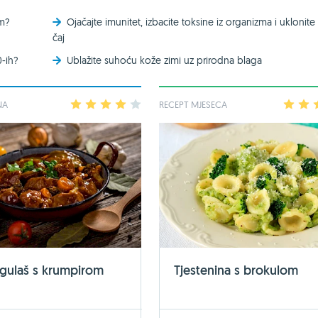
om?
Ojačajte imunitet, izbacite toksine iz organizma i uklonite 
čaj
0-ih?
Ublažite suhoću kože zimi uz prirodna blaga
NA
1
2
3
4
5
RECEPT MJESECA
1
2
 gulaš s krumpirom
Tjestenina s brokulom