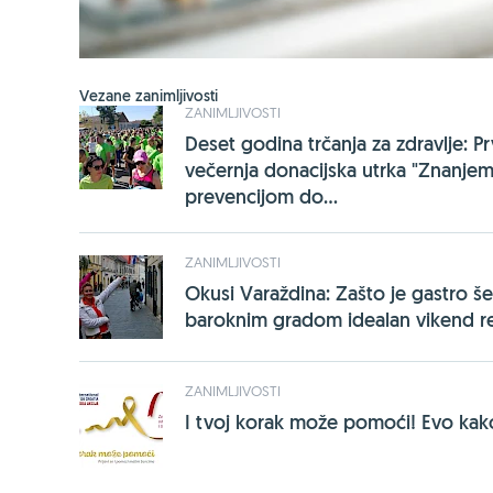
Vezane zanimljivosti
ZANIMLJIVOSTI
Deset godina trčanja za zdravlje: P
večernja donacijska utrka "Znanjem
prevencijom do...
ZANIMLJIVOSTI
Okusi Varaždina: Zašto je gastro še
baroknim gradom idealan vikend r
ZANIMLJIVOSTI
I tvoj korak može pomoći! Evo kako