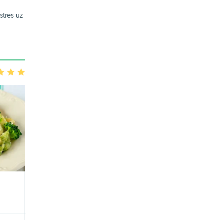
stres uz
3
4
5