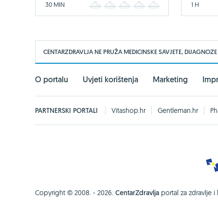
30 MIN
1 H
1
2
3
4
5
CENTARZDRAVLJA NE PRUŽA MEDICINSKE SAVJETE, DIJAGNOZE
O portalu
Uvjeti korištenja
Marketing
Imp
PARTNERSKI PORTALI
Vitashop.hr
Gentleman.hr
Ph
Copyright © 2008. - 2026.
CentarZdravlja
portal za zdravlje i