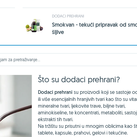
DODACI PREHRANI
Smokvan - tekući pripravak od smo
šljive
Što su dodaci prehrani?
Dodaci prehrani
su proizvodi koji se sastoje o
ili više esencijalnih hranjivih tvari kao što su vita
mineralne tvari, ljekovite trave, biljne tvari,
aminokiseline, te koncentrati, metaboliti, sastojc
ekstrakti tih tvari.
Na tržištu su prisutni u mnogim oblicima kao š
tablete, kapsule, prahovi, gelovi i tekućine.