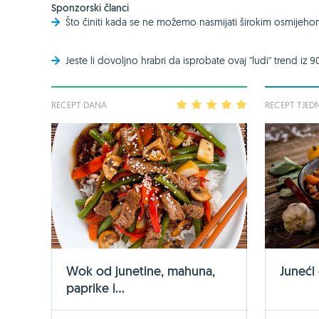
Sponzorski članci
Što činiti kada se ne možemo nasmijati širokim osmijeh
Jeste li dovoljno hrabri da isprobate ovaj ''ludi'' trend iz 9
RECEPT DANA
1
2
3
4
5
RECEPT TJED
Wok od junetine, mahuna,
Juneći
paprike i...