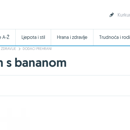
Kurkum
e A-Ž
Ljepota i stil
Hrana i zdravlje
Trudnoća i rodi
 ZDRAVLJE
DODACI PREHRANI
ah s bananom