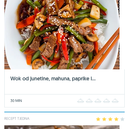
Wok od junetine, mahuna, paprike i...
30 MIN
1
2
3
4
5
RECEPT TJEDNA
1
2
3
4
5