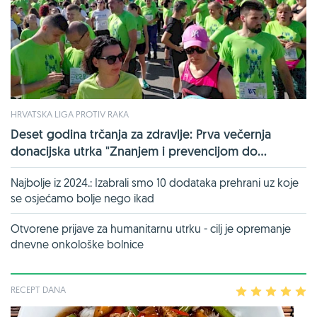
HRVATSKA LIGA PROTIV RAKA
Deset godina trčanja za zdravlje: Prva večernja
donacijska utrka "Znanjem i prevencijom do...
Najbolje iz 2024.: Izabrali smo 10 dodataka prehrani uz koje
se osjećamo bolje nego ikad
Otvorene prijave za humanitarnu utrku - cilj je opremanje
dnevne onkološke bolnice
RECEPT DANA
1
2
3
4
5