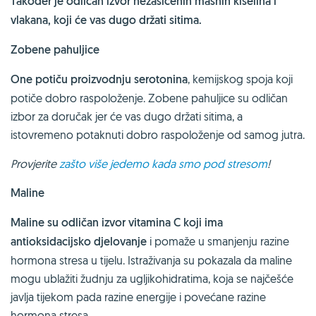
Također je odličan izvor nezasićenih masnih kiselina i
vlakana, koji će vas dugo držati sitima.
Zobene pahuljice
One potiču proizvodnju serotonina
, kemijskog spoja koji
potiče dobro raspoloženje. Zobene pahuljice su odličan
izbor za doručak jer će vas dugo držati sitima, a
istovremeno potaknuti dobro raspoloženje od samog jutra.
Provjerite
zašto više jedemo kada smo pod stresom
!
Maline
Maline su odličan izvor vitamina C koji ima
antioksidacijsko djelovanje
i pomaže u smanjenju razine
hormona stresa u tijelu. Istraživanja su pokazala da maline
mogu ublažiti žudnju za ugljikohidratima, koja se najčešće
javlja tijekom pada razine energije i povećane razine
hormona stresa.