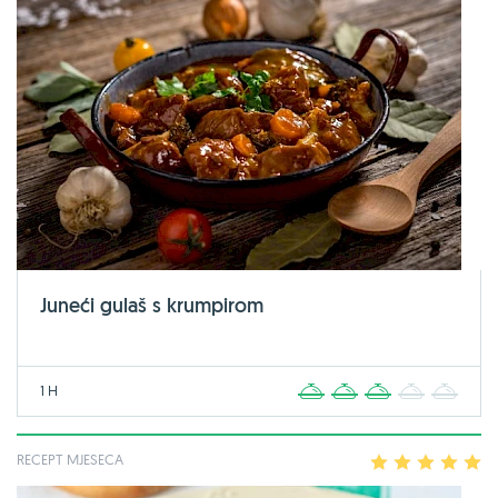
Juneći gulaš s krumpirom
1 H
1
2
3
4
5
RECEPT MJESECA
1
2
3
4
5