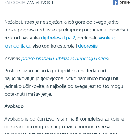
Share
KATEGORIJA:
ZANIMLJIVOSTI
Nažalost, stres je neizbježan, a još gore od svega je što
može pogoršati zdravlje cjelokupnog organizma i
povećati
rizik od nastanka
dijabetesa tipa 2
, pretilosti,
visokog
krvnog tlaka
, visokog kolesterola i
depresije
.
Ananas
potiče probavu, ublažava depresiju i stres
!
Postoje razni načini da pobijedite stres. Jedan od
najučinkovitijih je tjelovježba. Neke namirnice mogu biti
jednako učinkovite, a najbolje od svega jest to što mogu
potaknuti i mršavljenje.
Avokado
Avokado je odličan izvor vitamina B kompleksa, za koje je
dokazano da mogu smanjiti razinu hormona stresa.