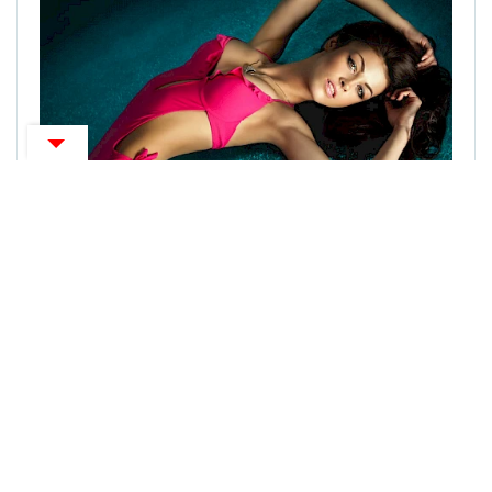
ZANIMLJIVOSTI
Isprobajte prirodno rješenje protiv strija
CENTARZDRAVLJA NE PRUŽA MEDICINSKE SAVJETE,
DIJAGNOZE ILI TRETMANE, MOLIMO PROČITAJTE
UVJETE
KORIŠTENJA.
O portalu