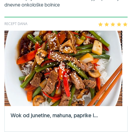
dnevne onkološke bolnice
RECEPT DANA
1
2
3
4
5
Wok od junetine, mahuna, paprike i...