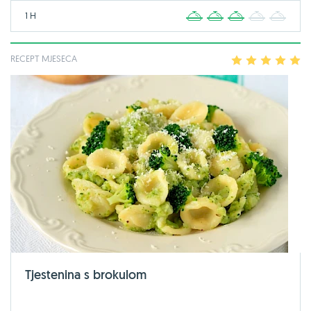
1 H
1
2
3
4
5
RECEPT MJESECA
1
2
3
4
5
Tjestenina s brokulom