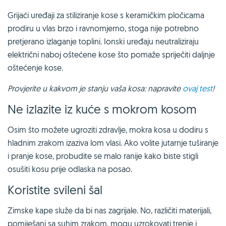
Grijaći uređaji za stiliziranje kose s keramičkim pločicama
prodiru u vlas brzo i ravnomjerno, stoga nije potrebno
pretjerano izlaganje toplini. Ionski uređaju neutraliziraju
električni naboj oštećene kose što pomaže spriječiti daljnje
oštećenje kose.
Provjerite u kakvom je stanju vaša kosa: napravite
ovaj test
!
Ne izlazite iz kuće s mokrom kosom
Osim što možete ugroziti zdravlje, mokra kosa u dodiru s
hladnim zrakom izaziva lom vlasi. Ako volite jutarnje tuširanje
i pranje kose, probudite se malo ranije kako biste stigli
osušiti kosu prije odlaska na posao.
Koristite svileni šal
Zimske kape služe da bi nas zagrijale. No, različiti materijali,
pomiješani sa suhim zrakom, mogu uzrokovati trenje i