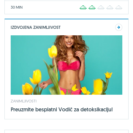
30 MIN
1
2
3
4
5
IZDVOJENA ZANIMLJIVOST
ZANIMLJIVOSTI
Preuzmite besplatni Vodič za detoksikaciju!