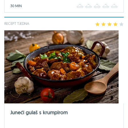
30 MIN
1
2
3
4
5
RECEPT TJEDNA
1
2
3
4
5
Juneći gulaš s krumpirom