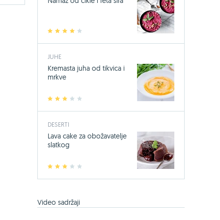
Namaz od cikle i feta sira
1
2
3
4
5
JUHE
Kremasta juha od tikvica i
mrkve
1
2
3
4
5
DESERTI
Lava cake za obožavatelje
slatkog
1
2
3
4
5
Video sadržaji