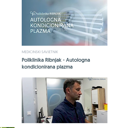
-24%
MEDICINSKI SAVJETNIK
Bio-Kult, 60
Poliklinika Ribnjak - Autologna
17,49 €
23
kondicionirana plazma
Jedini sa 14 s
mikroorgani
KUPI OVDJE