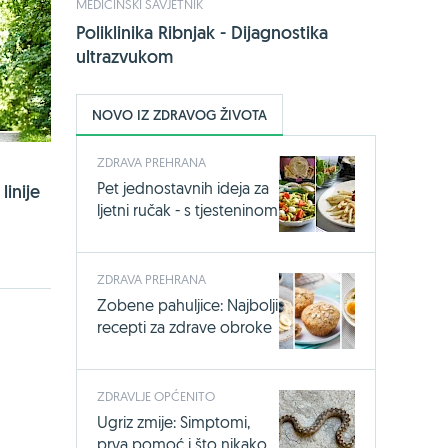
MEDICINSKI SAVJETNIK
Poliklinika Ribnjak - Dijagnostika
ultrazvukom
NOVO IZ ZDRAVOG ŽIVOTA
ZDRAVA PREHRANA
Pet jednostavnih ideja za
inije
ljetni ručak - s tjesteninom
ZDRAVA PREHRANA
Zobene pahuljice: Najbolji
recepti za zdrave obroke
ZDRAVLJE OPĆENITO
Ugriz zmije: Simptomi,
prva pomoć i što nikako