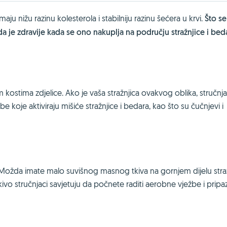
aju nižu razinu kolesterola i stabilniju razinu šećera u krvi.
Što se
da je zdravije kada se ono nakuplja na području stražnjice i bed
m kostima zdjelice. Ako je vaša stražnjica ovakvog oblika, stručnja
e koje aktiviraju mišiće stražnjice i bedara, kao što su čučnjevi i
 Možda imate malo suvišnog masnog tkiva na gornjem dijelu stražn
ivo stručnjaci savjetuju da počnete raditi aerobne vježbe i pripaz