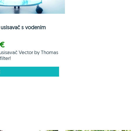
usisavač s vodenim
 €
usisavač Vector by Thomas
ilter!
E