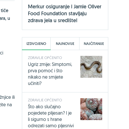
Merkur osiguranje i Jamie Oliver
 tiče
Food Foundation stavljaju
ara, u
zdrava jela u središte!
IZDVOJENO
NAJNOVIJE
NAJČITANIJE
ci
ZDRAVLJE OPĆENITO
Ugriz zmije: Simptomi,
prva pomoć i što
nikako ne smijete
učiniti?
jice ili
ZDRAVLJE OPĆENITO
ite na
Što ako slučajno
pojedete plijesan? I je
li sigurno s hrane
odrezati samo pljesnivi