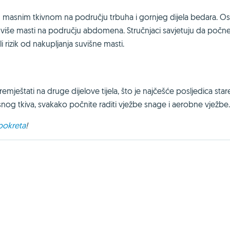
m masnim tkivnom na području trbuha i gornjeg dijela bedara. O
više masti na području abdomena. Stručnjaci savjetuju da počn
i rizik od nakupljanja suvišne masti.
ještati na druge dijelove tijela, što je najčešće posljedica stare
asnog tkiva, svakako počnite raditi vježbe snage i aerobne vježbe.
 pokreta
!