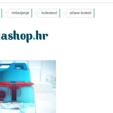
mršavljenje
kolesterol
srčane bolesti