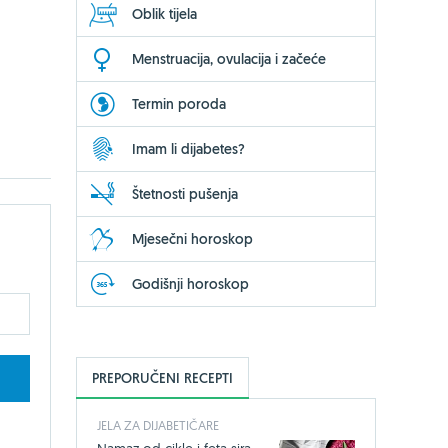
Oblik tijela
Menstruacija, ovulacija i začeće
Termin poroda
Imam li dijabetes?
Štetnosti pušenja
Mjesečni horoskop
Godišnji horoskop
PREPORUČENI RECEPTI
JELA ZA DIJABETIČARE