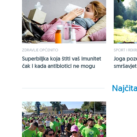
ZDRAVLJE OPĆENITO
SPORT I REKR
Superbiljka koja štiti vaš imunitet
Joga poze
čak i kada antibiotici ne mogu
smršavjeti
Najčita