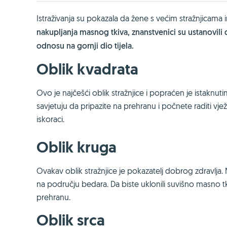
Istraživanja su pokazala da žene s većim stražnjicama im
nakupljanja masnog tkiva, znanstvenici su ustanovili 
odnosu na gornji dio tijela.
Oblik kvadrata
Ovo je najčešći oblik stražnjice i popraćen je istaknuti
savjetuju da pripazite na prehranu i počnete raditi vježb
iskoraci.
Oblik kruga
Ovakav oblik stražnjice je pokazatelj dobrog zdravlja.
na području bedara. Da biste uklonili suvišno masno tk
prehranu.
Oblik srca