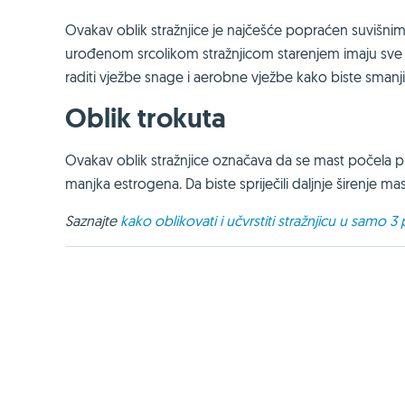
Ovakav oblik stražnjice je najčešće popraćen suvišni
urođenom srcolikom stražnjicom starenjem imaju sve 
raditi vježbe snage i aerobne vježbe kako biste smanjil
Oblik trokuta
Ovakav oblik stražnjice označava da se mast počela prem
manjka estrogena. Da biste spriječili daljnje širenje m
Saznajte
kako oblikovati i učvrstiti stražnjicu u samo 3