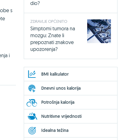
dio?
sobe s
ete
ZDRAVLJE OPĆENITO
Simptomi tumora na
mozgu: Znate li
prepoznati znakove
upozorenja?
nja i
BMI kalkulator
Dnevni unos kalorija
Potrošnja kalorija
Nutritivne vrijednosti
Idealna težina