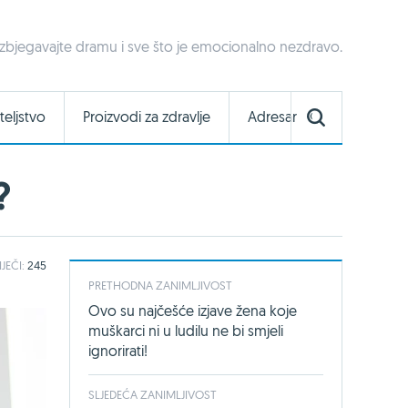
Izbjegavajte dramu i sve što je emocionalno nezdravo.
teljstvo
Proizvodi za zdravlje
Adresar
?
IJEČI:
245
PRETHODNA ZANIMLJIVOST
Ovo su najčešće izjave žena koje
muškarci ni u ludilu ne bi smjeli
ignorirati!
SLJEDEĆA ZANIMLJIVOST