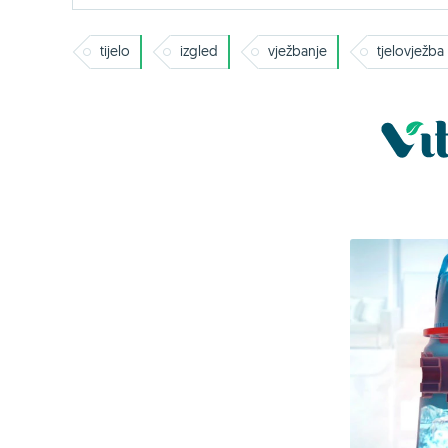
tijelo
izgled
vježbanje
tjelovježba