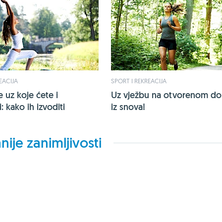
EACIJA
SPORT I REKREACIJA
 uz koje ćete i
Uz vježbu na otvorenom do l
: kako ih izvoditi
iz snova!
nije zanimljivosti