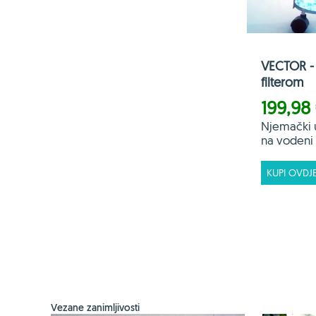
VECTOR - 
filterom
199,98
Njemački 
na vodeni f
KUPI OVDJ
Vezane zanimljivosti