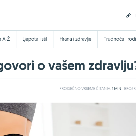
e A-Ž
Ljepota i stil
Hrana i zdravlje
Trudnoća i rodi
I
 govori o vašem zdravlju
PROSJEČNO
VRIJEME ČITANJA:
1 MIN
BROJ R