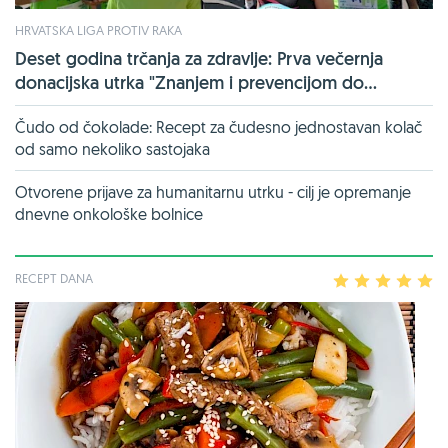
HRVATSKA LIGA PROTIV RAKA
Deset godina trčanja za zdravlje: Prva večernja
donacijska utrka "Znanjem i prevencijom do...
Čudo od čokolade: Recept za čudesno jednostavan kolač
od samo nekoliko sastojaka
Otvorene prijave za humanitarnu utrku - cilj je opremanje
dnevne onkološke bolnice
RECEPT DANA
1
2
3
4
5