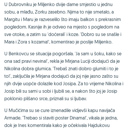
U Dubrovniku je Miljenko dvije dame smjestio u jednu
sobu, a mlađu, Zorku zasebno. Njima to nije smetalo, a
Margitu i Maru je razveselilo što imaju balkon s prekrasnim
pogledom. Kasnije ih je odveo na mjesto s pogledom na
sve otoke, a zatim su 'doćerali' i koze. 'Dobro su se snašle i
Mara i Zora s kozama!', komentirao je poslije Miljenko.
U Benkovcu se situacija pogoršala. 'Ja sam u šoku, kako se
ona sad pravi nevina!', rekla je Mirjana Luciji dodajući da je
Nikolina dobra glumica. 'Trebaš znati dobro glumiti i to je
to!', zaključila je Mirjana dodajući da joj nije jasno zašto su
njih dvije uopće dolazile kod Josipa. Za to vrijeme Nikolina i
Josip bili su sami u sobi i ljubili se, a nakon što joj je Josip
poklonio plišano srce, priznali su si ljubav.
U Mučićima su se cure iznenadile vidjevši kapu navijača
Armade. 'Trebao si staviti poster Dinama!', vikala je jedna,
dok je Ines komentirala kako je očekivala Hajdukovu