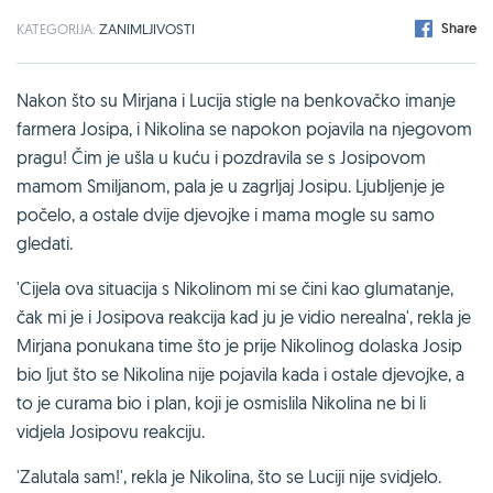
Share
KATEGORIJA:
ZANIMLJIVOSTI
Nakon što su Mirjana i Lucija stigle na benkovačko imanje
farmera Josipa, i Nikolina se napokon pojavila na njegovom
pragu! Čim je ušla u kuću i pozdravila se s Josipovom
mamom Smiljanom, pala je u zagrljaj Josipu. Ljubljenje je
počelo, a ostale dvije djevojke i mama mogle su samo
gledati.
'Cijela ova situacija s Nikolinom mi se čini kao glumatanje,
čak mi je i Josipova reakcija kad ju je vidio nerealna', rekla je
Mirjana ponukana time što je prije Nikolinog dolaska Josip
bio ljut što se Nikolina nije pojavila kada i ostale djevojke, a
to je curama bio i plan, koji je osmislila Nikolina ne bi li
vidjela Josipovu reakciju.
'Zalutala sam!', rekla je Nikolina, što se Luciji nije svidjelo.