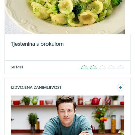
Tjestenina s brokulom
30 MIN
1
2
3
4
5
IZDVOJENA ZANIMLJIVOST