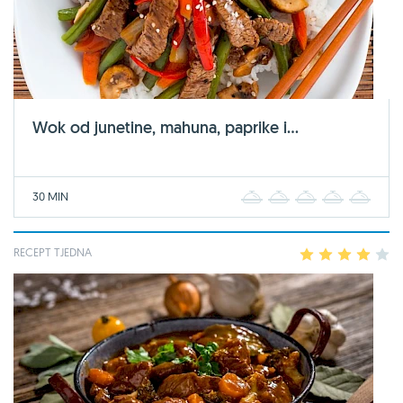
Wok od junetine, mahuna, paprike i...
30 MIN
1
2
3
4
5
RECEPT TJEDNA
1
2
3
4
5