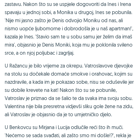
zastavu. Nakon što su se uspjele dogovoriti da Ines i Irena
spavaju u jednoj sobi, a Monika u drugoj, Ines se pobunila.
'Nije mi jasno zašto je Denis odvojio Moniku od nas, ali
nismo uopće ljubomorne i dobrodošla je u naš apartman!',
kazala je Ines. 'Stavio sam te u sobu samu jer želim da imaš
mira', objasnio je Denis Moniki, koja mu je poklonila svileno
srce, a on njoj poljubac i zagrljaj.
U Ražancu je bilo vrijeme za okrepu. Vatroslavove djevojke
na stolu su dočekale domaće smokve i orahovac, kojim su
nazdravile, a kada im je pokazao sobe, nisu se oduševile jer
su dobile krevete na kat! Nakon što su se pobunile,
Vatroslav je priznao da se šalio te da svaka ima svoju sobu.
Valentina nije bila presretna vidjevši sliku gole žene na zidu,
ali Vatroslav je objasnio da je to umjetničko djelo.
U Benkovcu su Mirjana i Lucija odlučile reći što ih muči.
'Nećemo se sada svađati, ali zašto smo mi došle!?', rekla je