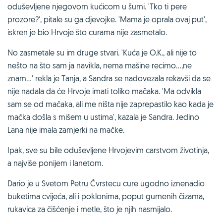
oduševljene njegovom kućicom u šumi. 'Tko ti pere
prozore?', pitale su ga djevojke. 'Mama je oprala ovaj put',
iskren je bio Hrvoje što curama nije zasmetalo.
No zasmetale su im druge stvari. 'Kuća je O.K., ali nije to
nešto na što sam ja navikla, nema mašine recimo…,ne
znam…' rekla je Tanja, a Sandra se nadovezala rekavši da se
nije nadala da će Hrvoje imati toliko mačaka. 'Ma odvikla
sam se od mačaka, ali me ništa nije zaprepastilo kao kada je
mačka došla s mišem u ustima', kazala je Sandra. Jedino
Lana nije imala zamjerki na mačke.
Ipak, sve su bile oduševljene Hrvojevim carstvom životinja,
a najviše ponijem i lanetom.
Dario je u Svetom Petru Čvrstecu cure ugodno iznenadio
buketima cvijeća, ali i poklonima, poput gumenih čizama,
rukavica za čišćenje i metle, što je njih nasmijalo.