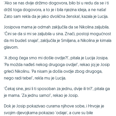
'Ako se nas dvije držimo dogovora, bilo bi u redu da se i ti
držiš toga dogovora, a to je i bila njezina ideja, a ne naša!
Zato sam rekla da je jako dvolična ženska!, kazala je Lucija.
Josipova mama je odmah zaključila da se Nikolina zaljubila.
'Čini se da si mi se zaljubila u sina. Znači, postoji mogućnost
da mi budeš snaja!', zaključila je Smiljana, a Nikolina je kimala
glavom.
'A zbog čega smo mi došle ovdje?!', pitala je Lucija Josipa.
'Pa možda nađeš nekog drugoga ovdje!', rekao joj je Josip
grleći Nikolinu. 'Pa nisam ja došla ovdje zbog drugoga,
nego radi tebe!', rekla mu je Lucija.
'Čekaj sine, jesi li ti sposoban za jednu, dvije ili tri?', pitala ga
je mama. 'Za jednu samo!', rekao je Josip.
Dok je Josip pokazivao curama njihove sobe, i Hrvoje je
svojim djevojkama pokazao 'odaje', a cure su bile