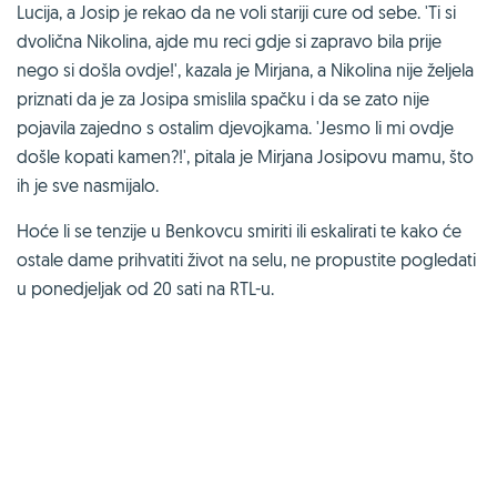
Lucija, a Josip je rekao da ne voli stariji cure od sebe. 'Ti si
dvolična Nikolina, ajde mu reci gdje si zapravo bila prije
nego si došla ovdje!', kazala je Mirjana, a Nikolina nije željela
priznati da je za Josipa smislila spačku i da se zato nije
pojavila zajedno s ostalim djevojkama. 'Jesmo li mi ovdje
došle kopati kamen?!', pitala je Mirjana Josipovu mamu, što
ih je sve nasmijalo.
Hoće li se tenzije u Benkovcu smiriti ili eskalirati te kako će
ostale dame prihvatiti život na selu, ne propustite pogledati
u ponedjeljak od 20 sati na RTL-u.