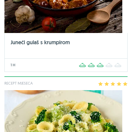
Juneći gulaš s krumpirom
1 H
1
2
3
4
5
RECEPT MJESECA
1
2
3
4
5