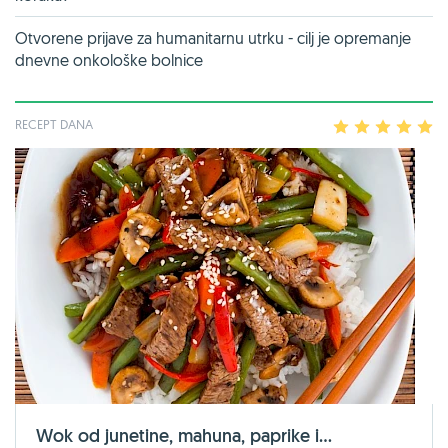
Otvorene prijave za humanitarnu utrku - cilj je opremanje
dnevne onkološke bolnice
RECEPT DANA
1
2
3
4
5
Wok od junetine, mahuna, paprike i...