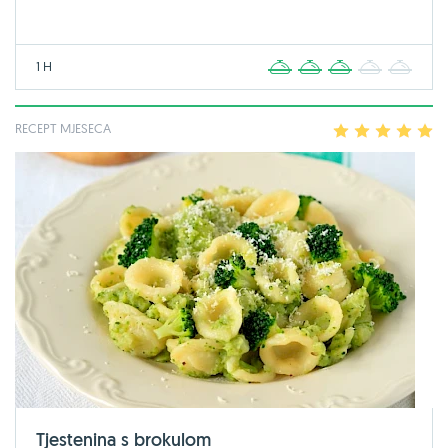
1 H
1
2
3
4
5
RECEPT MJESECA
1
2
3
4
5
Tjestenina s brokulom