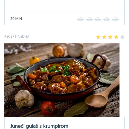
30 MIN
1
2
3
4
5
RECEPT TJEDNA
1
2
3
4
5
Juneći gulaš s krumpirom