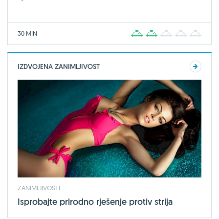
30 MIN
1
2
3
4
5
IZDVOJENA ZANIMLJIVOST
ZANIMLJIVOSTI
Isprobajte prirodno rješenje protiv strija