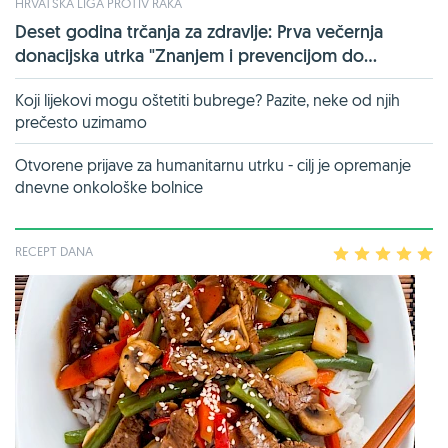
HRVATSKA LIGA PROTIV RAKA
Deset godina trčanja za zdravlje: Prva večernja
donacijska utrka "Znanjem i prevencijom do...
Koji lijekovi mogu oštetiti bubrege? Pazite, neke od njih
prečesto uzimamo
Otvorene prijave za humanitarnu utrku - cilj je opremanje
dnevne onkološke bolnice
RECEPT DANA
1
2
3
4
5