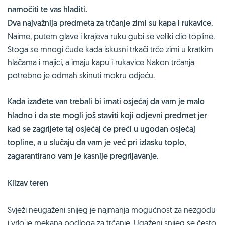
namočiti te vas hladiti.
Dva najvažnija predmeta za trčanje zimi su kapa i rukavice.
Naime, putem glave i krajeva ruku gubi se veliki dio topline.
Stoga se mnogi čude kada iskusni trkači trče zimi u kratkim
hlačama i majici, a imaju kapu i rukavice Nakon trčanja
potrebno je odmah skinuti mokru odjeću.
Kada izađete van trebali bi imati osjećaj da vam je malo
hladno i da ste mogli još staviti koji odjevni predmet jer
kad se zagrijete taj osjećaj će preći u ugodan osjećaj
topline, a u slučaju da vam je već pri izlasku toplo,
zagarantirano vam je kasnije pregrijavanje.
Klizav teren
Svježi neugaženi snijeg je najmanja mogućnost za nezgodu
i vrlo je mekana podloga za trčanje. Ugaženi snijeg se često