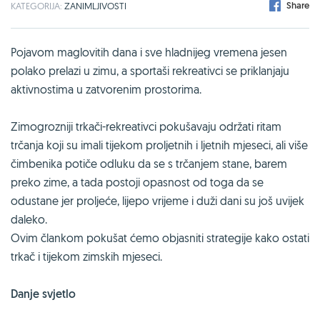
Share
KATEGORIJA:
ZANIMLJIVOSTI
Pojavom maglovitih dana i sve hladnijeg vremena jesen
polako prelazi u zimu, a sportaši rekreativci se priklanjaju
aktivnostima u zatvorenim prostorima.
Zimogrozniji trkači-rekreativci pokušavaju održati ritam
trčanja koji su imali tijekom proljetnih i ljetnih mjeseci, ali više
čimbenika potiče odluku da se s trčanjem stane, barem
preko zime, a tada postoji opasnost od toga da se
odustane jer proljeće, lijepo vrijeme i duži dani su još uvijek
daleko.
Ovim člankom pokušat ćemo objasniti strategije kako ostati
trkač i tijekom zimskih mjeseci.
Danje svjetlo