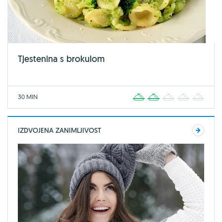
Tjestenina s brokulom
30 MIN
1
2
3
4
5
IZDVOJENA ZANIMLJIVOST