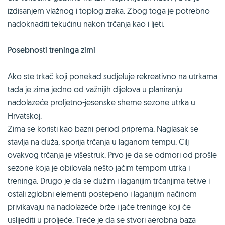
izdisanjem vlažnog i toplog zraka. Zbog toga je potrebno
nadoknaditi tekućinu nakon trčanja kao i ljeti.
Posebnosti treninga zimi
Ako ste trkač koji ponekad sudjeluje rekreativno na utrkama
tada je zima jedno od važnijih dijelova u planiranju
nadolazeće proljetno-jesenske sheme sezone utrka u
Hrvatskoj.
Zima se koristi kao bazni period priprema. Naglasak se
stavlja na duža, sporija trčanja u laganom tempu. Cilj
ovakvog trčanja je višestruk. Prvo je da se odmori od prošle
sezone koja je obilovala nešto jačim tempom utrka i
treninga. Drugo je da se dužim i laganijim trčanjima tetive i
ostali zglobni elementi postepeno i laganijim načinom
privikavaju na nadolazeće brže i jače treninge koji će
uslijediti u proljeće. Treće je da se stvori aerobna baza