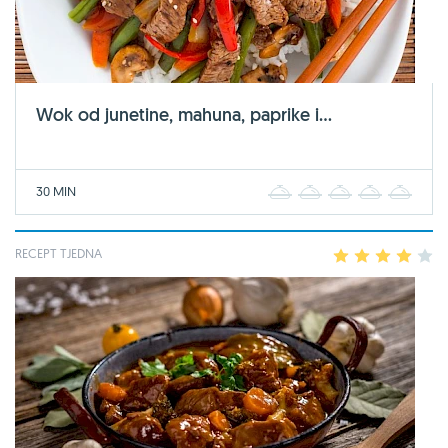
Wok od junetine, mahuna, paprike i...
30 MIN
1
2
3
4
5
RECEPT TJEDNA
1
2
3
4
5