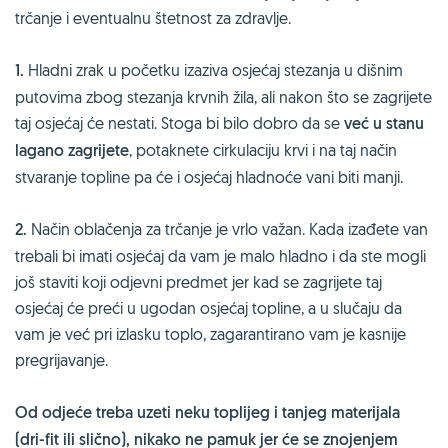
trčanje i eventualnu štetnost za zdravlje.
1.
Hladni zrak u početku izaziva osjećaj stezanja u dišnim
putovima zbog stezanja krvnih žila, ali nakon što se zagrijete
taj osjećaj će nestati. Stoga bi bilo dobro da se
već u stanu
lagano zagrijete
, potaknete cirkulaciju krvi i na taj način
stvaranje topline pa će i osjećaj hladnoće vani biti manji.
2.
Način oblačenja za trčanje je vrlo važan. Kada izađete van
trebali bi imati osjećaj da vam je malo hladno i da ste mogli
još staviti koji odjevni predmet jer kad se zagrijete taj
osjećaj će preći u ugodan osjećaj topline, a u slučaju da
vam je već pri izlasku toplo, zagarantirano vam je kasnije
pregrijavanje.
Od odjeće treba uzeti neku toplijeg i tanjeg materijala
(dri-fit ili slično), nikako ne pamuk jer će se znojenjem