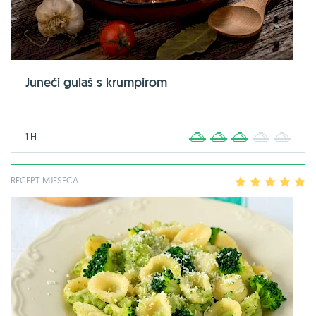
Juneći gulaš s krumpirom
1 H
1
2
3
4
5
RECEPT MJESECA
1
2
3
4
5