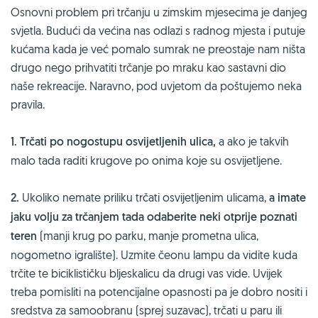
Osnovni problem pri trčanju u zimskim mjesecima je danjeg
svjetla. Budući da većina nas odlazi s radnog mjesta i putuje
kućama kada je već pomalo sumrak ne preostaje nam ništa
drugo nego prihvatiti trčanje po mraku kao sastavni dio
naše rekreacije. Naravno, pod uvjetom da poštujemo neka
pravila.
1. Trčati po nogostupu osvijetljenih ulica,
a ako je takvih
malo tada raditi krugove po onima koje su osvijetljene.
2.
Ukoliko nemate priliku trčati osvijetljenim ulicama,
a imate
jaku volju za trčanjem tada odaberite neki otprije poznati
teren
(manji krug po parku, manje prometna ulica,
nogometno igralište). Uzmite čeonu lampu da vidite kuda
trčite te biciklističku bljeskalicu da drugi vas vide. Uvijek
treba pomisliti na potencijalne opasnosti pa je dobro nositi i
sredstva za samoobranu (sprej suzavac), trčati u paru ili