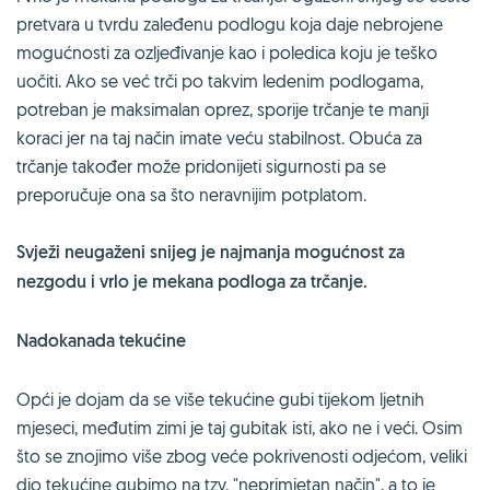
pretvara u tvrdu zaleđenu podlogu koja daje nebrojene
mogućnosti za ozljeđivanje kao i poledica koju je teško
uočiti. Ako se već trči po takvim ledenim podlogama,
potreban je maksimalan oprez, sporije trčanje te manji
koraci jer na taj način imate veću stabilnost. Obuća za
trčanje također može pridonijeti sigurnosti pa se
preporučuje ona sa što neravnijim potplatom.
Svježi neugaženi snijeg je najmanja mogućnost za
nezgodu i vrlo je mekana podloga za trčanje.
Nadokanada tekućine
Opći je dojam da se više tekućine gubi tijekom ljetnih
mjeseci, međutim zimi je taj gubitak isti, ako ne i veći. Osim
što se znojimo više zbog veće pokrivenosti odjećom, veliki
dio tekućine gubimo na tzv. "neprimjetan način", a to je