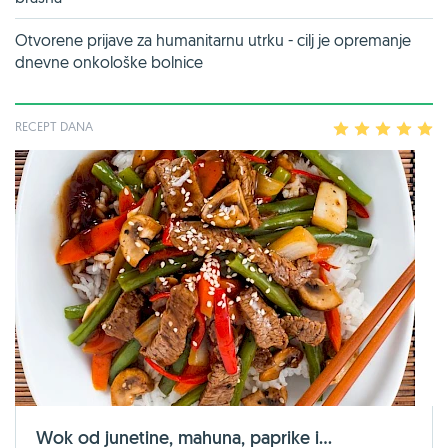
Otvorene prijave za humanitarnu utrku - cilj je opremanje
dnevne onkološke bolnice
RECEPT DANA
1
2
3
4
5
Wok od junetine, mahuna, paprike i...