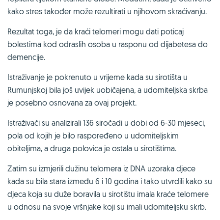
kako stres također može rezultirati u njihovom skraćivanju.
Rezultat toga, je da kraći telomeri mogu dati poticaj
bolestima kod odraslih osoba u rasponu od dijabetesa do
demencije.
Istraživanje je pokrenuto u vrijeme kada su sirotišta u
Rumunjskoj bila još uvijek uobičajena, a udomiteljska skrba
je posebno osnovana za ovaj projekt.
Istraživači su analizirali 136 siročadi u dobi od 6-30 mjeseci,
pola od kojih je bilo raspoređeno u udomiteljskim
obiteljima, a druga polovica je ostala u sirotištima.
Zatim su izmjerili dužinu telomera iz DNA uzoraka djece
kada su bila stara između 6 i 10 godina i tako utvrdili kako su
djeca koja su duže boravila u sirotištu imala kraće telomere
u odnosu na svoje vršnjake koji su imali udomiteljsku skrb.