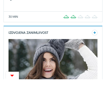
30 MIN
1
2
3
4
5
IZDVOJENA ZANIMLJIVOST
ZANIMLJIVOSTI
Ojačajte imunitet uz ove jednostavne savjete!