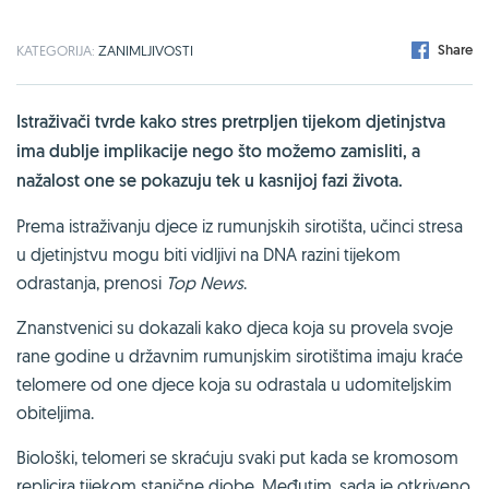
Share
KATEGORIJA:
ZANIMLJIVOSTI
Istraživači tvrde kako stres pretrpljen tijekom djetinjstva
ima dublje implikacije nego što možemo zamisliti, a
nažalost one se pokazuju tek u kasnijoj fazi života.
Prema istraživanju djece iz rumunjskih sirotišta, učinci stresa
u djetinjstvu mogu biti vidljivi na DNA razini tijekom
odrastanja, prenosi
Top News
.
Znanstvenici su dokazali kako djeca koja su provela svoje
rane godine u državnim rumunjskim sirotištima imaju kraće
telomere od one djece koja su odrastala u udomiteljskim
obiteljima.
Biološki, telomeri se skraćuju svaki put kada se kromosom
replicira tijekom stanične diobe. Međutim, sada je otkriveno