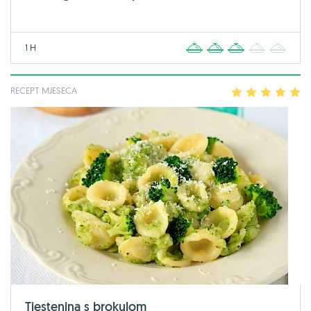
1 H
1
2
3
4
5
RECEPT MJESECA
1
2
3
4
5
Tjestenina s brokulom