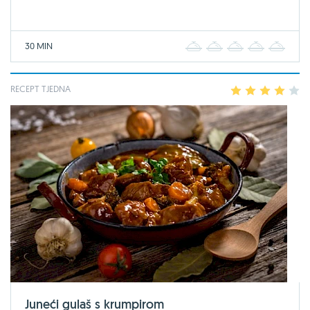
30 MIN
1
2
3
4
5
RECEPT TJEDNA
1
2
3
4
5
Juneći gulaš s krumpirom