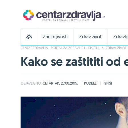
Zanimljivosti
Zdrav život
Zdravlj
CENTARZDRAVLJA - PORTAL ZA ZDRAVLJE I LJEPOTU!
ZDRAV ŽIVOT
Kako se zaštititi o
OBJAVLJENO:
ČETVRTAK, 27.08.2015.
PODIJELI
ISPIŠI