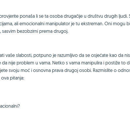
vjerite ponaša li se ta osoba drugačije u društvu drugih ljudi. 
jama, ali emocionalni manipulator je tu ekstreman. Oni mogu bi
e, sasvim bezobzirni prema drugoj.
ati vaše slabosti, potpuno je razumljivo da se osjećate kao da ni
te da nije problem u vama. Netko s vama manipulira i postiže to d
ajete svoju moć i osnovna prava drugoj osobi. Razmislite o odno
ova pitanja:
racionalni?