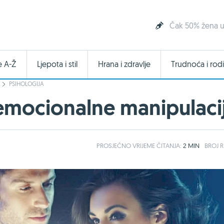
Čak 50% žena u
e A-Ž
Ljepota i stil
Hrana i zdravlje
Trudnoća i rodi
PSIHOLOGIJA
d emocionalne manipulaci
PROSJEČNO
VRIJEME ČITANJA:
2 MIN
BROJ R