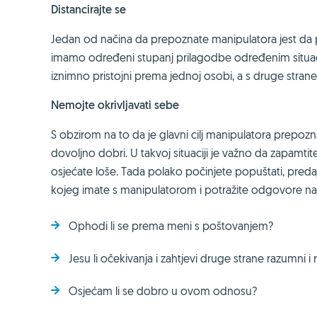
Distancirajte se
Jedan od načina da prepoznate manipulatora jest da pro
imamo određeni stupanj prilagodbe određenim situaci
iznimno pristojni prema jednoj osobi, a s druge stran
Nemojte okrivljavati sebe
S obzirom na to da je glavni cilj manipulatora prepozn
dovoljno dobri. U takvoj situaciji je važno da zapamti
osjećate loše. Tada polako počinjete popuštati, pred
kojeg imate s manipulatorom i potražite odgovore na 
Ophodi li se prema meni s poštovanjem?
Jesu li očekivanja i zahtjevi druge strane razumni i 
Osjećam li se dobro u ovom odnosu?