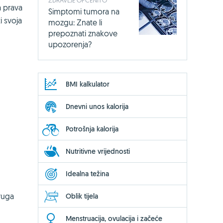
a prava
Simptomi tumora na
i svoja
mozgu: Znate li
prepoznati znakove
upozorenja?
BMI kalkulator
Dnevni unos kalorija
Potrošnja kalorija
Nutritivne vrijednosti
Idealna težina
ruga
Oblik tijela
Menstruacija, ovulacija i začeće