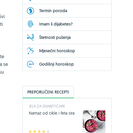
Termin poroda
Svi
ti
Imam li dijabetes?
Štetnosti pušenja
Mjesečni horoskop
ste
a se
Godišnji horoskop
su
PREPORUČENI RECEPTI
JELA ZA DIJABETIČARE
Namaz od cikle i feta sira
1
2
3
4
5