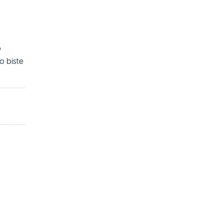
o
o biste