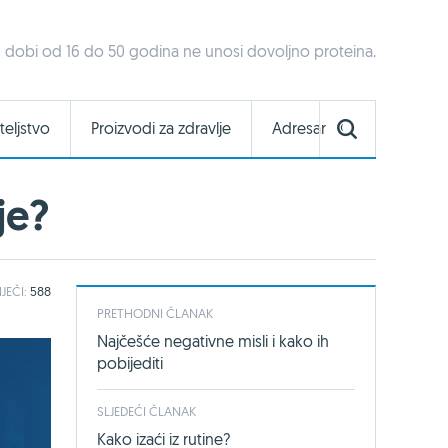
 dobi od 16 do 50 godina ne unosi dovoljno proteina.
teljstvo
Proizvodi za zdravlje
Adresar
je?
IJEČI:
588
PRETHODNI ČLANAK
Najčešće negativne misli i kako ih
pobijediti
SLJEDEĆI ČLANAK
Kako izaći iz rutine?