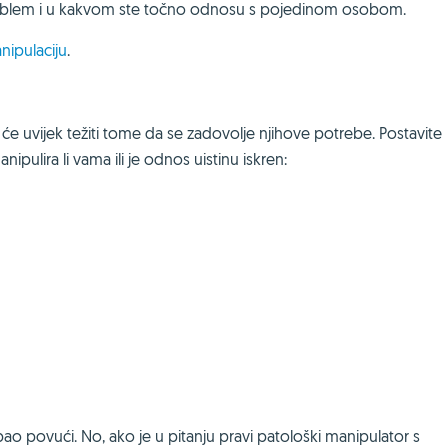
roblem i u kakvom ste točno odnosu s pojedinom osobom.
nipulaciju
.
će uvijek težiti tome da se zadovolje njihove potrebe. Postavite
ipulira li vama ili je odnos uistinu iskren:
ao povući. No, ako je u pitanju pravi patološki manipulator s