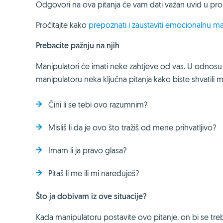
Odgovori na ova pitanja će vam dati važan uvid u p
Pročitajte kako
prepoznati i zaustaviti emocionalnu ma
Prebacite pažnju na njih
Manipulatori će imati neke zahtjeve od vas. U odnosu 
manipulatoru neka ključna pitanja kako biste shvatili man
Čini li se tebi ovo razumnim?
Misliš li da je ovo što tražiš od mene prihvatljivo?
Imam li ja pravo glasa?
Pitaš li me ili mi naređuješ?
Što ja dobivam iz ove situacije?
Kada manipulatoru postavite ovo pitanje, on bi se treb