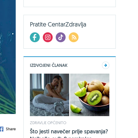
Pratite CentarZdravlja
IZDVOJENI ČLANAK
ZDRAVLJE OPĆENITO
Share
Što jesti navečer prije spavanja?