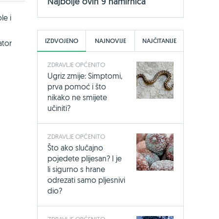
Najbolje ovih 9 namirnica
le i
IZDVOJENO
NAJNOVIJE
NAJČITANIJE
ator
ZDRAVLJE OPĆENITO
Ugriz zmije: Simptomi,
prva pomoć i što
nikako ne smijete
učiniti?
ZDRAVLJE OPĆENITO
Što ako slučajno
pojedete plijesan? I je
li sigurno s hrane
odrezati samo pljesnivi
dio?
ZDRAVLJE OPĆENITO