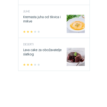
JUHE
Kremasta juha od tikvica i
mrkve
1
2
3
4
5
DESERTI
Lava cake za obožavatelje
slatkog
1
2
3
4
5