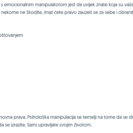
te s emocionalnim manipulatorom jest da uvijek znate koja su vaš
nekome ne škodite, imat ćete pravo zauzeti se za sebe i obranit
poštovanjem
snovna prava. Psihološka manipulacija se temelji na tome da se d
da se izrazite. Sami upravljate svojim životom.