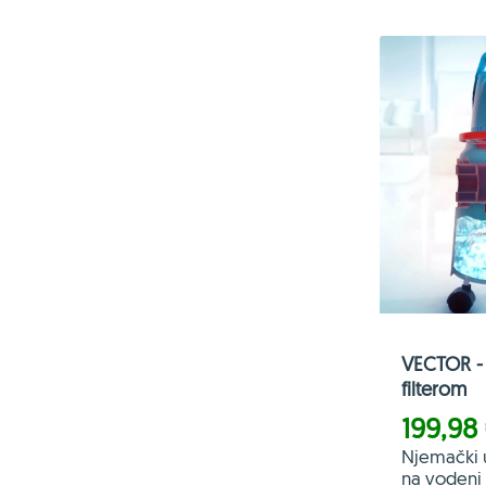
VECTOR - 
filterom
199,98
Njemački 
na vodeni f