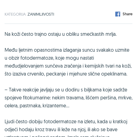
Share
KATEGORIJA:
ZANIMLJIVOSTI
Na koži često trajno ostaju u obliku smećkastih mrlja.
Među ljetnim opasnostima izlaganja suncu svakako uzmite
u obzir fotodermatoze, koje mogu nastati
međudjelovanjem sunčeva zračenja i kemijskih tvari na koži,
što izaziva crvenilo, peckanje i mjehure slične opeklinama.
– Takve reakcije javljaju se u dodiru s biljkama koje sadrže
spojeve fitokumarine: nekim travama, lišćem peršina, mrkve,
celera, pastrnaka, krizanteme...
Ljudi često dobiju fotodermatoze na izletu, kada u kratkoj
odjeći hodaju kroz travu ili leže na njoj, ili ako se bave