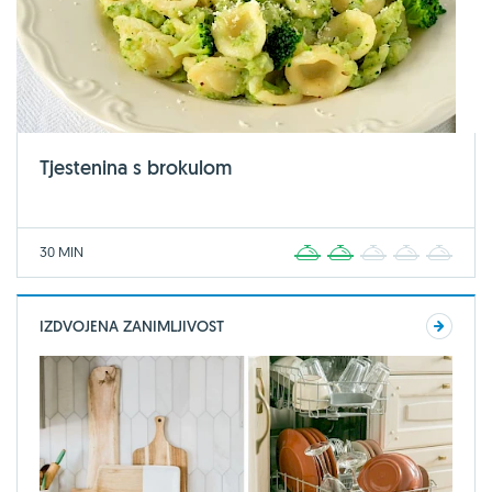
Tjestenina s brokulom
30 MIN
1
2
3
4
5
IZDVOJENA ZANIMLJIVOST