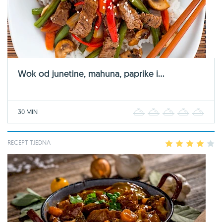
Wok od junetine, mahuna, paprike i...
30 MIN
1
2
3
4
5
RECEPT TJEDNA
1
2
3
4
5