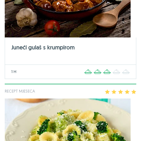
Juneći gulaš s krumpirom
1 H
1
2
3
4
5
RECEPT MJESECA
1
2
3
4
5