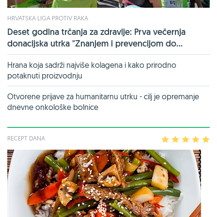
HRVATSKA LIGA PROTIV RAKA
Deset godina trčanja za zdravlje: Prva večernja
donacijska utrka "Znanjem i prevencijom do...
Hrana koja sadrži najviše kolagena i kako prirodno
potaknuti proizvodnju
Otvorene prijave za humanitarnu utrku - cilj je opremanje
dnevne onkološke bolnice
RECEPT DANA
1
2
3
4
5