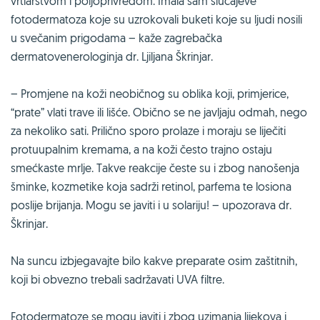
vrtlarstvom i poljoprivredom. Imala sam slučajeve
fotodermatoza koje su uzrokovali buketi koje su ljudi nosili
u svečanim prigodama – kaže zagrebačka
dermatovenerologinja dr. Ljiljana Škrinjar.
– Promjene na koži neobičnog su oblika koji, primjerice,
“prate” vlati trave ili lišće. Obično se ne javljaju odmah, nego
za nekoliko sati. Prilično sporo prolaze i moraju se liječiti
protuupalnim kremama, a na koži često trajno ostaju
smećkaste mrlje. Takve reakcije česte su i zbog nanošenja
šminke, kozmetike koja sadrži retinol, parfema te losiona
poslije brijanja. Mogu se javiti i u solariju! – upozorava dr.
Škrinjar.
Na suncu izbjegavajte bilo kakve preparate osim zaštitnih,
koji bi obvezno trebali sadržavati UVA filtre.
Fotodermatoze se mogu javiti i zbog uzimanja lijekova i