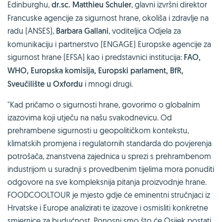
Edinburghu,
dr.sc. Matthieu Schuler
, glavni izvršni direktor
Francuske agencije za sigurnost hrane, okoliša i zdravlje na
radu (ANSES),
Barbara Gallani
, voditeljica Odjela za
komunikaciju i partnerstvo (ENGAGE) Europske agencije za
sigurnost hrane (EFSA) kao i predstavnici institucija:
FAO,
WHO, Europska komisija, Europski parlament, BfR,
Sveučilište u Oxfordu
i mnogi drugi.
"Kad pričamo o sigurnosti hrane, govorimo o globalnim
izazovima koji utječu na našu svakodnevicu. Od
prehrambene sigurnosti u geopolitičkom kontekstu,
klimatskih promjena i regulatornih standarda do povjerenja
potrošača, znanstvena zajednica u sprezi s prehrambenom
industrijom u suradnji s provedbenim tijelima mora ponuditi
odgovore na sve kompleksnija pitanja proizvodnje hrane.
FOODCOOLTOUR je mjesto gdje će eminentni stručnjaci iz
Hrvatske i Europe analizirati te izazove i osmisliti konkretne
smjernice za budućnost. Ponosni smo što će Osijek postati