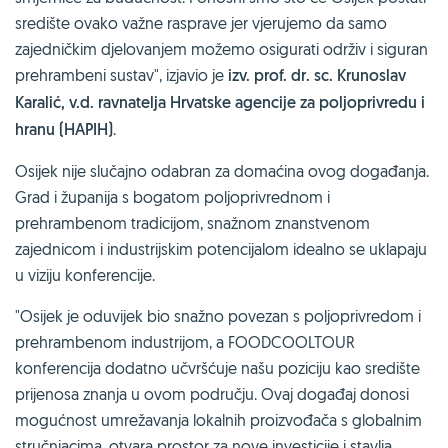
središte ovako važne rasprave jer vjerujemo da samo
zajedničkim djelovanjem možemo osigurati održiv i siguran
prehrambeni sustav", izjavio je
izv. prof. dr. sc. Krunoslav
Karalić, v.d. ravnatelja Hrvatske agencije za poljoprivredu i
hranu (HAPIH)
.
Osijek nije slučajno odabran za domaćina ovog događanja.
Grad i županija s bogatom poljoprivrednom i
prehrambenom tradicijom, snažnom znanstvenom
zajednicom i industrijskim potencijalom idealno se uklapaju
u viziju konferencije.
"Osijek je oduvijek bio snažno povezan s poljoprivredom i
prehrambenom industrijom, a FOODCOOLTOUR
konferencija dodatno učvršćuje našu poziciju kao središte
prijenosa znanja u ovom području. Ovaj događaj donosi
mogućnost umrežavanja lokalnih proizvođača s globalnim
stručnjacima, otvara prostor za nove investicije i stavlja