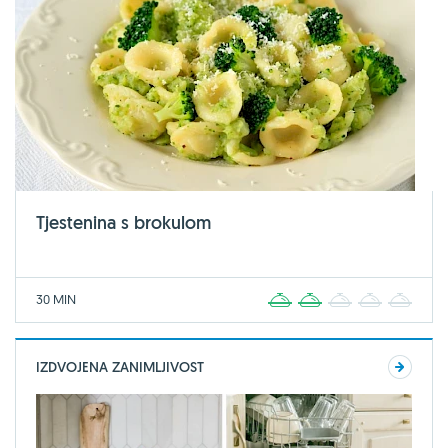
Tjestenina s brokulom
30 MIN
1
2
3
4
5
IZDVOJENA ZANIMLJIVOST