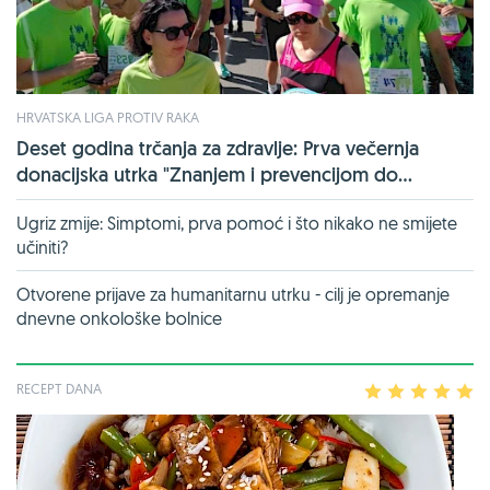
HRVATSKA LIGA PROTIV RAKA
Deset godina trčanja za zdravlje: Prva večernja
donacijska utrka "Znanjem i prevencijom do...
Ugriz zmije: Simptomi, prva pomoć i što nikako ne smijete
učiniti?
Otvorene prijave za humanitarnu utrku - cilj je opremanje
dnevne onkološke bolnice
RECEPT DANA
1
2
3
4
5