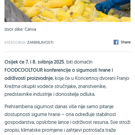
Izvor slike: Canva
Share
KATEGORIJA:
ZANIMLJIVOSTI
Osijek će 7. i 8. svibnja 2025
. biti domaćin
FOODCOOLTOUR konferencije o sigurnosti hrane i
održivosti proizvodnje
, koja će u Koncertnoj dvorani Franjo
Krežma okupiti vodeće stručnjake, znanstvenike,
predstavnike industrije i donositelja odluka.
Prehrambena sigurnost danas više nije samo pitanje
dostupnosti sigurne hrane – ona određuje stabilnost
gospodarstva, opskrbne lance i održivost resursa. Sve stroži
propisi, klimatske promjene i zahtjevi potrošača traže