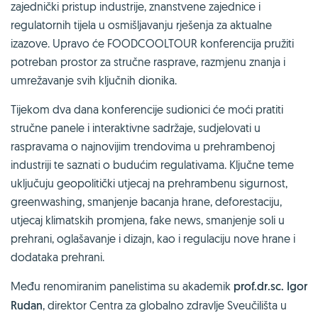
zajednički pristup industrije, znanstvene zajednice i
regulatornih tijela u osmišljavanju rješenja za aktualne
izazove. Upravo će FOODCOOLTOUR konferencija pružiti
potreban prostor za stručne rasprave, razmjenu znanja i
umrežavanje svih ključnih dionika.
Tijekom dva dana konferencije sudionici će moći pratiti
stručne panele i interaktivne sadržaje, sudjelovati u
raspravama o najnovijim trendovima u prehrambenoj
industriji te saznati o budućim regulativama. Ključne teme
uključuju geopolitički utjecaj na prehrambenu sigurnost,
greenwashing, smanjenje bacanja hrane, deforestaciju,
utjecaj klimatskih promjena, fake news, smanjenje soli u
prehrani, oglašavanje i dizajn, kao i regulaciju nove hrane i
dodataka prehrani.
Među renomiranim panelistima su akademik
prof.dr.sc. Igor
Rudan
, direktor Centra za globalno zdravlje Sveučilišta u