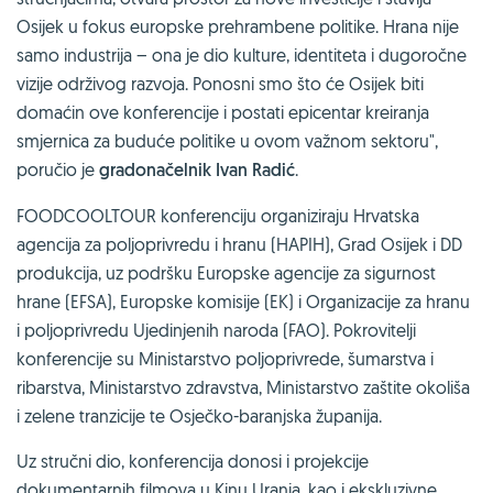
Osijek u fokus europske prehrambene politike. Hrana nije
samo industrija – ona je dio kulture, identiteta i dugoročne
vizije održivog razvoja. Ponosni smo što će Osijek biti
domaćin ove konferencije i postati epicentar kreiranja
smjernica za buduće politike u ovom važnom sektoru",
poručio je
gradonačelnik Ivan Radić
.
FOODCOOLTOUR konferenciju organiziraju Hrvatska
agencija za poljoprivredu i hranu (HAPIH), Grad Osijek i DD
produkcija, uz podršku Europske agencije za sigurnost
hrane (EFSA), Europske komisije (EK) i Organizacije za hranu
i poljoprivredu Ujedinjenih naroda (FAO). Pokrovitelji
konferencije su Ministarstvo poljoprivrede, šumarstva i
ribarstva, Ministarstvo zdravstva, Ministarstvo zaštite okoliša
i zelene tranzicije te Osječko-baranjska županija.
Uz stručni dio, konferencija donosi i projekcije
dokumentarnih filmova u Kinu Urania, kao i ekskluzivne