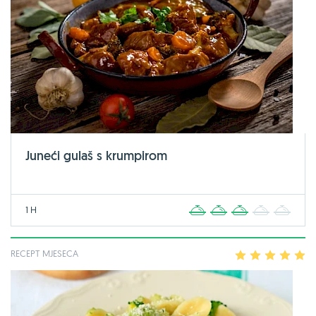
Juneći gulaš s krumpirom
1 H
1
2
3
4
5
RECEPT MJESECA
1
2
3
4
5