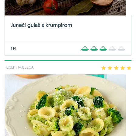
Juneći gulaš s krumpirom
1 H
1
2
3
4
5
RECEPT MJESECA
1
2
3
4
5