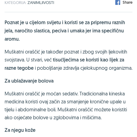
Share
KATEGORIJA:
ZANIMLJIVOSTI
Poznat je u cijelom svijetu i koristi se za pripremu raznih
jela, naročito slastica, peciva i umaka jer ima specifičnu
aromu.
Muškatni oraščić je također poznat i zbog svojih ljekovitih
svojstava. U stvari, već
tisućljećima se koristi kao lijek za
razne tegobe
i poboljšanje zdravlja cjelokupnog organizma.
Za ublažavanje bolova
Muškatni oraščić je moćan sedativ. Tradicionalna kineska
medicina koristi ovaj začin za smanjenje kronične upale u
tijelu i abdominalne boli. Muškatni oraščić možete koristiti
ako osjećate bolove u zglobovima i mišićima.
Za njegu kože