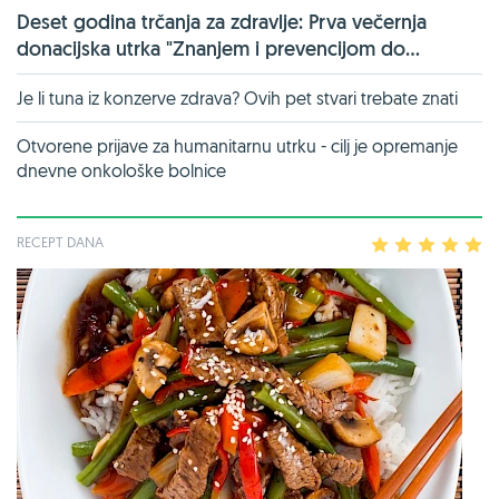
Deset godina trčanja za zdravlje: Prva večernja
donacijska utrka "Znanjem i prevencijom do...
Je li tuna iz konzerve zdrava? Ovih pet stvari trebate znati
Otvorene prijave za humanitarnu utrku - cilj je opremanje
dnevne onkološke bolnice
RECEPT DANA
1
2
3
4
5