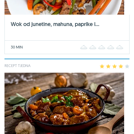
Wok od junetine, mahuna, paprike i...
30 MIN
1
2
3
4
5
RECEPT TJEDNA
1
2
3
4
5