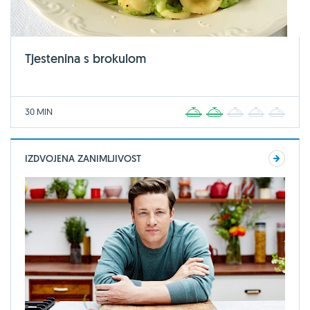
Tjestenina s brokulom
30 MIN
1
2
3
4
5
IZDVOJENA ZANIMLJIVOST