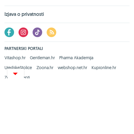
Izjava o privatnosti
PARTNERSKI PORTALI
Vitashop.hr
Gentleman.hr
Pharma Akademija
UredskeStolice
Zoona.hr
webshop.net.hr
Kupionline.hr
Zdravi recepti
Copyright © 2008. - 2026.