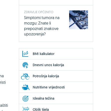
ZDRAVLJE OPĆENITO
Simptomi tumora na
mozgu: Znate li
prepoznati znakove
upozorenja?
BMI kalkulator
Dnevni unos kalorija
ima
Potrošnja kalorija
isti
Nutritivne vrijednosti
Idealna težina
aštiti
Oblik tijela