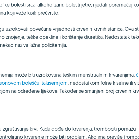
like bolesti srca, alkoholizam, bolesti jetre, rijedak poremećaj k
na koji veže kisik prečvrsto.
gu uzrokovati povećane vrijednosti crvenih krvnih stanica. Ova st
rno znojenje, teške opekline i korištenje diuretika. Nedostatak te
onekad naziva lažna policitemija.
Anemija može biti uzrokovana teškim menstrualnim krvarenjima,
č
sonovom bolešću
,
talasemijom
, nedostatkom folne kiseline ili v
akcijom na određene lijekove. Također se smanjeni broj crvenih kr
i u zgrušavanje krvi. Kada dođe do krvarenja, trombociti pomažu
ontrolirano krvarenje može biti problem. Ako ima previše trombo