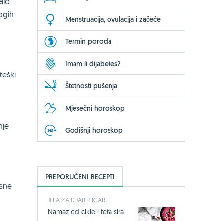
malo
nogih
Menstruacija, ovulacija i začeće
Termin poroda
Imam li dijabetes?
teški
Štetnosti pušenja
Mjesečni horoskop
nje
Godišnji horoskop
PREPORUČENI RECEPTI
usne
JELA ZA DIJABETIČARE
Namaz od cikle i feta sira