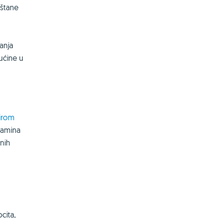
oštane
anja
kućine u
irom
itamina
vnih
cita,