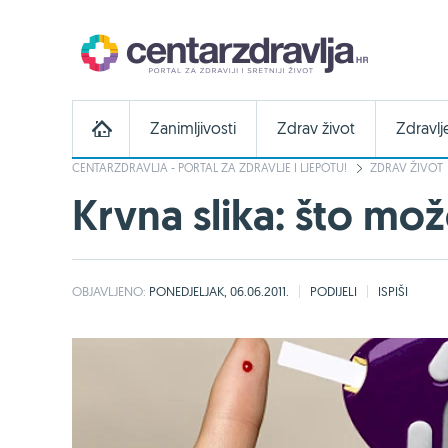
Zanimljivosti
Zdrav život
Zdravlj
CENTARZDRAVLJA - PORTAL ZA ZDRAVLJE I LJEPOTU!
ZDRAV ŽIVOT
Krvna slika: što mož
OBJAVLJENO:
PONEDJELJAK, 06.06.2011.
PODIJELI
ISPIŠI