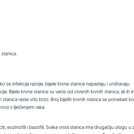
 stanica.
 Ako se infekcija razvije, bijele krvne stanice napadaju i uništavaju
cije. Bijele krvne stanice su veće od crvenih krvnih stanica, ali ih 
 stanica raste vrlo brzo. Broj bijelih krvnih stanica se ponekad kor
 nosi s liječenjem raka.
ti, eozinofili i bazofili. Svaka vrsta stanica ima drugačiju ulogu u z