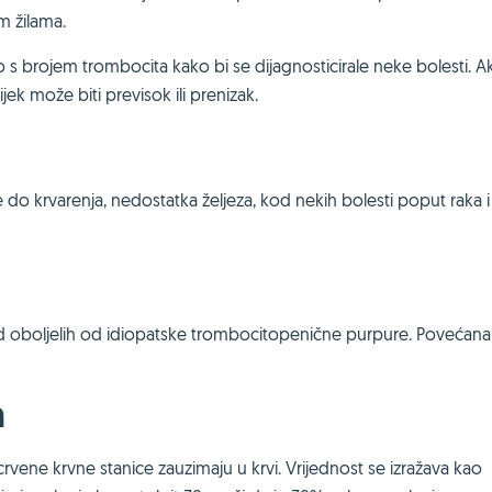
m žilama.
 s brojem trombocita kako bi se dijagnosticirale neke bolesti. A
k može biti previsok ili prenizak.
 do krvarenja, nedostatka željeza, kod nekih bolesti poput raka i
 kod oboljelih od idiopatske trombocitopenične purpure. Povećana
n
rvene krvne stanice zauzimaju u krvi. Vrijednost se izražava kao