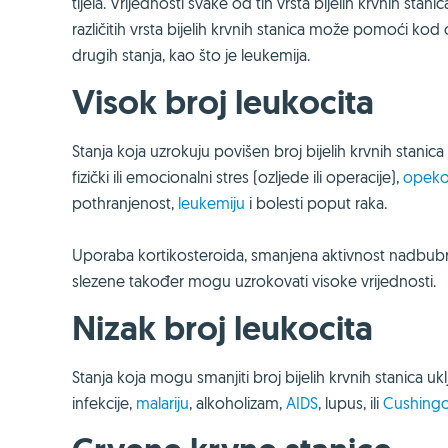
tijela. Vrijednosti svake od tih vrsta bijelih krvnih st
različitih vrsta bijelih krvnih stanica može pomoći kod ot
drugih stanja, kao što je leukemija.
Visok broj leukocita
Stanja koja uzrokuju povišen broj bijelih krvnih stanica 
fizički ili emocionalni stres (ozljede ili operacije),
opeko
pothranjenost,
leukemiju
i bolesti poput raka.
Uporaba kortikosteroida, smanjena aktivnost nadbubrežn
slezene također mogu uzrokovati visoke vrijednosti.
Nizak broj leukocita
Stanja koja mogu smanjiti broj bijelih krvnih stanica uk
infekcije,
malariju
, alkoholizam,
AIDS
, lupus, ili
Cushingo