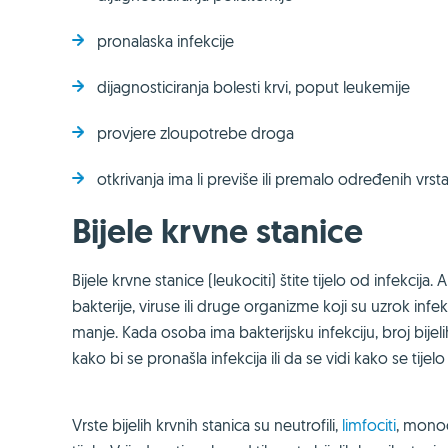
pronalaska infekcije
dijagnosticiranja bolesti krvi, poput leukemije
provjere zloupotrebe droga
otkrivanja ima li previše ili premalo određenih vrsta
Bijele krvne stanice
Bijele krvne stanice (leukociti) štite tijelo od infekcija.
bakterije, viruse ili druge organizme koji su uzrok infek
manje. Kada osoba ima bakterijsku infekciju, broj bijelih
kako bi se pronašla infekcija ili da se vidi kako se tijelo
Vrste bijelih krvnih stanica su neutrofili,
limfociti
, monoci