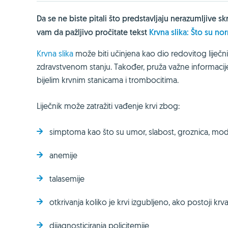
Da se ne biste pitali što predstavljaju nerazumljive 
vam da pažljivo pročitate tekst
Krvna slika: Što su no
Krvna slika
može biti učinjena kao dio redovitog liječ
zdravstvenom stanju. Također, pruža važne informacije
bijelim krvnim stanicama i trombocitima.
Liječnik može zatražiti vađenje krvi zbog:
simptoma kao što su umor, slabost, groznica, modri
anemije
talasemije
otkrivanja koliko je krvi izgubljeno, ako postoji krv
dijagnosticiranja policitemije