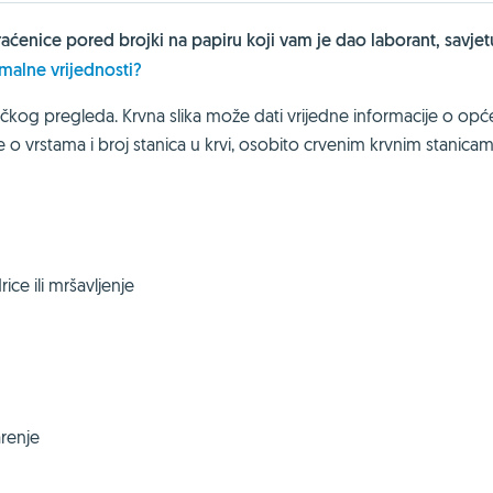
skraćenice pored brojki na papiru koji vam je dao laborant, savj
rmalne vrijednosti?
ničkog pregleda. Krvna slika može dati vrijedne informacije o op
 o vrstama i broj stanica u krvi, osobito crvenim krvnim stanicam
ce ili mršavljenje
arenje