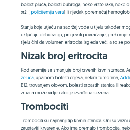
bolest pluća, bolesti bubrega, neke vrste raka, neke ob
srži (
policitemija vera
) ili rijedak poremećaj hemoglobi
Stanja koja utječu na sadržaj vode u tijelu također mo
uključuju dehidraciju, proljev ili povraćanje, prekomje
tijelu čini da volumen eritrocita izgleda veći, a to se p
Nizak broj eritrocita
Kod anemije se smanjuje broj crvenih krvnih zrnaca. 
želuca
, upalnom bolesti crijeva, nekim tumorima,
Addi
B12, trovanjem olovom, bolesti srpastih stanica ili re
zrnaca može vidjeti ako je izvađena slezena.
Trombociti
Trombociti su najmanji tip krvnih stanica. Oni su važn
zaustaviti krvarenje. Ako ima premalo trombocita, nek