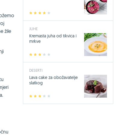
1
2
3
4
5
a možemo
roj
JUHE
e žile
Kremasta juha od tikvica i
mrkve
ji
1
2
3
4
5
DESERTI
Lava cake za obožavatelje
tu
slatkog
jeri
a.
1
2
3
4
5
očnu