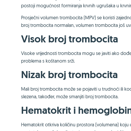
postoji mogućnost formiranja krvnih ugrušaka u krvni
Prosječni volumen trombocita (MPV) se koristi zajedno
broj trombocita normalan, volumen trombocita još uvije
Visok broj trombocita
Visoke vrijednosti trombocita mogu se javiti ako dođe
problema s koštanom srži.
Nizak broj trombocita
Mali broj trombocita može se pojaviti u trudnoći ili
slezena, također, može smanjiti broj trombocita.
Hematokrit i hemoglobi
Hematokrit otkriva količinu prostora (volumena) koju c