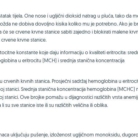
ostatak tijela. One nose i ugljični dioksid natrag u pluća, tako d
lo možda ne dobiva dovoljno kisika koliko mu je potrebno. Ako je b
a će se crvene krvne stanice sabiti zajedno i blokirati malene krvn
 crvene krvne stanice.
citne konstante koje daju informaciju o kvaliteti eritrocita: sredn
obina u eritrocitu (MCH) i srednja stanična koncentracija
 crvenih krvnih stanica. Prosječni sadržaj hemoglobina u eritroci
j stanici. Srednja stanična koncentracija hemoglobina (MCHC) m
stanici. Ove brojke pomažu u dijagnostici različitih vrsta anemij
sve stanice iste ili su različitih veličina ili oblika.
zrnaca uključuju pušenje, izloženost ugljičnom monoksidu, dugor