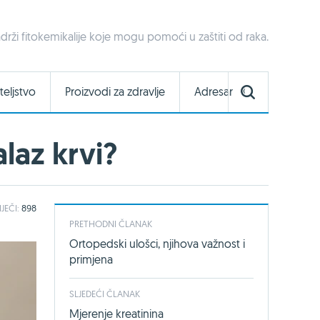
drži fitokemikalije koje mogu pomoći u zaštiti od raka.
teljstvo
Proizvodi za zdravlje
Adresar
laz krvi?
IJEČI:
898
PRETHODNI ČLANAK
Ortopedski ulošci, njihova važnost i
primjena
SLJEDEĆI ČLANAK
Mjerenje kreatinina