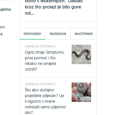
borio s leukemijom: "Gledati
kroz što prolazi je bilo gore
etujemo
od...
ćem
a,
IZDVOJENO
NAJNOVIJE
NAJČITANIJE
ZDRAVLJE OPĆENITO
Ugriz zmije: Simptomi,
prva pomoć i što
nikako ne smijete
učiniti?
ZDRAVLJE OPĆENITO
Što ako slučajno
pojedete plijesan? I je
li sigurno s hrane
odrezati samo pljesnivi
dio?