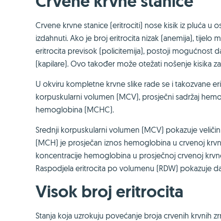
Crvene krvne stanice
Crvene krvne stanice (eritrociti) nose kisik iz pluća u 
izdahnuti. Ako je broj eritrocita nizak (anemija), tije
eritrocita previsok (policitemija), postoji mogućnost d
(kapilare). Ovo također može otežati nošenje kisika za
U okviru kompletne krvne slike rade se i takozvane erito
korpuskularni volumen (MCV), prosječni sadržaj hemogl
hemoglobina (MCHC).
Srednji korpuskularni volumen (MCV) pokazuje veličinu
(MCH) je prosječan iznos hemoglobina u crvenoj krvno
koncentracije hemoglobina u prosječnoj crvenoj krvnoj 
Raspodjela eritrocita po volumenu (RDW) pokazuje da li su 
Visok broj eritrocita
Stanja koja uzrokuju povećanje broja crvenih krvnih 