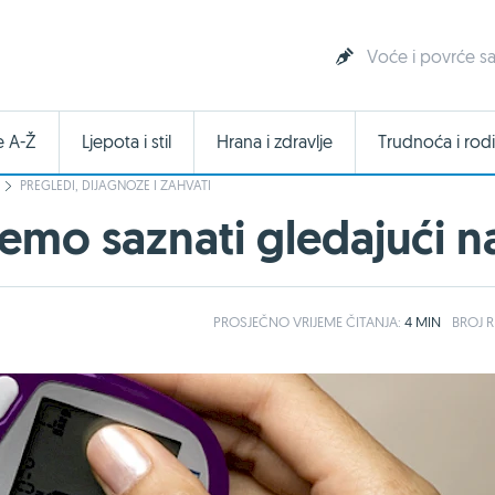
Voće i povrće sa
e A-Ž
Ljepota i stil
Hrana i zdravlje
Trudnoća i rodi
PREGLEDI, DIJAGNOZE I ZAHVATI
emo saznati gledajući na
PROSJEČNO
VRIJEME ČITANJA:
4 MIN
BROJ R