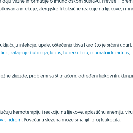
anica daju važne informacije o imunološkom sustavu. Previše ili pre
krivanja infekcije, alergijske ili toksične reakcije na lijekove, i m
uključuju infekcije, upale, oštećenja tkiva (kao što je srčani udar), 
tine
,
zatajenje bubrega
,
lupus
,
tuberkulozu
,
reumatoidni artritis
,
e žlijezde, problemi sa štitnjačom, određeni lijekovi ili uklanja
ljučuju kemoterapiju i reakciju na lijekove, aplastičnu anemiju, vir
v sindrom
. Povećana slezena može smanjiti broj leukocita.