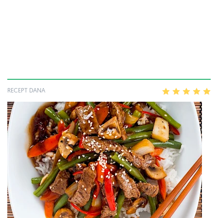
RECEPT DANA
1
2
3
4
5