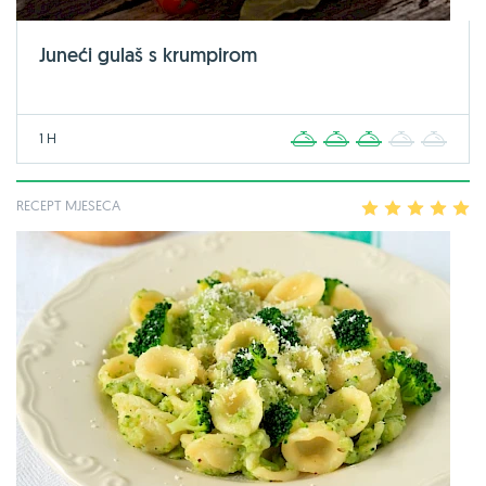
Juneći gulaš s krumpirom
1 H
1
2
3
4
5
RECEPT MJESECA
1
2
3
4
5