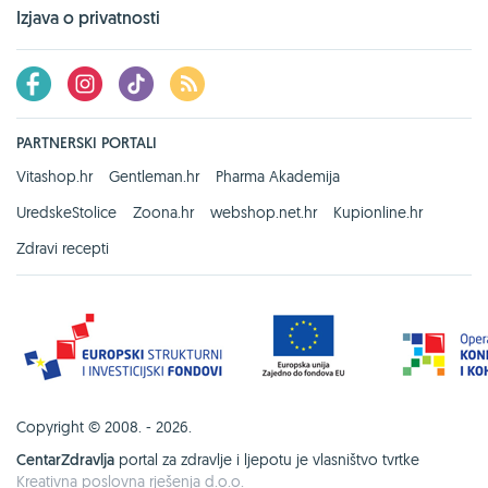
Izjava o privatnosti
PARTNERSKI PORTALI
Vitashop.hr
Gentleman.hr
Pharma Akademija
UredskeStolice
Zoona.hr
webshop.net.hr
Kupionline.hr
Zdravi recepti
Copyright © 2008. - 2026.
CentarZdravlja
portal za zdravlje i ljepotu je vlasništvo tvrtke
Kreativna poslovna rješenja d.o.o.