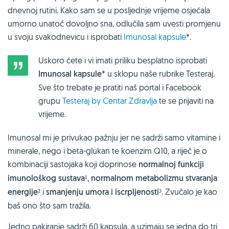
dnevnoj rutini. Kako sam se u posljednje vrijeme osjećala
umorno unatoč dovoljno sna, odlučila sam uvesti promjenu
u svoju svakodnevicu i isprobati
Imunosal kapsule
*.
Uskoro ćete i vi imati priliku besplatno isprobati
Imunosal kapsule
* u sklopu naše rubrike Testeraj.
Sve što trebate je pratiti naš portal i Facebook
grupu
Testeraj by Centar Zdravlja
te se prijaviti na
vrijeme.
Imunosal mi je privukao pažnju jer ne sadrži samo vitamine i
minerale, nego i beta-glukan te koenzim Q10, a riječ je o
kombinaciji sastojaka koji doprinose
normalnoj funkciji
imunološkog sustava
¹,
normalnom metabolizmu stvaranja
energije
² i
smanjenju umora i iscrpljenosti
³. Zvučalo je kao
baš ono što sam tražila.
Jedno pakiranje sadrži 60 kapsula, a uzimaju se jedna do tri