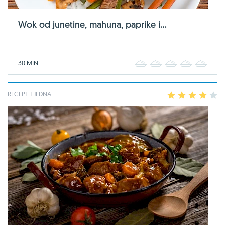
Wok od junetine, mahuna, paprike i...
30 MIN
1
2
3
4
5
RECEPT TJEDNA
1
2
3
4
5