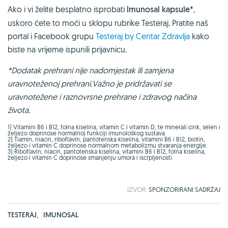
Ako i vi želite besplatno isprobati
Imunosal kapsule
*,
uskoro ćete to moći u sklopu rubrike Testeraj. Pratite naš
portal i Facebook grupu
Testeraj by Centar Zdravlja
kako
biste na vrijeme ispunili prijavnicu.
*Dodatak prehrani nije nadomjestak ili zamjena
uravnoteženoj prehrani.Važno je pridržavati se
uravnotežene i raznovrsne prehrane i zdravog načina
života.
1) Vitamini B6 i B12, folna kiselina, vitamin C i vitamin D, te minerali cink, selen i
željezo doprinose normalnoj funkciji imunološkog sustava.
2) Tiamin, niacin, riboflavin, pantotenska kiselina, vitamini B6 i B12, biotin,
željezo i vitamin C doprinose normalnom metabolizmu stvaranja energije.
3) Riboflavin, niacin, pantotenska kiselina, vitamini B6 i B12, folna kiselina,
željezo i vitamin C doprinose smanjenju umora i iscrpljenosti.
IZVOR:
SPONZORIRANI
SADRŽAJ
TESTERAJ
,
IMUNOSAL