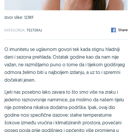
Izvor slike: 123RF
Share
KATEGORIJA:
TESTERAJ
O imunitetu se uglavnom govori tek kada stignu hladniji
dani i sezona prehlada. Ostatak godine kao da nam nije
važan, ne razmišljamo puno o tome da i tijekom godišnjeg
odmora želimo biti u najboljem izdanju, a uz to i spremni
dočekati jesen.
Ljeti nas posebno lako zavara to što smo više na zraku i
jedemo raznovrsnije namirnice, pa mislimo da našem tijelu
nije potrebna nikakva dodatna podrška. Ipak, ovaj dio
godine nosi specifične izazove: stalne temperaturne
šokove između vrućina i klimatiziranih prostora, povećani
opseg posla prije godišnjeg i općenito više promjena u