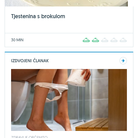
Tjestenina s brokulom
30 MIN
1
2
3
4
5
IZDVOJENI ČLANAK
ZDRAVLJE OPĆENITO