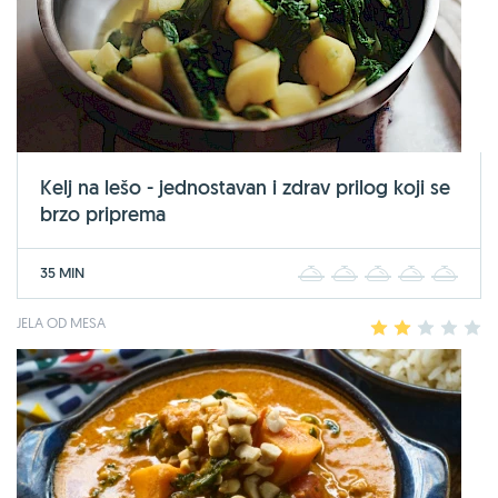
Kelj na lešo - jednostavan i zdrav prilog koji se
brzo priprema
35 MIN
1
2
3
4
5
JELA OD MESA
1
2
3
4
5