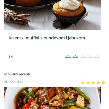
Jesenski muffini s bundevom i jabukom
1 H
1
2
3
4
5
Popularni recepti
JELA OD MESA
1
2
3
4
5