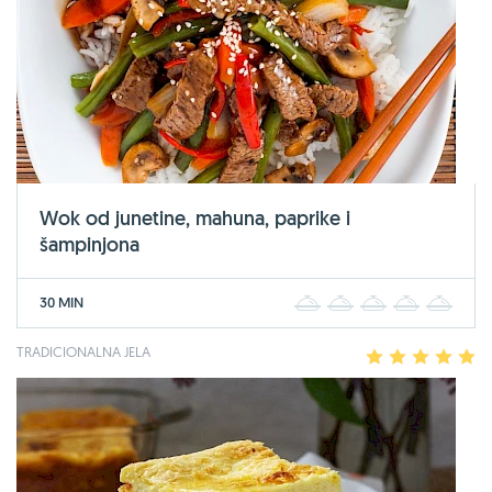
Wok od junetine, mahuna, paprike i
šampinjona
30 MIN
1
2
3
4
5
TRADICIONALNA JELA
1
2
3
4
5