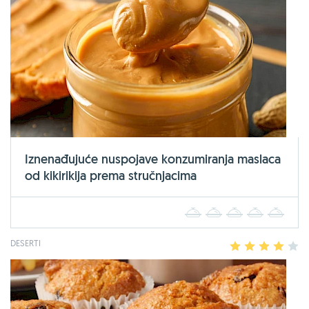
Iznenađujuće nuspojave konzumiranja maslaca
od kikirikija prema stručnjacima
1
2
3
4
5
DESERTI
1
2
3
4
5