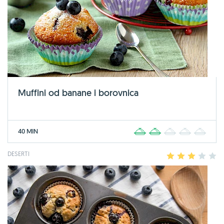
Muffini od banane i borovnica
40 MIN
1
2
3
4
5
DESERTI
1
2
3
4
5