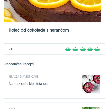
Kolač od čokolade s narančom
2 H
1
2
3
4
5
Preporučeni recepti
JELA ZA DIJABETIČARE
Namaz od cikle i feta sira
JUHE