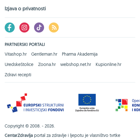
Izjava o privatnosti
PARTNERSKI PORTALI
Vitashop.hr
Gentleman.hr
Pharma Akademija
UredskeStolice
Zoona.hr
webshop.net.hr
Kupionline.hr
Zdravi recepti
Copyright © 2008. - 2026.
CentarZdravlja
portal za zdravlje i ljepotu je vlasništvo tvrtke