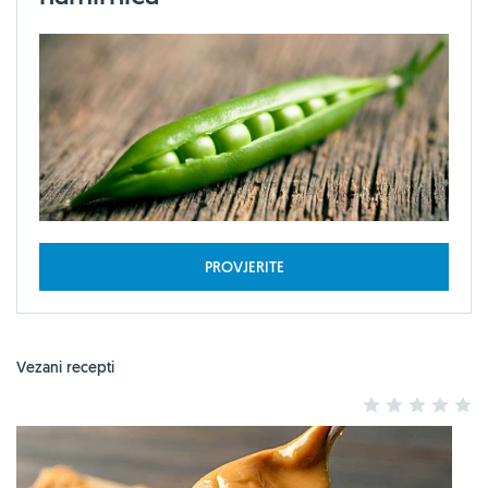
PROVJERITE
Vezani recepti
1
2
3
4
5