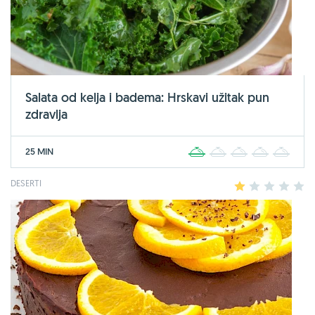
Salata od kelja i badema: Hrskavi užitak pun
zdravlja
25 MIN
1
2
3
4
5
DESERTI
1
2
3
4
5