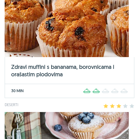
Zdravi muffini s bananama, borovnicama i
orašastim plodovima
30 MIN
1
2
3
4
5
DESERTI
1
2
3
4
5