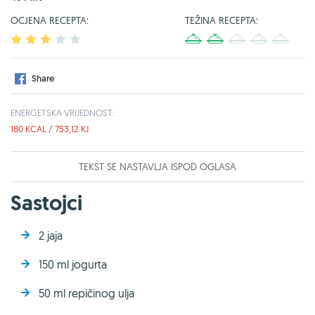
OCJENA RECEPTA:
TEŽINA RECEPTA:
1
2
3
4
5
1
2
3
4
5
Share
ENERGETSKA VRIJEDNOST:
180 KCAL / 753,12 KJ
TEKST SE NASTAVLJA ISPOD OGLASA
Sastojci
2 jaja
150 ml jogurta
50 ml repičinog ulja