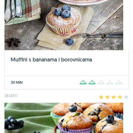
Muffini s bananama i borovnicama
30 MIN
1
2
3
4
5
DESERTI
1
2
3
4
5