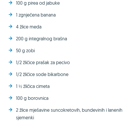
100 g pirea od jabuke
1 zgnječena banana
4 žlice meda
200 g integralnog brašna
50 g zobi
1/2 žličice prašak za pecivo
1/2 žličice sode bikarbone
1 ½ žličica cimeta
100 g borovnica
2 žlice mješavine suncokretovih, bundevinih i lanenih
sjemenki