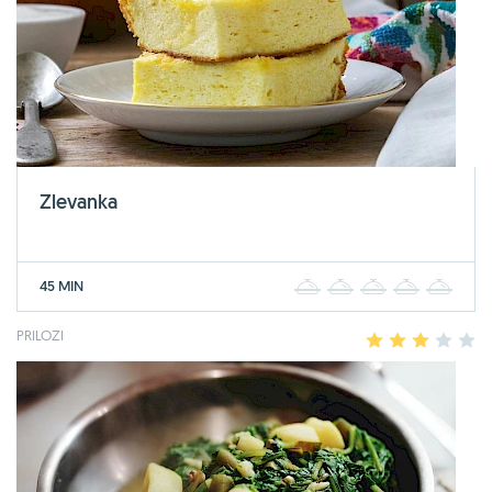
Zlevanka
45 MIN
1
2
3
4
5
PRILOZI
1
2
3
4
5