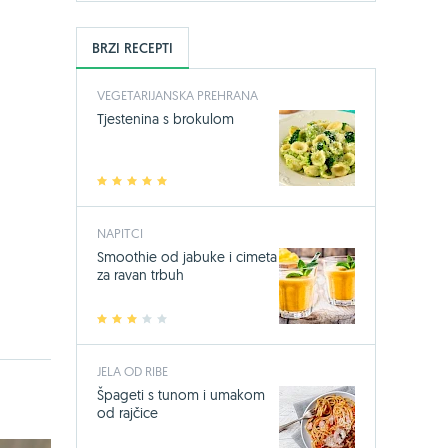
BRZI RECEPTI
VEGETARIJANSKA PREHRANA
Tjestenina s brokulom
1
2
3
4
5
NAPITCI
Smoothie od jabuke i cimeta
za ravan trbuh
1
2
3
4
5
JELA OD RIBE
Špageti s tunom i umakom
od rajčice