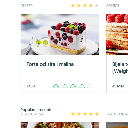
DESERTI
1
2
3
4
5
DESERTI
Torta od sira i malina
Bijela 
(Weigh
1:45H
45 MIN
1
2
3
4
5
Popularni recepti
JELA OD MESA
1
2
3
4
5
TRADICIONAL