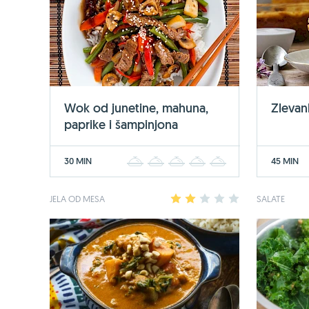
Wok od junetine, mahuna,
Zlevan
paprike i šampinjona
30 MIN
45 MIN
1
2
3
4
5
JELA OD MESA
1
2
3
4
5
SALATE