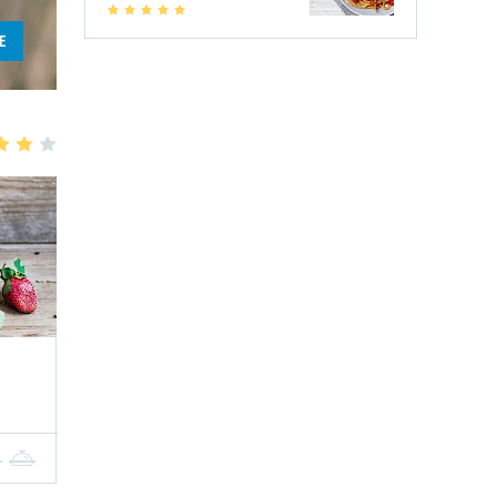
1
2
3
4
5
E
3
4
5
4
5