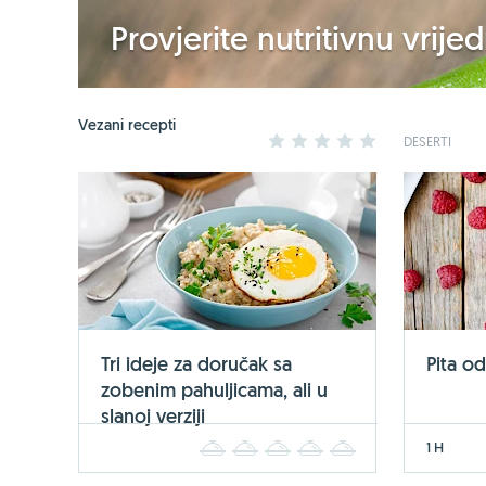
Provjerite nutritivnu vrij
Vezani recepti
1
2
3
4
5
DESERTI
Tri ideje za doručak sa
Pita o
zobenim pahuljicama, ali u
slanoj verziji
1 H
1
2
3
4
5