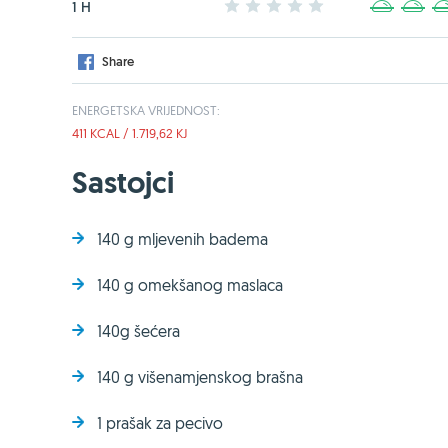
1 H
1
2
3
4
5
1
2
Share
ENERGETSKA VRIJEDNOST:
411 KCAL / 1.719,62 KJ
Sastojci
140 g mljevenih badema
140 g omekšanog maslaca
140g šećera
140 g višenamjenskog brašna
1 prašak za pecivo