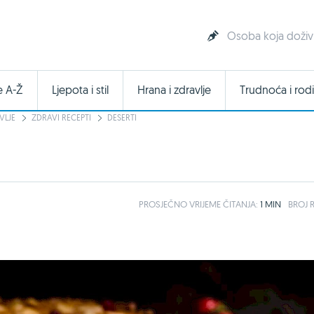
Osoba koja doživl
e A-Ž
Ljepota i stil
Hrana i zdravlje
Trudnoća i rodi
VLJE
ZDRAVI RECEPTI
DESERTI
PROSJEČNO
VRIJEME ČITANJA:
1 MIN
BROJ R