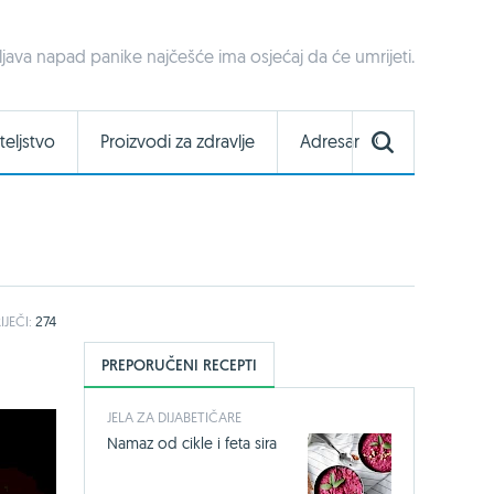
java napad panike najčešće ima osjećaj da će umrijeti.
teljstvo
Proizvodi za zdravlje
Adresar
IJEČI:
274
PREPORUČENI RECEPTI
JELA ZA DIJABETIČARE
Namaz od cikle i feta sira