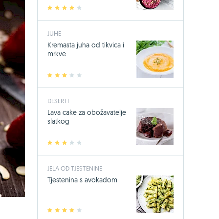
1
2
3
4
5
JUHE
Kremasta juha od tikvica i
mrkve
1
2
3
4
5
DESERTI
Lava cake za obožavatelje
slatkog
1
2
3
4
5
JELA OD TJESTENINE
Tjestenina s avokadom
1
2
3
4
5