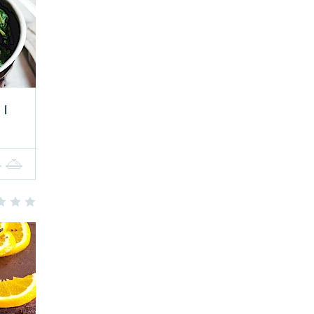
 i
4
5
3
4
5