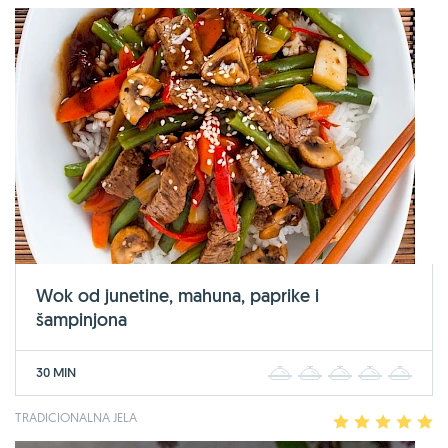
Wok od junetine, mahuna, paprike i
šampinjona
30 MIN
1
2
3
4
5
TRADICIONALNA JELA
1
2
3
4
5