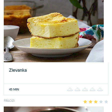
Zlevanka
45 MIN
1
2
3
4
5
PRILOZI
1
2
3
4
5