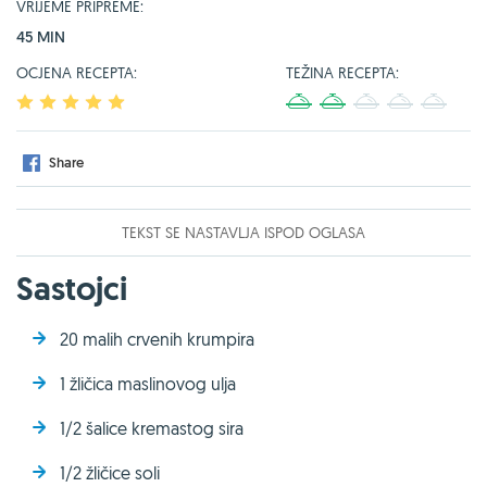
VRIJEME PRIPREME:
45 MIN
OCJENA RECEPTA:
TEŽINA RECEPTA:
1
2
3
4
5
1
2
3
4
5
Share
TEKST SE NASTAVLJA ISPOD OGLASA
Sastojci
20 malih crvenih krumpira
1 žličica maslinovog ulja
1/2 šalice kremastog sira
1/2 žličice soli