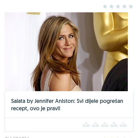
1
2
3
4
5
Salata by Jennifer Aniston: Svi dijele pogrešan
recept, ovo je pravi!
1
2
3
4
5