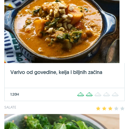
Varivo od govedine, kelja i biljnih začina
1:20H
1
2
3
4
5
SALATE
1
2
3
4
5