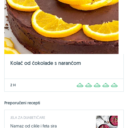
Kolač od čokolade s narančom
2 H
1
2
3
4
5
Preporučeni recepti
JELA ZA DIJABETIČARE
Namaz od cikle i feta sira