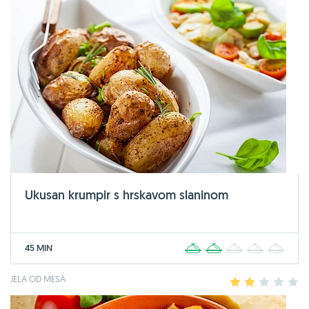
Ukusan krumpir s hrskavom slaninom
45 MIN
1
2
3
4
5
JELA OD MESA
1
2
3
4
5