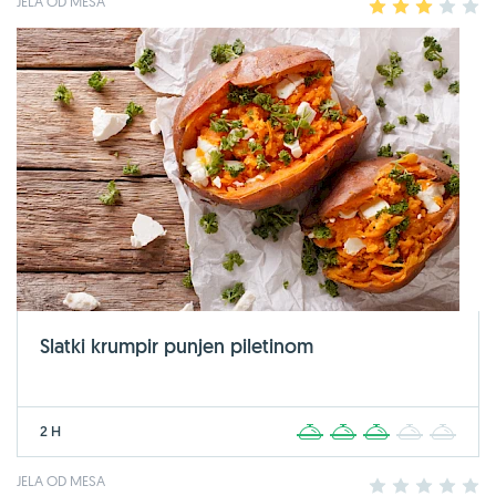
JELA OD MESA
1
2
3
4
5
Slatki krumpir punjen piletinom
2 H
1
2
3
4
5
JELA OD MESA
1
2
3
4
5