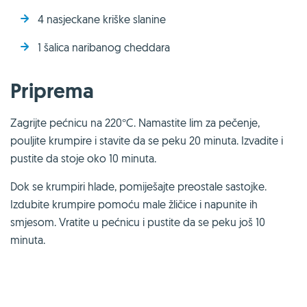
4 nasjeckane kriške slanine
1 šalica naribanog cheddara
Priprema
Zagrijte pećnicu na 220°C. Namastite lim za pečenje,
pouljite krumpire i stavite da se peku 20 minuta. Izvadite i
pustite da stoje oko 10 minuta.
Dok se krumpiri hlade, pomiješajte preostale sastojke.
Izdubite krumpire pomoću male žličice i napunite ih
smjesom. Vratite u pećnicu i pustite da se peku još 10
minuta.