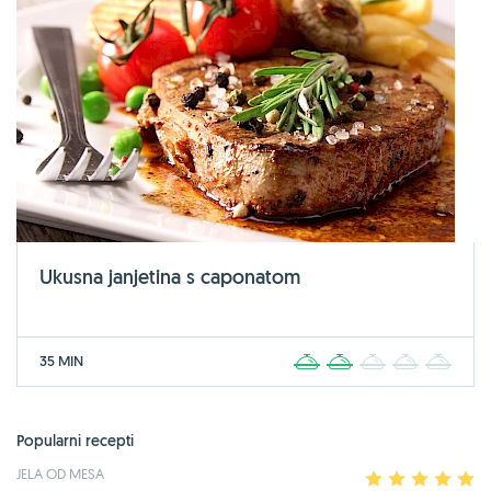
Ukusna janjetina s caponatom
35 MIN
1
2
3
4
5
Popularni recepti
JELA OD MESA
1
2
3
4
5