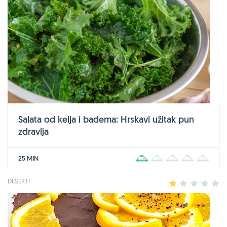
Salata od kelja i badema: Hrskavi užitak pun
zdravlja
25 MIN
1
2
3
4
5
DESERTI
1
2
3
4
5