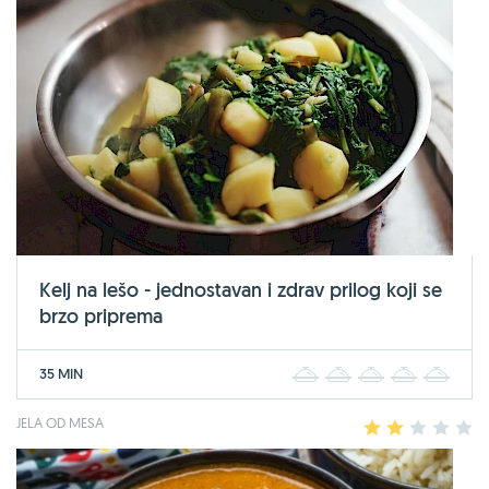
Kelj na lešo - jednostavan i zdrav prilog koji se
brzo priprema
35 MIN
1
2
3
4
5
JELA OD MESA
1
2
3
4
5