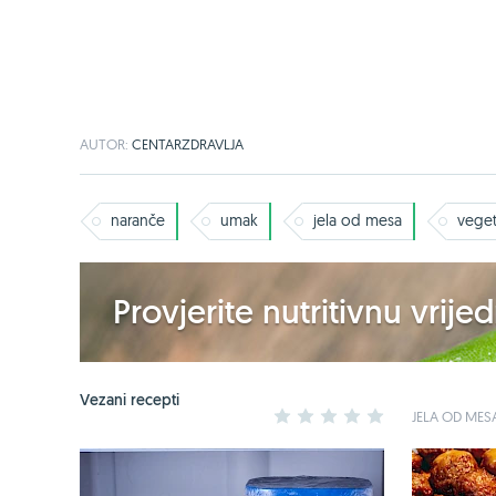
AUTOR:
CENTARZDRAVLJA
naranče
umak
jela od mesa
veget
Provjerite nutritivnu vrij
Vezani recepti
1
2
3
4
5
JELA OD MES