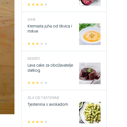
1
2
3
4
5
JUHE
Kremasta juha od tikvica i
mrkve
1
2
3
4
5
DESERTI
Lava cake za obožavatelje
slatkog
1
2
3
4
5
JELA OD TJESTENINE
Tjestenina s avokadom
1
2
3
4
5