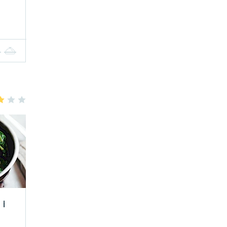
4
5
3
4
5
 i