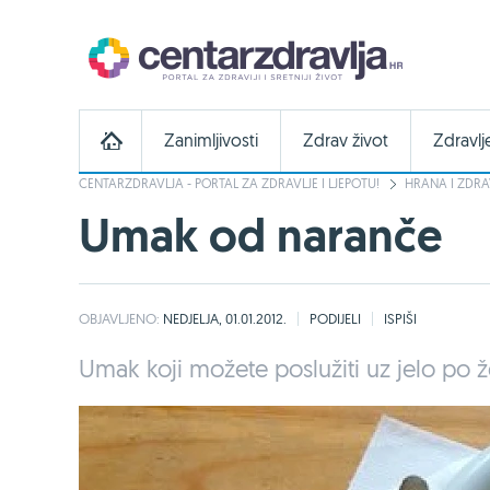
Zanimljivosti
Zdrav život
Zdravlj
CENTARZDRAVLJA - PORTAL ZA ZDRAVLJE I LJEPOTU!
HRANA I ZDRA
Umak od naranče
OBJAVLJENO:
NEDJELJA, 01.01.2012.
PODIJELI
ISPIŠI
Umak koji možete poslužiti uz jelo po že