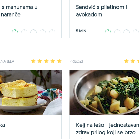
na s mahunama u
Sendvič s piletinom i
 naranče
avokadom
5 MIN
1
2
3
4
5
1
2
3
NA JELA
1
2
3
4
5
PRILOZI
1
2
ka
Kelj na lešo - jednostavan
zdrav prilog koji se brzo