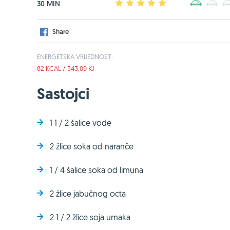
30 MIN
1
2
3
4
5
1
2
Share
ENERGETSKA VRIJEDNOST:
82 KCAL / 343,09 KJ
Sastojci
1 1 / 2 šalice vode
2 žlice soka od naranče
1 / 4 šalice soka od limuna
2 žlice jabučnog octa
2 1 / 2 žlice soja umaka