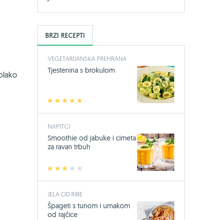
BRZI RECEPTI
VEGETARIJANSKA PREHRANA
Tjestenina s brokulom
olako
1
2
3
4
5
NAPITCI
Smoothie od jabuke i cimeta
za ravan trbuh
1
2
3
4
5
JELA OD RIBE
Špageti s tunom i umakom
od rajčice