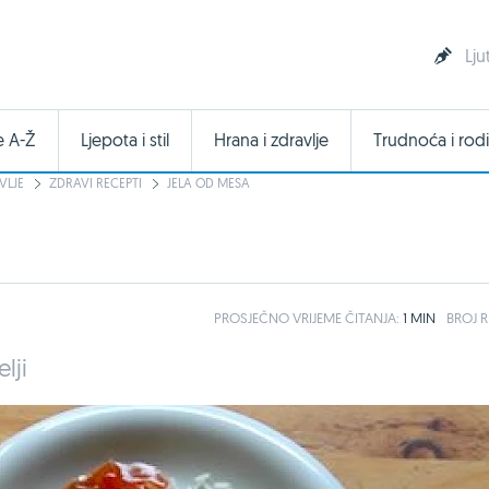
Lju
e A-Ž
Ljepota i stil
Hrana i zdravlje
Trudnoća i rodi
VLJE
ZDRAVI RECEPTI
JELA OD MESA
PROSJEČNO
VRIJEME ČITANJA:
1 MIN
BROJ R
lji