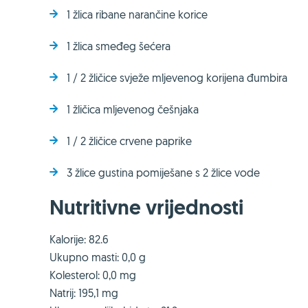
1 žlica ribane narančine korice
1 žlica smeđeg šećera
1 / 2 žličice svježe mljevenog korijena đumbira
1 žličica mljevenog češnjaka
1 / 2 žličice crvene paprike
3 žlice gustina pomiješane s 2 žlice vode
Nutritivne vrijednosti
Kalorije: 82.6
Ukupno masti: 0,0 g
Kolesterol: 0,0 mg
Natrij: 195,1 mg