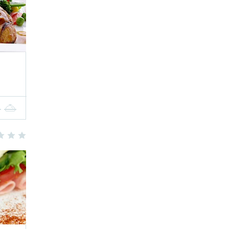
4
5
3
4
5