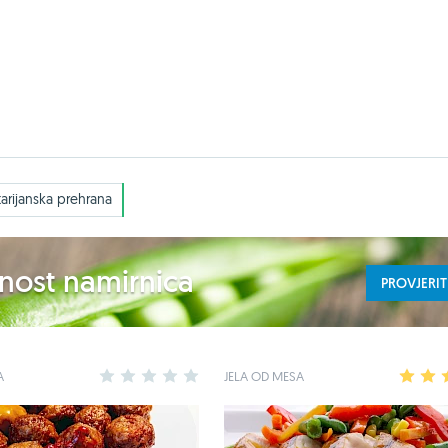
arijanska prehrana
ednost namirnica
PROVJERIT
A
1
2
3
4
5
JELA OD MESA
1
2