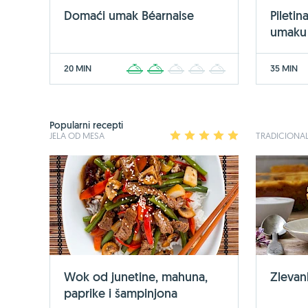
Domaći umak Béarnaise
Pileti
umaku
20 MIN
35 MIN
1
2
3
4
5
Popularni recepti
JELA OD MESA
1
2
3
4
5
TRADICIONAL
Wok od junetine, mahuna,
Zlevan
paprike i šampinjona