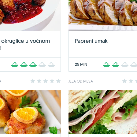
okruglice u voćnom
Papreni umak
!
25 MIN
1
2
3
4
5
1
2
3
A
1
2
3
4
5
JELA OD MESA
1
2