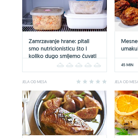
Zamrzavanje hrane: pitali
Mesne 
smo nutricionisticu što i
umaku
koliko dugo smijemo čuvati
45 MIN
1
2
3
4
5
JELA OD MESA
1
2
3
4
5
JELA OD MES