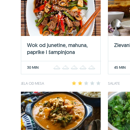
Wok od junetine, mahuna,
Zlevan
paprike i šampinjona
30 MIN
45 MIN
1
2
3
4
5
JELA OD MESA
1
2
3
4
5
SALATE