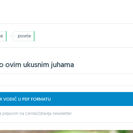
ge
povrće
jelo ovim ukusnim juhama
JI VODIČ U PDF FORMATU
 prijavom na CentarZdravlja newsletter.