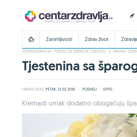
Zanimljivosti
Zdrav život
Zdravlj
CENTARZDRAVLJA - PORTAL ZA ZDRAVLJE I LJEPOTU!
HRANA I ZDRA
Tjestenina sa šparo
OBJAVLJENO:
PETAK, 12.02.2016.
PODIJELI
ISPIŠI
Kremasti umak dodatno obogaćuju špa