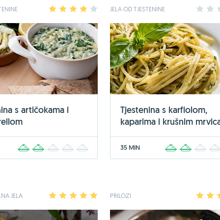
TENINE
1
2
3
4
5
JELA OD TJESTENINE
1
2
ina s artičokama i
Tjestenina s karfiolom,
rellom
kaparima i krušnim mrvi
35 MIN
1
2
3
4
5
1
2
3
NA JELA
1
2
3
4
5
PRILOZI
1
2