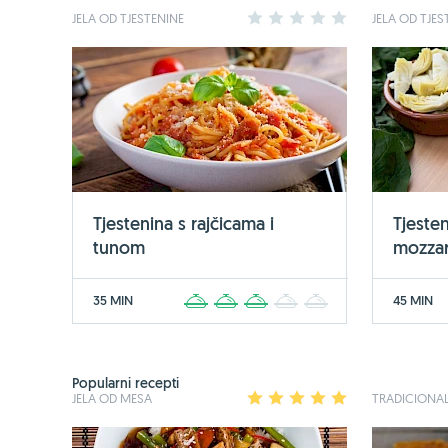
JELA OD TJESTENINE
1
2
3
4
5
JELA OD TJES
Tjestenina s rajčicama i
Tjesten
tunom
mozza
35 MIN
45 MIN
1
2
3
4
5
Popularni recepti
JELA OD MESA
1
2
3
4
5
TRADICIONAL