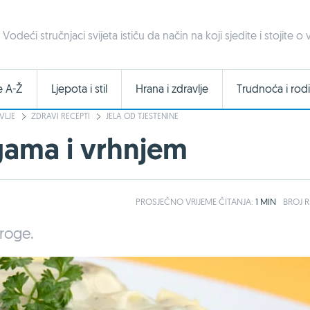
Vodeći stručnjaci svijeta ističu da način na koji sjedite i stojite
e A-Ž
Ljepota i stil
Hrana i zdravlje
Trudnoća i rodi
VLJE
ZDRAVI RECEPTI
JELA OD TJESTENINE
gama i vrhnjem
PROSJEČNO
VRIJEME ČITANJA:
1 MIN
BROJ R
roge.