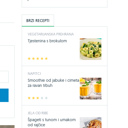
BRZI RECEPTI
VEGETARIJANSKA PREHRANA
Tjestenina s brokulom
1
2
3
4
5
NAPITCI
Smoothie od jabuke i cimeta
za ravan trbuh
1
2
3
4
5
JELA OD RIBE
Špageti s tunom i umakom
od rajčice