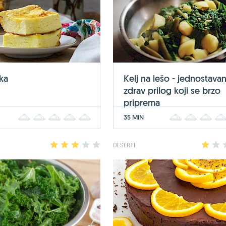
ka
Kelj na lešo - jednostavan
zdrav prilog koji se brzo
priprema
35 MIN
1
2
3
4
5
1
2
3
1
2
3
4
5
DESERTI
1
2