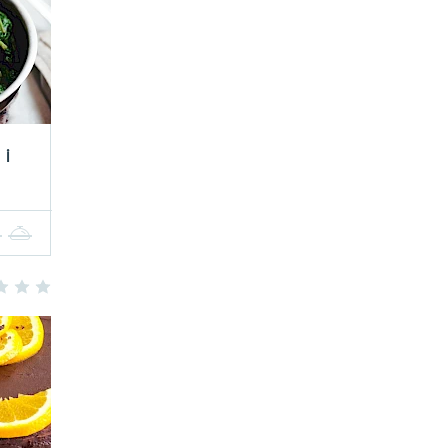
 i
4
5
3
4
5