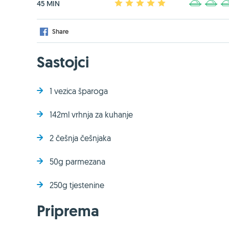
45 MIN
1
2
3
4
5
1
2
Share
Sastojci
1 vezica šparoga
142ml vrhnja za kuhanje
2 češnja češnjaka
50g parmezana
250g tjestenine
Priprema