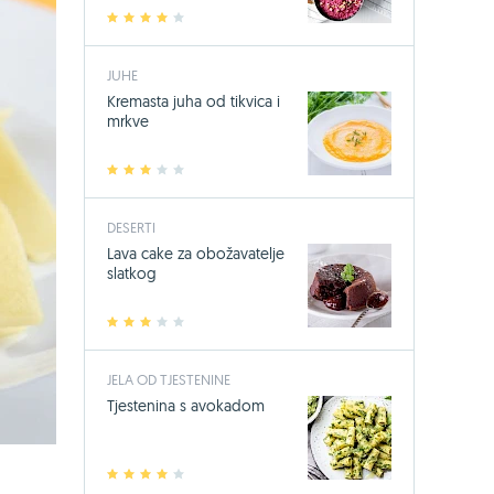
1
2
3
4
5
JUHE
Kremasta juha od tikvica i
mrkve
1
2
3
4
5
DESERTI
Lava cake za obožavatelje
slatkog
1
2
3
4
5
JELA OD TJESTENINE
Tjestenina s avokadom
1
2
3
4
5