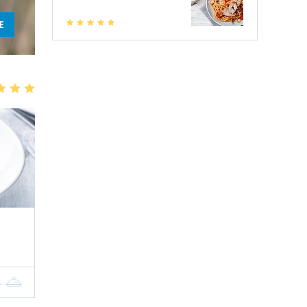
E
1
2
3
4
5
3
4
5
4
5