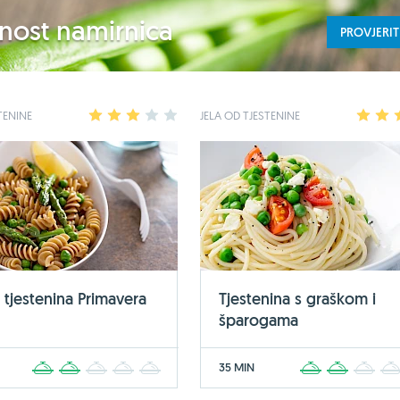
ednost namirnica
PROVJERIT
TENINE
1
2
3
4
5
JELA OD TJESTENINE
1
2
 tjestenina Primavera
Tjestenina s graškom i
šparogama
35 MIN
1
2
3
4
5
1
2
3