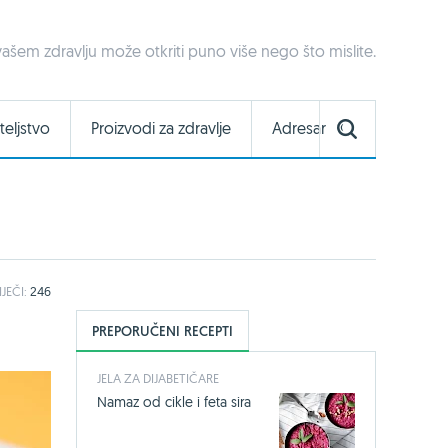
 o vašem zdravlju može otkriti puno više nego što mislite.
teljstvo
Proizvodi za zdravlje
Adresar
IJEČI:
246
PREPORUČENI RECEPTI
JELA ZA DIJABETIČARE
Namaz od cikle i feta sira