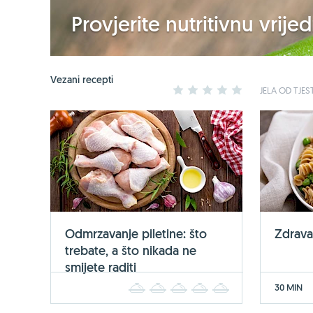
Provjerite nutritivnu vrij
Vezani recepti
1
2
3
4
5
JELA OD TJES
Odmrzavanje piletine: što
Zdrava
trebate, a što nikada ne
smijete raditi
30 MIN
1
2
3
4
5