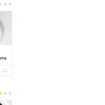
3
4
5
cama
4
5
3
4
5