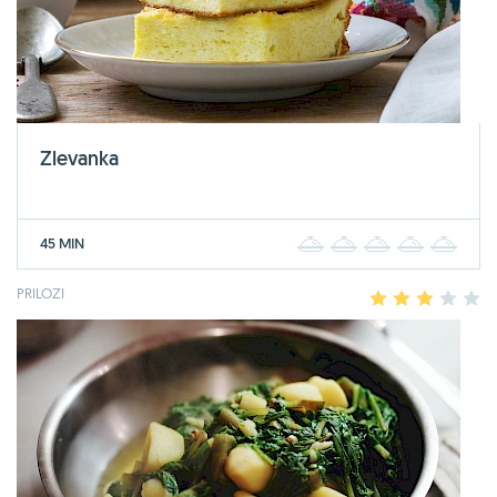
Zlevanka
45 MIN
1
2
3
4
5
PRILOZI
1
2
3
4
5