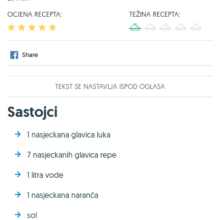
OCJENA RECEPTA:
TEŽINA RECEPTA:
1
2
3
4
5
1
2
3
4
5
Share
TEKST SE NASTAVLJA ISPOD OGLASA
Sastojci
1 nasjeckana glavica luka
7 nasjeckanih glavica repe
1 litra vode
1 nasjeckana naranča
sol