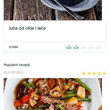
Juha od cikle i leće
10 MIN
1
2
3
4
5
Popularni recepti
JELA OD MESA
1
2
3
4
5