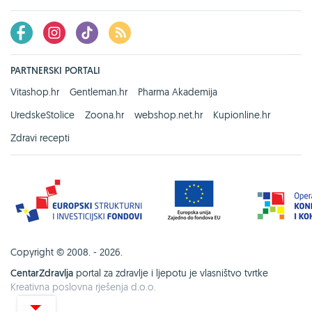
PARTNERSKI PORTALI
Vitashop.hr
Gentleman.hr
Pharma Akademija
UredskeStolice
Zoona.hr
webshop.net.hr
Kupionline.hr
Zdravi recepti
Copyright © 2008. - 2026.
CentarZdravlja
portal za zdravlje i ljepotu je vlasništvo tvrtke
Kreativna poslovna rješenja d.o.o.