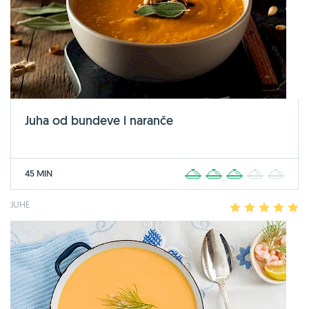
Juha od bundeve i naranče
45 MIN
1
2
3
4
5
JUHE
1
2
3
4
5