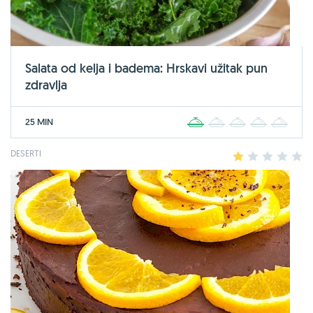
Salata od kelja i badema: Hrskavi užitak pun
zdravlja
25 MIN
1
2
3
4
5
DESERTI
1
2
3
4
5