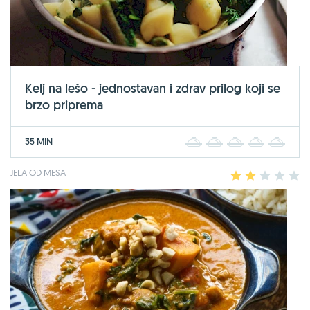
Kelj na lešo - jednostavan i zdrav prilog koji se
brzo priprema
35 MIN
1
2
3
4
5
JELA OD MESA
1
2
3
4
5