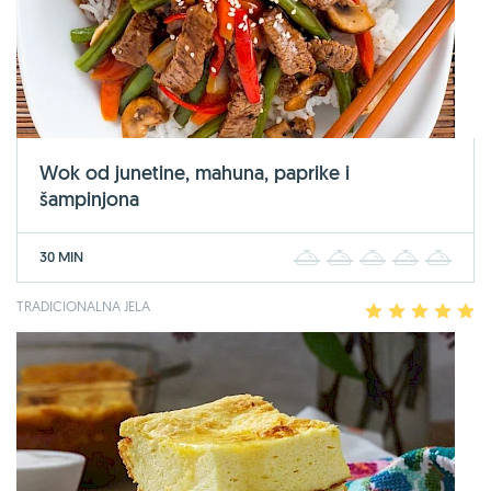
Wok od junetine, mahuna, paprike i
šampinjona
30 MIN
1
2
3
4
5
TRADICIONALNA JELA
1
2
3
4
5