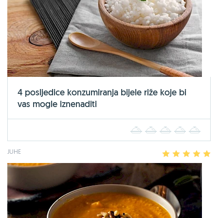
4 posljedice konzumiranja bijele riže koje bi
vas mogle iznenaditi
1
2
3
4
5
JUHE
1
2
3
4
5