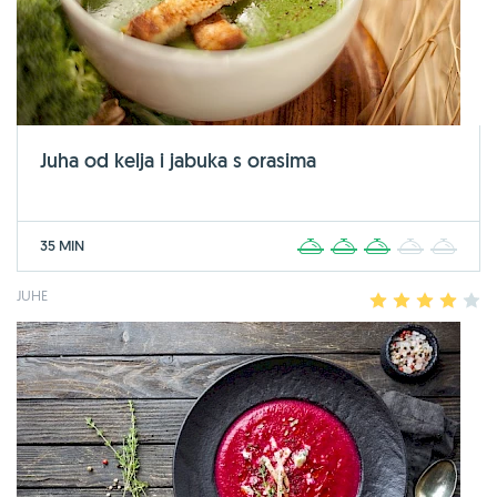
Juha od kelja i jabuka s orasima
35 MIN
1
2
3
4
5
JUHE
1
2
3
4
5