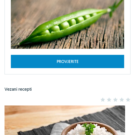
PROVJERITE
Vezani recepti
1
2
3
4
5