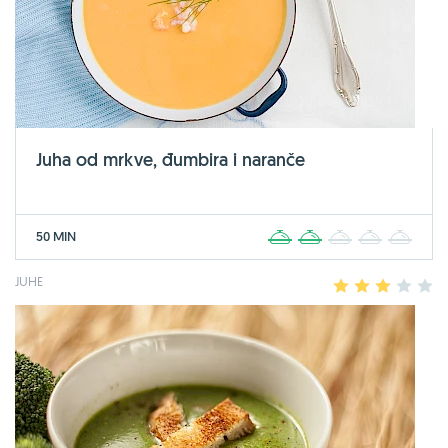
Juha od mrkve, đumbira i naranče
50 MIN
1
2
3
4
5
JUHE
1
2
3
4
5