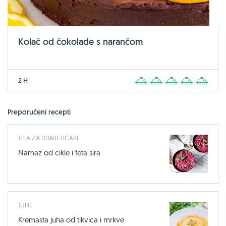
Kolač od čokolade s narančom
2 H
1
2
3
4
5
Preporučeni recepti
JELA ZA DIJABETIČARE
Namaz od cikle i feta sira
JUHE
Kremasta juha od tikvica i mrkve