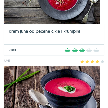
Krem juha od pečene cikle i krumpira
2:10H
1
2
3
4
5
JUHE
1
2
3
4
5