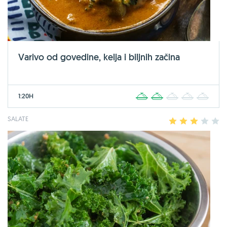
Varivo od govedine, kelja i biljnih začina
1:20H
1
2
3
4
5
SALATE
1
2
3
4
5