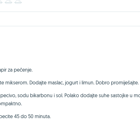
3
4
5
apir za pečenje.
šajte mikserom. Dodajte maslac, jogurt i limun. Dobro promiješajte.
 pecivo, sodu bikarbonu i sol. Polako dodajte suhe sastojke u mo
kompaktno.
i pecite 45 do 50 minuta.