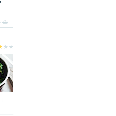
a
4
5
3
4
5
 i