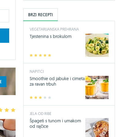
BRZI RECEPTI
VEGETARIJANSKA PREHRANA
Tjestenina s brokulom
1
2
3
4
5
NAPITCI
Smoothie od jabuke i cimeta
E
za ravan trbuh
1
2
3
4
5
3
4
5
JELA OD RIBE
Špageti s tunom i umakom
od rajčice