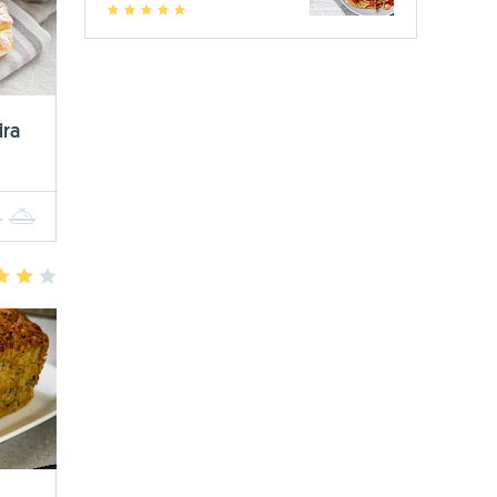
1
2
3
4
5
ira
4
5
3
4
5