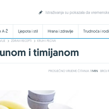
Istraživanja su pokazala da vremenske
e A-Ž
Ljepota i stil
Hrana i zdravlje
Trudnoća i rodi
VLJE
ZDRAVI RECEPTI
KRUH I PECIVA
munom i timijanom
PROSJEČNO
VRIJEME ČITANJA:
1 MIN
BROJ R