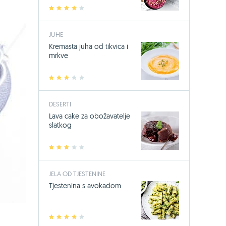
1
2
3
4
5
JUHE
Kremasta juha od tikvica i
mrkve
1
2
3
4
5
DESERTI
Lava cake za obožavatelje
slatkog
1
2
3
4
5
JELA OD TJESTENINE
Tjestenina s avokadom
1
2
3
4
5