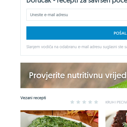
Doručak - recepti za savršen poč
POŠAL
Slanjem vodiča na odabranu e-mail adresu suglasni ste sa
Provjerite nutritivnu vrij
Vezani recepti
1
2
3
4
5
KRUH I PECIV