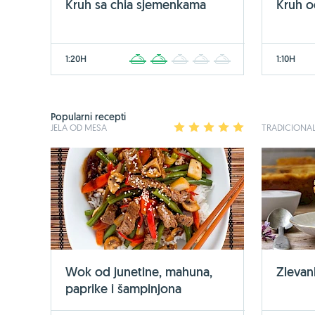
Kruh sa chia sjemenkama
Kruh 
1:20H
1:10H
1
2
3
4
5
Popularni recepti
JELA OD MESA
1
2
3
4
5
TRADICIONAL
Wok od junetine, mahuna,
Zlevan
paprike i šampinjona