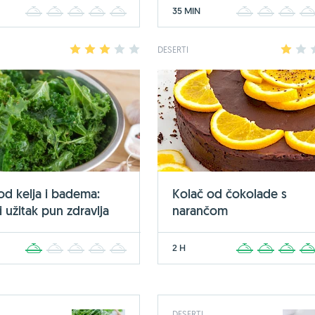
35 MIN
1
2
3
4
5
1
2
3
1
2
3
4
5
DESERTI
1
2
 od kelja i badema:
Kolač od čokolade s
 užitak pun zdravlja
narančom
2 H
1
2
3
4
5
1
2
3
DESERTI