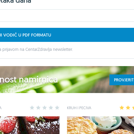
etaka dana
JI VODIČ U PDF FORMATU
 prijavom na CentarZdravlja newsletter.
ednost namirnica
PROVJERIT
A
1
2
3
4
5
KRUH I PECIVA
1
2