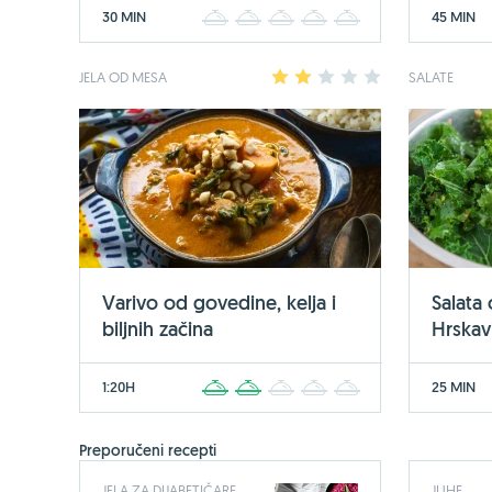
30 MIN
45 MIN
1
2
3
4
5
JELA OD MESA
1
2
3
4
5
SALATE
Varivo od govedine, kelja i
Salata
biljnih začina
Hrskavi
1:20H
25 MIN
1
2
3
4
5
Preporučeni recepti
JELA ZA DIJABETIČARE
JUHE