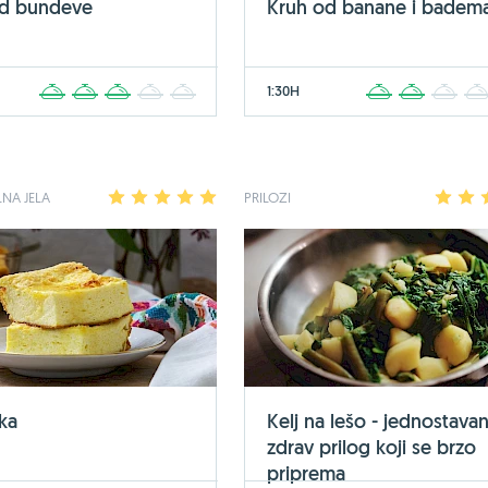
od bundeve
Kruh od banane i badem
1:30H
1
2
3
4
5
1
2
3
NA JELA
1
2
3
4
5
PRILOZI
1
2
ka
Kelj na lešo - jednostavan
zdrav prilog koji se brzo
priprema