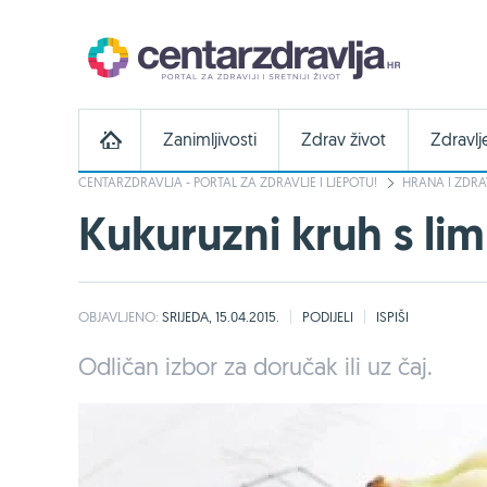
Zanimljivosti
Zdrav život
Zdravlj
CENTARZDRAVLJA - PORTAL ZA ZDRAVLJE I LJEPOTU!
HRANA I ZDRA
Kukuruzni kruh s li
OBJAVLJENO:
SRIJEDA, 15.04.2015.
PODIJELI
ISPIŠI
Odličan izbor za doručak ili uz čaj.