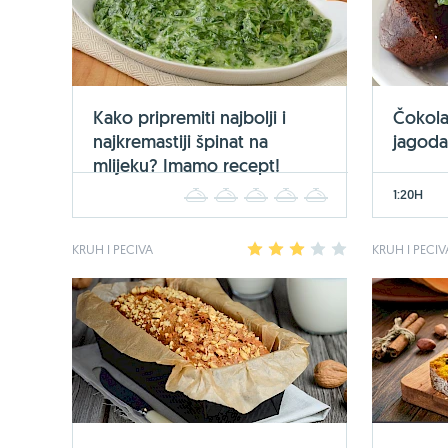
Kako pripremiti najbolji i
Čokola
najkremastiji špinat na
jagod
mlijeku? Imamo recept!
1:20H
1
2
3
4
5
KRUH I PECIVA
1
2
3
4
5
KRUH I PECIV