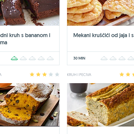
dni kruh s bananom i
Mekani kruščići od jaja i s
ama
30 MIN
1
2
3
4
5
1
2
3
A
1
2
3
4
5
KRUH I PECIVA
1
2