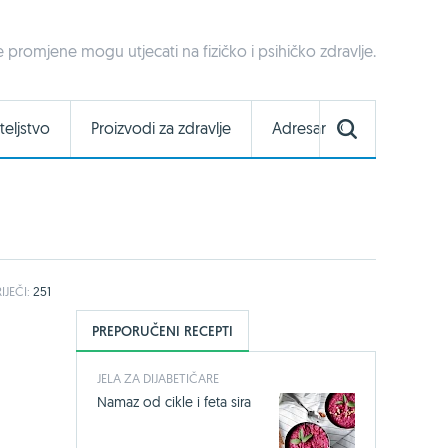
 promjene mogu utjecati na fizičko i psihičko zdravlje.
teljstvo
Proizvodi za zdravlje
Adresar
IJEČI:
251
PREPORUČENI RECEPTI
JELA ZA DIJABETIČARE
Namaz od cikle i feta sira