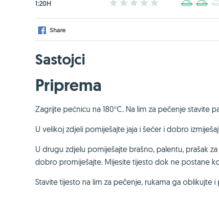
1:20H
1
2
3
4
5
1
2
Share
Sastojci
Priprema
Zagrijte pećnicu na 180°C. Na lim za pečenje stavite p
U velikoj zdjeli pomiješajte jaja i šećer i dobro izmije
U drugu zdjelu pomiješajte brašno, palentu, prašak za
dobro promiješajte. Mijesite tijesto dok ne postane 
Stavite tijesto na lim za pečenje, rukama ga oblikujte 